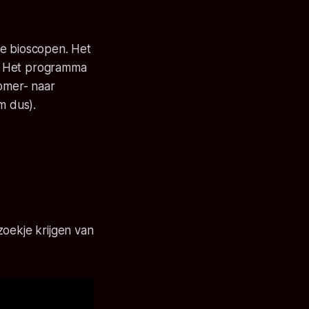
de bioscopen. Het
r. Het programma
zomer- naar
m dus).
zoekje krijgen van
.