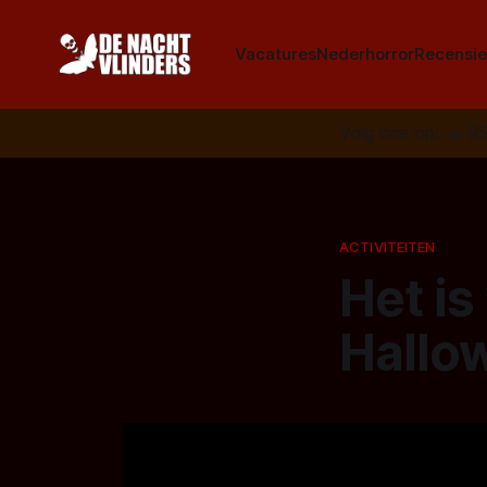
Vacatures
Nederhorror
Recensie
Volg ons op:
📣
R
ACTIVITEITEN
Het is
Hallo