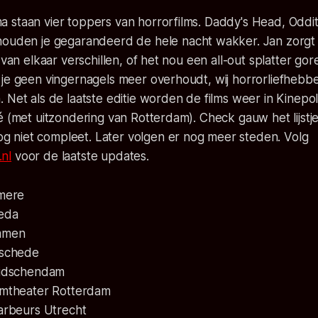
 staan vier toppers van horrorfilms.
Daddy's Head, Oddity
ouden je gegarandeerd de hele nacht wakker. Jan zorgt 
t van elkaar verschillen, of het nou een
all-out
splatter gore
 je geen vingernagels meer overhoudt, wij horrorliefheb
 Net als de laatste editie worden de films weer in Kinepo
é (met uitzondering van Rotterdam). Check gauw het lijstj
 nog niet compleet. Later volgen er nog meer steden. Volg
nl
voor de laatste updates.
lmere
reda
Emmen
nschede
eidschendam
lmtheater Rotterdam
aarbeurs Utrecht