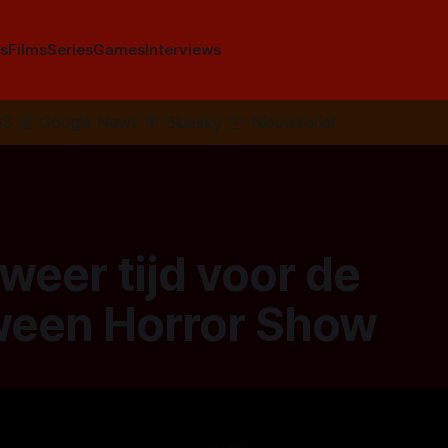
s
Films
Series
Games
Interviews
SS
📰
Google News
🦋
Bluesky
✉️
Nieuwsbrief
 weer tijd voor de
ween Horror Show