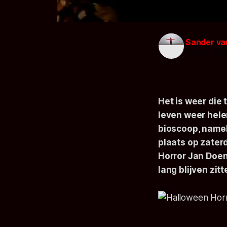
Sander va
26 sep. 202
Het is weer die 
leven weer hele
bioscoop, namel
plaats op zaterd
Horror Jan Doen
lang blijven zit