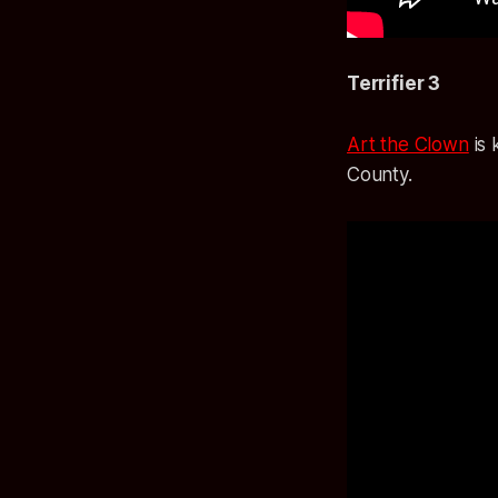
Terrifier 3
Art the Clown
is 
County.