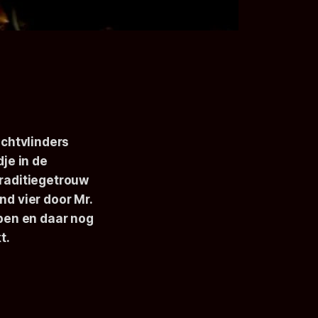
achtvlinders
je in de
 traditiegetrouw
nd vier door Mr.
ipen en daar nog
t.