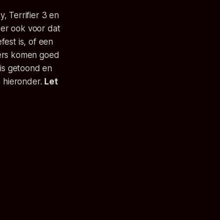
, Terrifier 3
en
er ook voor dat
fest is, of een
bers komen goed
lis getoond en
e hieronder.
Let