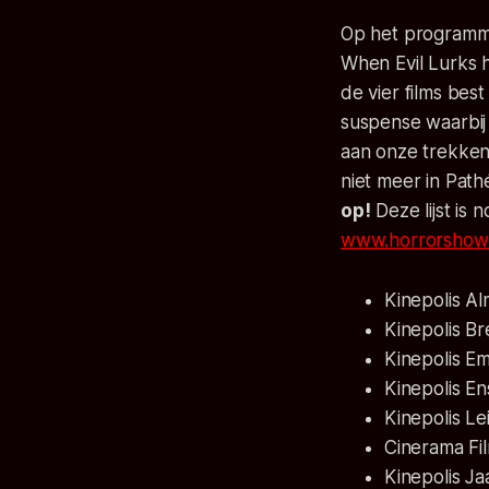
Op het programma
When Evil Lurks
h
de vier films bes
suspense waarbij
aan onze trekken.
niet meer in Path
op!
Deze lijst is
www.horrorshow.
Kinepolis A
Kinepolis B
Kinepolis 
Kinepolis E
Kinepolis L
Cinerama Fi
Kinepolis J