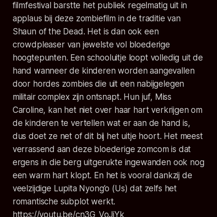
filmfestival barstte het publiek regelmatig uit in
applaus bij deze zombiefilm in de traditie van
Shaun of the Dead
. Het is dan ook een
crowdpleaser
van jewelste vol bloederige
hoogtepunten. Een schooluitje loopt volledig uit de
hand wanneer de kinderen worden aangevallen
door hordes zombies die uit een nabijgelegen
militair complex zijn ontsnapt. Hun juf, Miss
Caroline, kan het niet over haar hart verkrijgen om
de kinderen te vertellen wat er aan de hand is,
dus doet ze net of dit bij het uitje hoort. Het meest
verrassend aan deze bloederige zomcom is dat
ergens in die berg uitgerukte ingewanden ook nog
een warm hart klopt. En het is vooral dankzij de
veelzijdige Lupita Nyong’o (
Us
) dat zelfs het
romantische subplot werkt.
https://youtu.be/cn3G_VoJjYk