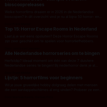
bioscoopreleases
Welke horrorfilms draaien er in 2026 in de Nederlandse
bioscopen? In dit overzicht vind je nu al bijna 50 horror- en
aanverwante films.
Door Frank Mulder
Top 15: Horror Escape Rooms in Nederland
Laat jij je wel eens opsluiten? Deze Horror Escape Rooms
zijn zeer geschikt om te spelen voor horrorliefhebbers.
Door Janita van Leeuwen
Alle Nederlandse horrorseries om te bingen
Herfstdip? Ideaal moment om één van deze 7 duistere
Nederlandse series te bingen! Bij nederhorror denk je al
snel aan horrorfilms, waarschijnlijk specifiek aan De Lift,
Door Frank Mulder
Amsterdamned of The Johnsons. Maar Nederlandse horror
Lijstje: 5 horrorfilms voor beginners
is niet beperkt tot films. Hier een aantal Nederlandse tv-
series uit het duistere of horrorgenre. Als
Wil je jouw gruwelijke hobby dolgraag delen met mensen
die een aardappelschilmes al eng vinden? Probeer ze eens
op te warmen met een instapmodel horrorfilm.
Door Marloes Keeris, Gerben Prins