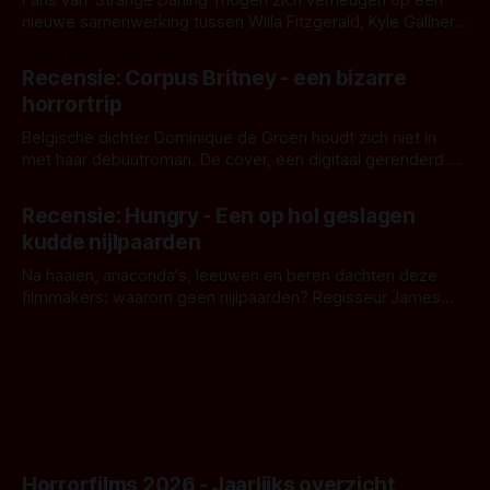
Fans van 'Strange Darling' mogen zich verheugen op een
nieuwe samenwerking tussen Willa Fitzgerald, Kyle Gallner
en regisseur J.T. Mollner. Binnenkort zijn ze te zien in
Door Thomas Vanbrabant
'Skeletons', een nieuwe creature feature waarvoor de
Recensie: Corpus Britney - een bizarre
opnames zijn gestart in Australië.
horrortrip
Belgische dichter Dominique de Groen houdt zich niet in
met haar debuutroman. De cover, een digitaal gerenderd en
bizar muterend lichaam tegen een pastelroze- en blauwe
Door Aafke van Pelt
achtergrond, belooft iets kleurrijks maar onheilspellends,
Recensie: Hungry - Een op hol geslagen
iets ongrijpbaars. En dat maakt De Groen met ieder woord
kudde nijlpaarden
waar.
Na haaien, anaconda's, leeuwen en beren dachten deze
filmmakers: waarom geen nijlpaarden? Regisseur James
Nunn doet het gewoon en aan ons om te oordelen of dat
Door Michel van Dam
goed uitpakt met Hungry of niet.
Horrorfilms 2026 - Jaarlijks overzicht