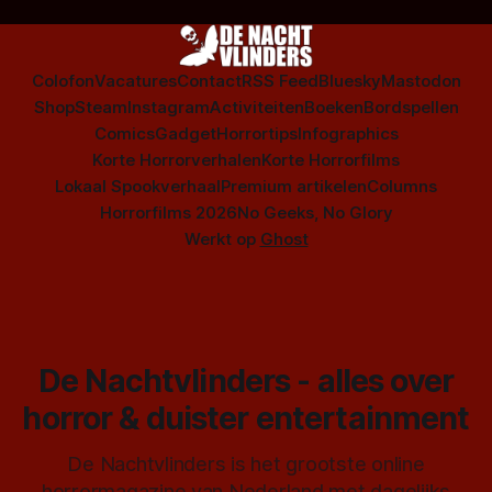
Colofon
Vacatures
Contact
RSS Feed
Bluesky
Mastodon
Shop
Steam
Instagram
Activiteiten
Boeken
Bordspellen
Comics
Gadget
Horrortips
Infographics
Korte Horrorverhalen
Korte Horrorfilms
Lokaal Spookverhaal
Premium artikelen
Columns
Horrorfilms 2026
No Geeks, No Glory
Werkt op
Ghost
De Nachtvlinders - alles over
horror & duister entertainment
De Nachtvlinders is het grootste online
horrormagazine van Nederland met dagelijks