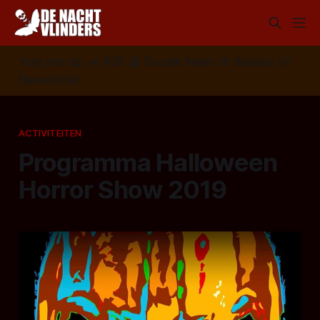
Volg ons op:
📣
RSS
📰
Google News
🦋
Bluesky
✉️
Nieuwsbrief
ACTIVITEITEN
Programma Halloween
Horror Show 2019