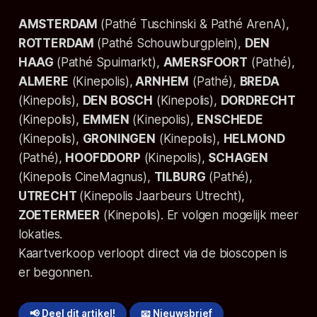
AMSTERDAM
(Pathé Tuschinski & Pathé ArenA),
ROTTERDAM
(Pathé Schouwburgplein),
DEN
HAAG
(Pathé Spuimarkt),
AMERSFOORT
(Pathé),
ALMERE
(Kinepolis),
ARNHEM
(Pathé),
BREDA
(Kinepolis),
DEN BOSCH
(Kinepolis),
DORDRECHT
(Kinepolis),
EMMEN
(Kinepolis),
ENSCHEDE
(Kinepolis),
GRONINGEN
(Kinepolis),
HELMOND
(Pathé),
HOOFDDORP
(Kinepolis),
SCHAGEN
(Kinepolis CineMagnus),
TILBURG
(Pathé),
UTRECHT
(Kinepolis Jaarbeurs Utrecht),
ZOETERMEER
(Kinepolis). Er volgen mogelijk meer
lokaties.
Kaartverkoop verloopt direct via de bioscopen is
er begonnen.
📢 Deel dit artikel!
📧 Nieuwsbrief