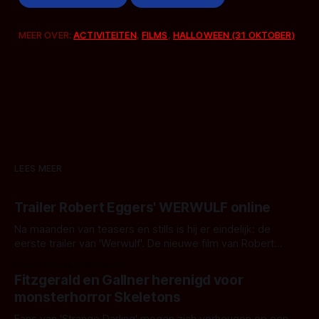
MEER OVER:
ACTIVITEITEN
,
FILMS
,
HALLOWEEN (31 OKTOBER)
LEES MEER
Trailer Robert Eggers' WERWULF online
Na maanden van teasers en stills is hij er eindelijk: de
eerste trailer van 'Werwulf'. De nieuwe film van Robert
Eggers toont - zoals we van hem kennen - een rauwe en
Door Thomas Vanbrabant
kille stijl vol folklore en mythe. Het topic deze keer is (kon
Fitzgerald en Gallner herenigd voor
het het al raden?)... de weerwolf. Kijk je mee?
monsterhorror Skeletons