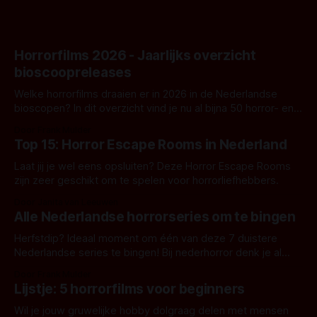
Horrorfilms 2026 - Jaarlijks overzicht
bioscoopreleases
Welke horrorfilms draaien er in 2026 in de Nederlandse
bioscopen? In dit overzicht vind je nu al bijna 50 horror- en
aanverwante films.
Door Frank Mulder
Top 15: Horror Escape Rooms in Nederland
Laat jij je wel eens opsluiten? Deze Horror Escape Rooms
zijn zeer geschikt om te spelen voor horrorliefhebbers.
Door Janita van Leeuwen
Alle Nederlandse horrorseries om te bingen
Herfstdip? Ideaal moment om één van deze 7 duistere
Nederlandse series te bingen! Bij nederhorror denk je al
snel aan horrorfilms, waarschijnlijk specifiek aan De Lift,
Door Frank Mulder
Amsterdamned of The Johnsons. Maar Nederlandse horror
Lijstje: 5 horrorfilms voor beginners
is niet beperkt tot films. Hier een aantal Nederlandse tv-
series uit het duistere of horrorgenre. Als
Wil je jouw gruwelijke hobby dolgraag delen met mensen