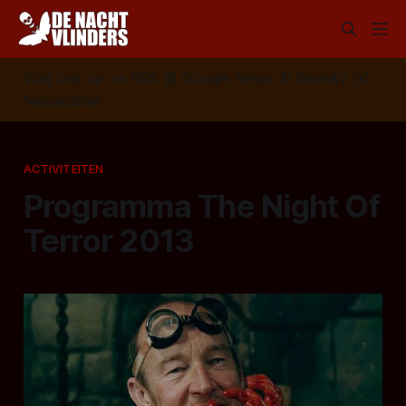
Volg ons op:
📣
RSS
📰
Google News
🦋
Bluesky
✉️
Nieuwsbrief
ACTIVITEITEN
Programma The Night Of
Terror 2013