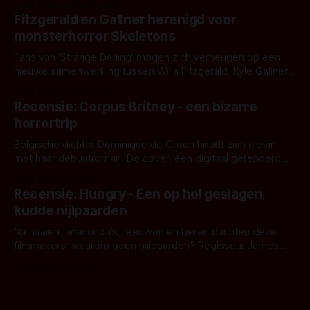
Door Thomas Vanbrabant
kille stijl vol folklore en mythe. Het topic deze keer is (kon
Fitzgerald en Gallner herenigd voor
het het al raden?)... de weerwolf. Kijk je mee?
monsterhorror Skeletons
Fans van 'Strange Darling' mogen zich verheugen op een
nieuwe samenwerking tussen Willa Fitzgerald, Kyle Gallner
en regisseur J.T. Mollner. Binnenkort zijn ze te zien in
Door Thomas Vanbrabant
'Skeletons', een nieuwe creature feature waarvoor de
Recensie: Corpus Britney - een bizarre
opnames zijn gestart in Australië.
horrortrip
Belgische dichter Dominique de Groen houdt zich niet in
met haar debuutroman. De cover, een digitaal gerenderd en
bizar muterend lichaam tegen een pastelroze- en blauwe
Door Aafke van Pelt
achtergrond, belooft iets kleurrijks maar onheilspellends,
Recensie: Hungry - Een op hol geslagen
iets ongrijpbaars. En dat maakt De Groen met ieder woord
kudde nijlpaarden
waar.
Na haaien, anaconda's, leeuwen en beren dachten deze
filmmakers: waarom geen nijlpaarden? Regisseur James
Nunn doet het gewoon en aan ons om te oordelen of dat
Door Michel van Dam
goed uitpakt met Hungry of niet.