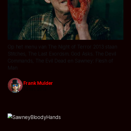
Op het menu van The Night of Terror 2013 staan
Stitches, The Last Exorcism. God Asks. The Devil
Commands, The Evil Dead en Sawney: Flesh of
Man
Frank Mulder
14 mrt. 2013