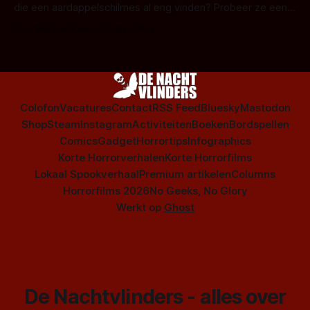
die een aardappelschilmes al eng vinden? Probeer ze eens
op te warmen met een instapmodel horrorfilm.
Door Marloes Keeris, Gerben Prins
Colofon
Vacatures
Contact
RSS Feed
Bluesky
Mastodon
Shop
Steam
Instagram
Activiteiten
Boeken
Bordspellen
Comics
Gadget
Horrortips
Infographics
Korte Horrorverhalen
Korte Horrorfilms
Lokaal Spookverhaal
Premium artikelen
Columns
Horrorfilms 2026
No Geeks, No Glory
Werkt op
Ghost
De Nachtvlinders - alles over