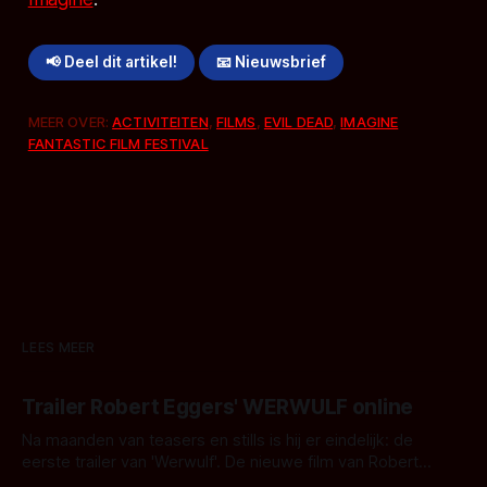
📢 Deel dit artikel!
📧 Nieuwsbrief
MEER OVER:
ACTIVITEITEN
,
FILMS
,
EVIL DEAD
,
IMAGINE
FANTASTIC FILM FESTIVAL
LEES MEER
Trailer Robert Eggers' WERWULF online
Na maanden van teasers en stills is hij er eindelijk: de
eerste trailer van 'Werwulf'. De nieuwe film van Robert
Eggers toont - zoals we van hem kennen - een rauwe en