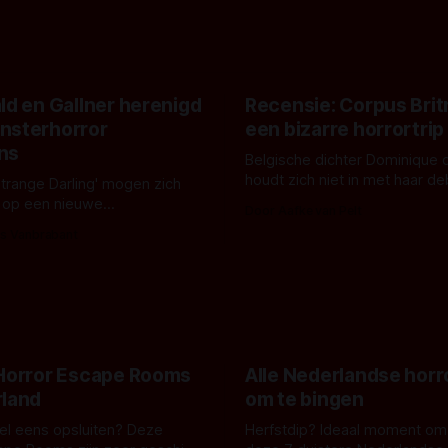
ld en Gallner herenigd
Recensie: Corpus Brit
nsterhorror
een bizarre horrortrip
ns
Belgische dichter Dominique 
houdt zich niet in met haar d
Strange Darling' mogen zich
De cover, een digitaal gerend
 op een nieuwe
Door Aafke van Pelt
bizar muterend lichaam tegen
ng tussen Willa Fitzgerald,
s Vanbrabant
pastelroze- en blauwe achter
r en regisseur J.T. Mollner.
belooft iets kleurrijks maar
zijn ze te zien in 'Skeletons',
onheilspellends, iets ongrijpb
 creature feature waarvoor
maakt De Groen met ieder wo
zijn gestart in Australië.
 Horror Escape Rooms
Alle Nederlandse horr
rland
om te bingen
 wel eens opsluiten? Deze
Herfstdip? Ideaal moment om