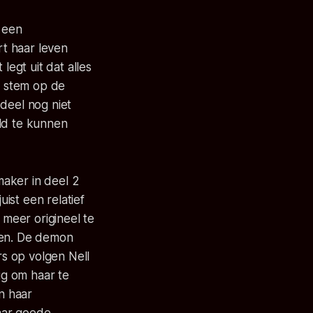
n een
t haar leven
legt uit dat alles
n stem op de
deel nog niet
eld te kunnen
aker in deel 2
ist een relatief
s meer origineel te
wen. De demon
s op volgen Nell
ig om haar te
n haar