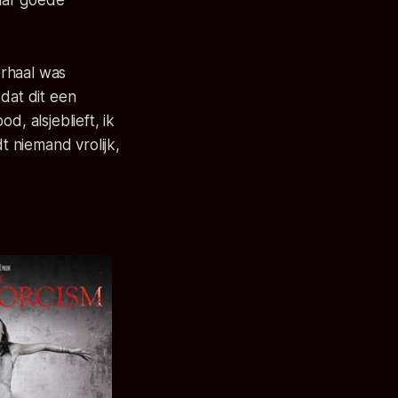
aar goede
erhaal was
dat dit een
d, alsjeblieft, ik
t niemand vrolijk,