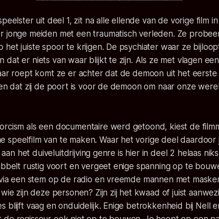
peelster uit deel 1, zit na alle ellende van de vorige film i
r jonge meiden met een traumatisch verleden. Ze probeer
et juiste spoor te krijgen. De psychiater waar ze bijloopt 
dat er niets van waar blijkt te zijn. Als ze met vlagen ee
aar roept komt ze er achter dat de demoon uit het eerste 
r en dat zij de poort is voor de demoon om naar onze wer
orcism als een documentaire werd getoond, kiest de filmm
speelfilm van te maken. Waar het vorige deel daardoor ju
af aan het duiveluitdrijving genre is hier in deel 2 helaas nik
kabbelt rustig voort en vergeet enige spanning op te bou
e via een stem op de radio en vreemde mannen met masker
 wie zijn deze personen? Zijn zij het kwaad of juist aanwez
 blijft vaag en onduidelijk. Enige betrokkenheid bij Nell e