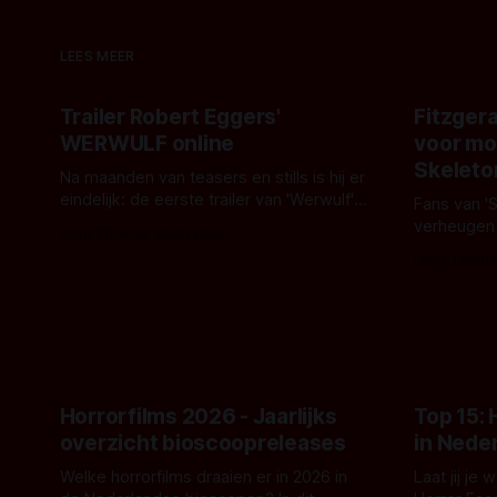
LEES MEER
Trailer Robert Eggers'
Fitzgera
WERWULF online
voor mo
Skeleto
Na maanden van teasers en stills is hij er
eindelijk: de eerste trailer van 'Werwulf'.
Fans van '
De nieuwe film van Robert Eggers toont
verheugen
Door Thomas Vanbrabant
- zoals we van hem kennen - een rauwe
samenwerki
Door Thoma
en kille stijl vol folklore en mythe. Het
Kyle Gallne
topic deze keer is (kon het het al
Binnenkort 
raden?)... de weerwolf. Kijk je mee?
een nieuwe
de opnames 
Horrorfilms 2026 - Jaarlijks
Top 15:
overzicht bioscoopreleases
in Nede
Welke horrorfilms draaien er in 2026 in
Laat jij je