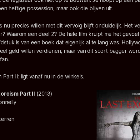
 de regisseur ook niet op te bouwen. Je hoopt op een p
 een heftige
possession
, maar ook die blijven uit.
 nu precies willen met dit vervolg blijft onduidelijk. Het v
aar? Waarom een deel 2? De hele film kruipt me het gevoel 
stuk is van een boek dat eigenlijk al te lang was. Hollywoo
e veel geld willen verdienen, maar van dit soort bagger word
fan.
Part II: ligt vanaf nu in de winkels.
orcism Part II
(
2013
)
onnelly
terren