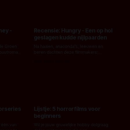
ney -
Recensie: Hungry - Een op hol
geslagen kudde nijlpaarden
de Groen
Na haaien, anaconda's, leeuwen en
ebuutroman.
beren dachten deze filmmakers:
erd en
waarom geen nijlpaarden? Regisseur
Door Michel van Dam
 een
James Nunn doet het gewoon en aan
grond,
ons om te oordelen of dat goed uitpakt
met Hungry of niet.
aars. En dat
ord waar.
orseries
Lijstje: 5 horrorfilms voor
beginners
 één van
Wil je jouw gruwelijke hobby dolgraag