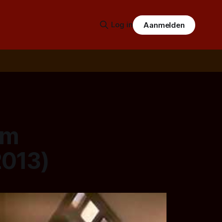
Log in
Aanmelden
sm
2013)