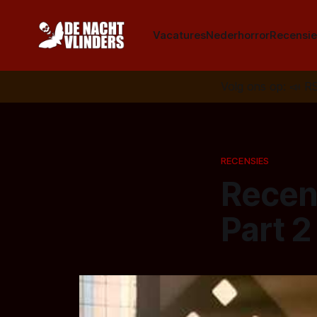
Vacatures
Nederhorror
Recensie
Volg ons op:
📣
R
RECENSIES
Recen
Part 2