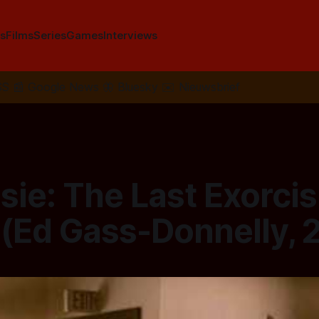
s
Films
Series
Games
Interviews
SS
📰
Google News
🦋
Bluesky
✉️
Nieuwsbrief
sie: The Last Exorci
 (Ed Gass-Donnelly, 