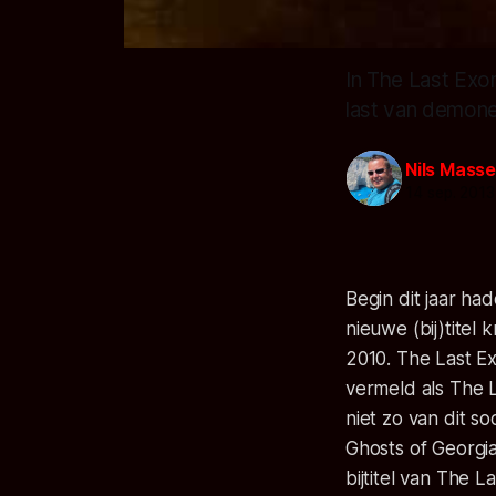
In The Last Exo
last van demonen
Nils Masse
14 sep. 2013
Begin dit jaar ha
nieuwe (bij)titel
2010. The Last Ex
vermeld als The L
niet zo van dit so
Ghosts of Georgia
bijtitel van The L