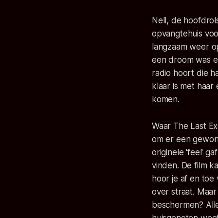
Nell, de hoofdrols
opvangtehuis voo
langzaam weer op h
een droom was en 
radio hoort die h
klaar is met haa
komen
.
Waar The Last Ex
om er een gewone 
originele 'feel' g
vinden. De film 
hoor je af en to
over straat. Maar
beschermen? Alles