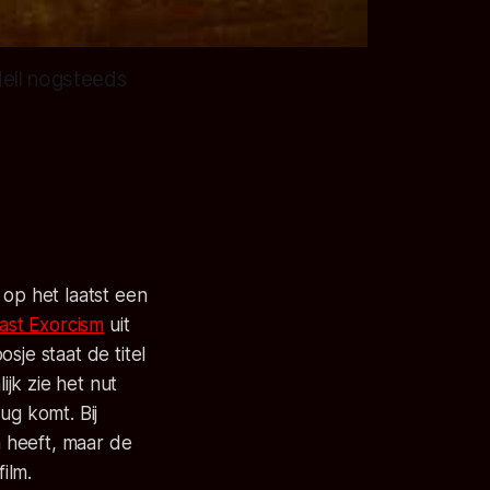
ell nogsteeds
 op het laatst een
ast Exorcism
uit
sje staat de titel
jk zie het nut
rug komt. Bij
n heeft, maar de
ilm.