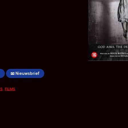
!
📧 Nieuwsbrief
ES
,
FILMS