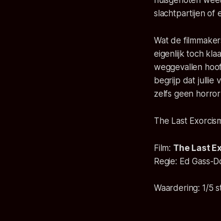
huisgenoten weet
slachtpartijen of
Wat de filmmakers
eigenlijk toch kl
weggevallen hoofd
begrijp dat julli
zelfs geen horror
The Last Exorcism 
Film:
The Last Ex
Regie:
Ed Gass-D
Waardering:
1
/5 s