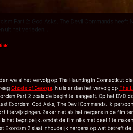
rcism Part 2: God Asks, The Devil Commands heeft N
 uit het verleden...
link
dden we al het vervolg op The Haunting in Connecticut die
 kreeg
Ghosts of Georgia
. Nu is er dan het vervolg op
The L
orcism Part 2 zoals de begintitel aangeeft. Op het DVD doo
ast Exorcism: God Asks, The Devil Commands. Ik persoonli
ort titelwijzigingen. Zeker niet als het nergens in de film te
 is het begrijpelijk, omdat de film niks met deel 1 te make
ast Exorcism 2 slaat inhoudelijk nergens op wat betreft de f