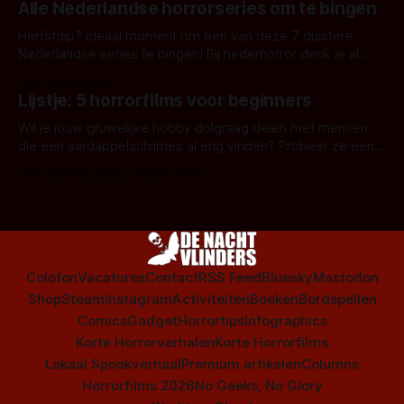
Alle Nederlandse horrorseries om te bingen
Herfstdip? Ideaal moment om één van deze 7 duistere
Nederlandse series te bingen! Bij nederhorror denk je al
snel aan horrorfilms, waarschijnlijk specifiek aan De Lift,
Door Frank Mulder
Amsterdamned of The Johnsons. Maar Nederlandse horror
Lijstje: 5 horrorfilms voor beginners
is niet beperkt tot films. Hier een aantal Nederlandse tv-
series uit het duistere of horrorgenre. Als
Wil je jouw gruwelijke hobby dolgraag delen met mensen
die een aardappelschilmes al eng vinden? Probeer ze eens
op te warmen met een instapmodel horrorfilm.
Door Marloes Keeris, Gerben Prins
Colofon
Vacatures
Contact
RSS Feed
Bluesky
Mastodon
Shop
Steam
Instagram
Activiteiten
Boeken
Bordspellen
Comics
Gadget
Horrortips
Infographics
Korte Horrorverhalen
Korte Horrorfilms
Lokaal Spookverhaal
Premium artikelen
Columns
Horrorfilms 2026
No Geeks, No Glory