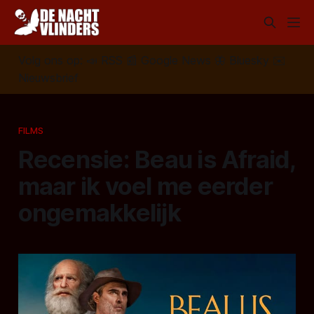
Volg ons op:
📣
RSS
📰
Google News
🦋
Bluesky
✉️
Nieuwsbrief
FILMS
Recensie: Beau is Afraid,
maar ik voel me eerder
ongemakkelijk