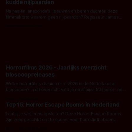
kudde nijlpaarden
waar.
Na haaien, anaconda's, leeuwen en beren dachten deze
filmmakers: waarom geen nijlpaarden? Regisseur James
Nunn doet het gewoon en aan ons om te oordelen of dat
Door Michel van Dam
goed uitpakt met Hungry of niet.
Horrorfilms 2026 - Jaarlijks overzicht
bioscoopreleases
Welke horrorfilms draaien er in 2026 in de Nederlandse
bioscopen? In dit overzicht vind je nu al bijna 50 horror- en
aanverwante films.
Door Frank Mulder
Top 15: Horror Escape Rooms in Nederland
Laat jij je wel eens opsluiten? Deze Horror Escape Rooms
zijn zeer geschikt om te spelen voor horrorliefhebbers.
Door Janita van Leeuwen