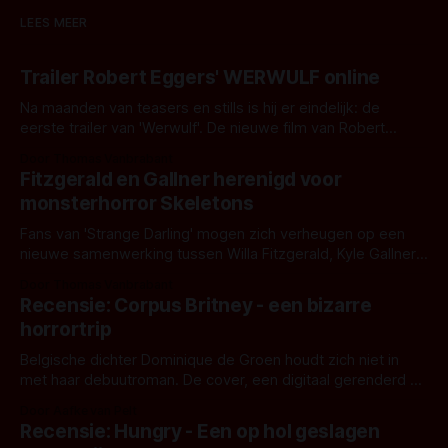
LEES MEER
Trailer Robert Eggers' WERWULF online
Na maanden van teasers en stills is hij er eindelijk: de
eerste trailer van 'Werwulf'. De nieuwe film van Robert
Eggers toont - zoals we van hem kennen - een rauwe en
Door Thomas Vanbrabant
kille stijl vol folklore en mythe. Het topic deze keer is (kon
Fitzgerald en Gallner herenigd voor
het het al raden?)... de weerwolf. Kijk je mee?
monsterhorror Skeletons
Fans van 'Strange Darling' mogen zich verheugen op een
nieuwe samenwerking tussen Willa Fitzgerald, Kyle Gallner
en regisseur J.T. Mollner. Binnenkort zijn ze te zien in
Door Thomas Vanbrabant
'Skeletons', een nieuwe creature feature waarvoor de
Recensie: Corpus Britney - een bizarre
opnames zijn gestart in Australië.
horrortrip
Belgische dichter Dominique de Groen houdt zich niet in
met haar debuutroman. De cover, een digitaal gerenderd en
bizar muterend lichaam tegen een pastelroze- en blauwe
Door Aafke van Pelt
achtergrond, belooft iets kleurrijks maar onheilspellends,
Recensie: Hungry - Een op hol geslagen
iets ongrijpbaars. En dat maakt De Groen met ieder woord