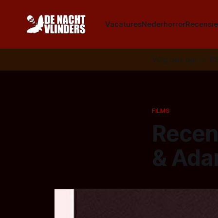
Vacatures
Nederhorror
Recensie
Volg ons op:
📣
R
FILMS
Recen
& Adam