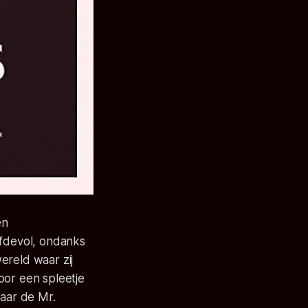
en
efdevol, ondanks
ereld waar zij
oor een spleetje
daar de Mr.