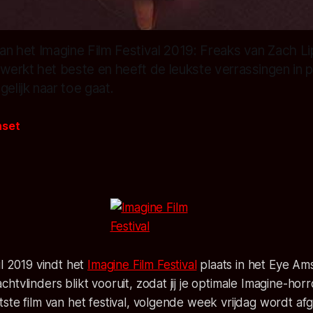
 van het Imagine Film Festival 2019: Freaks van Zach
 werkt het beste en heeft de leukste verrassingen in pe
lijk naar toe gaat.
nset
il 2019 vindt het
Imagine Film Festival
plaats in het Eye Am
htvlinders blikt vooruit, zodat jij je optimale Imagine-hor
ste film van het festival, volgende week vrijdag wordt af