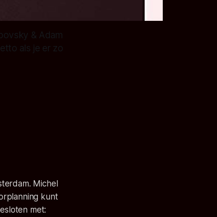
 Lipovsky & Adam
tto als je er zo
sterdam. Michel
rorplanning kunt
gesloten met: