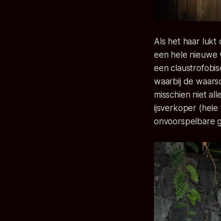
Als het haar luk
een hele nieuwe w
een claustrofobis
waarbij de waarsc
misschien niet a
ijsverkoper (hele
onvoorspelbare g