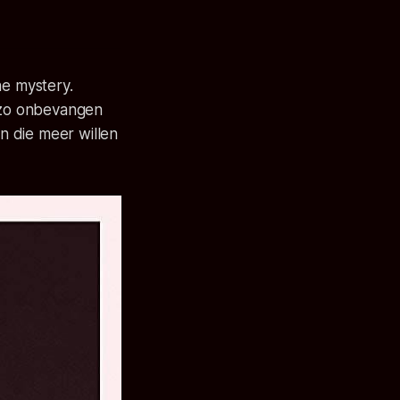
he mystery.
r zo onbevangen
en die meer willen