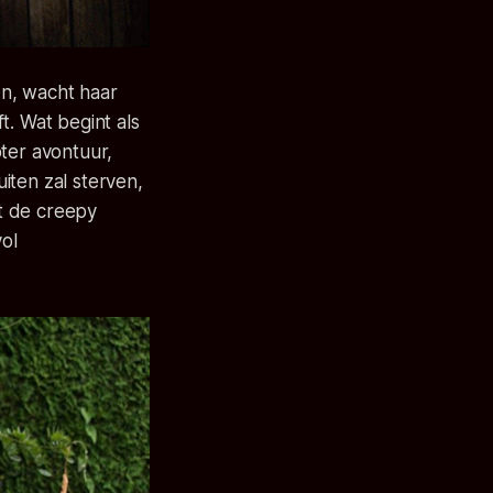
en, wacht haar
t. Wat begint als
ter avontuur,
iten zal sterven,
t de creepy
vol