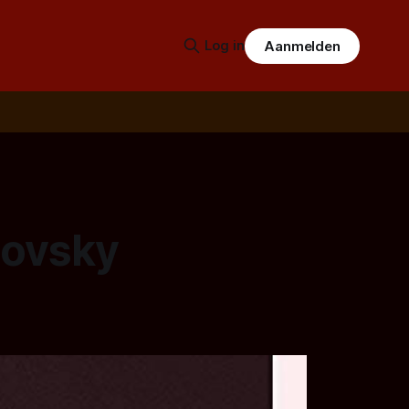
Log in
Aanmelden
povsky