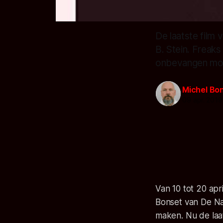
De laatste film
B. Stein. Freaks
onbevangen moge
Michel Bo
09 apr. 2019
Van 10 tot 20 apr
Bonset van De Nac
maken. Nu de laat