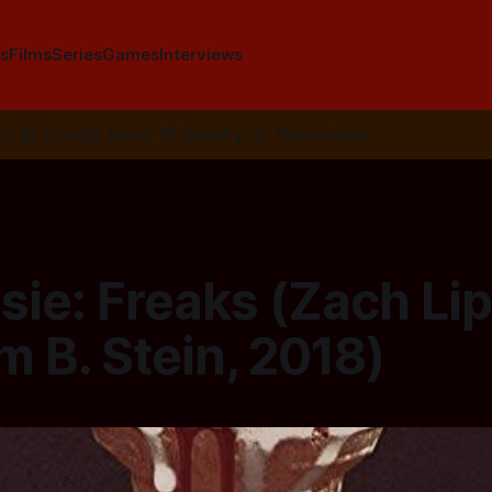
s
Films
Series
Games
Interviews
SS
📰
Google News
🦋
Bluesky
✉️
Nieuwsbrief
sie: Freaks (Zach Li
 B. Stein, 2018)