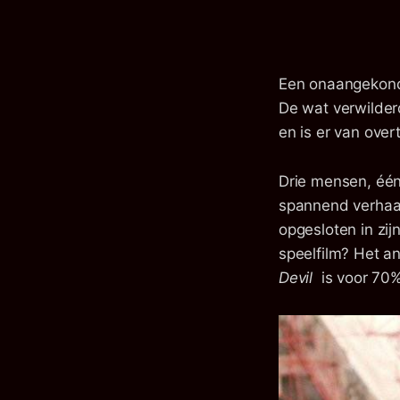
Een onaangekondi
De wat verwilderd
en is er van ove
Drie mensen, één 
spannend verhaal 
opgesloten in zijn
speelfilm? Het a
Devil
is voor 70%