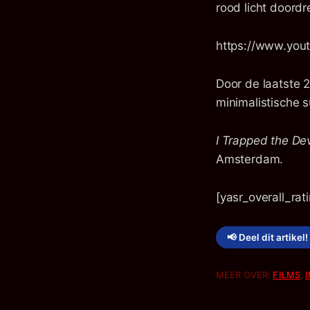
rood licht doordr
https://www.you
Door de laatste 
minimalistische 
I Trapped the Dev
Amsterdam.
[yasr_overall_rat
📢 Deel dit artikel!
MEER OVER:
FILMS
,