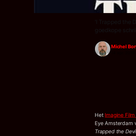
'I Trapped the 
goedkope schrik
Michel Bo
14 apr. 2019
Het
Imagine Film 
Eye Amsterdam ve
Trapped the Devi