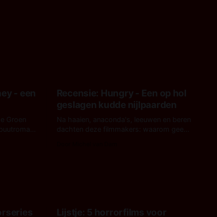
ney - een
Recensie: Hungry - Een op hol
geslagen kudde nijlpaarden
de Groen
Na haaien, anaconda's, leeuwen en beren
ebuutroman.
dachten deze filmmakers: waarom geen
rd en bizar
nijlpaarden? Regisseur James Nunn doet
Door Michel van Dam
astelroze-
het gewoon en aan ons om te oordelen
t iets
of dat goed uitpakt met Hungry of niet.
, iets
e Groen
orseries
Lijstje: 5 horrorfilms voor