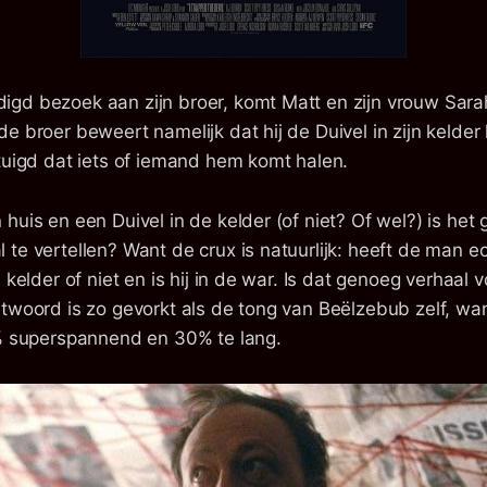
gd bezoek aan zijn broer, komt Matt en zijn vrouw Sarah
e broer beweert namelijk dat hij de Duivel in zijn kelder
rtuigd dat iets of iemand hem komt halen.
huis en een Duivel in de kelder (of niet? Of wel?) is he
te vertellen? Want de crux is natuurlijk: heeft de man e
 kelder of niet en is hij in de war. Is dat genoeg verhaal 
ntwoord is zo gevorkt als de tong van Beëlzebub zelf, wa
 superspannend en 30% te lang.