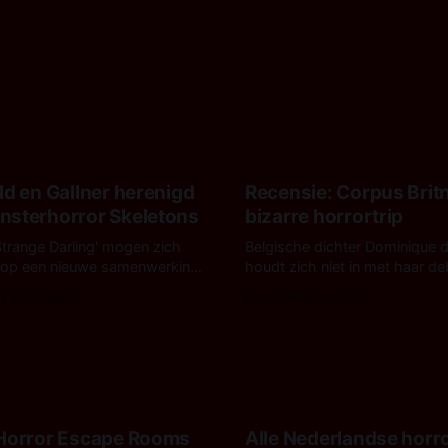
ld en Gallner herenigd
Recensie: Corpus Brit
nsterhorror Skeletons
bizarre horrortrip
Strange Darling' mogen zich
Belgische dichter Dominique 
 op een nieuwe samenwerking
houdt zich niet in met haar d
a Fitzgerald, Kyle Gallner en
De cover, een digitaal gerende
s Vanbrabant
Door Aafke van Pelt
.T. Mollner. Binnenkort zijn ze
muterend lichaam tegen een p
'Skeletons', een nieuwe creature
en blauwe achtergrond, beloof
arvoor de opnames zijn
kleurrijks maar onheilspellends
ustralië.
ongrijpbaars. En dat maakt D
met ieder woord waar.
 Horror Escape Rooms
Alle Nederlandse horr