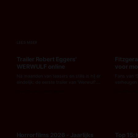
LEES MEER
Trailer Robert Eggers'
Fitzgera
WERWULF online
voor mo
Na maanden van teasers en stills is hij er
Fans van '
eindelijk: de eerste trailer van 'Werwulf'.
verheugen
De nieuwe film van Robert Eggers toont -
tussen Will
Door Thomas Vanbrabant
Door Thoma
zoals we van hem kennen - een rauwe
regisseur J
en kille stijl vol folklore en mythe. Het
te zien in 
topic deze keer is (kon het het al
feature wa
raden?)... de weerwolf. Kijk je mee?
gestart in A
Horrorfilms 2026 - Jaarlijks
Top 15: