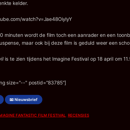
enkte kelder.
tube.com/watch?v=Jae48OiyIyY
20 minuten wordt de film toch een aanrader en een toon
suspense, maar ook bij deze film is geduld weer een sch
il
is te zien tijdens het Imagine Festival op 18 april om 11.
ing size="--" postid="83785"]
📧 Nieuwsbrief
IMAGINE FANTASTIC FILM FESTIVAL
,
RECENSIES