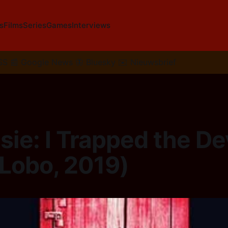
s
Films
Series
Games
Interviews
SS
📰
Google News
🦋
Bluesky
✉️
Nieuwsbrief
ie: I Trapped the De
 Lobo, 2019)