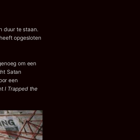
 duur te staan.
 heeft opgesloten
t genoeg om een
cht Satan
voor een
nt
I Trapped the