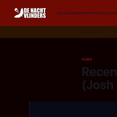
Vacatures
Nederhorror
Recensie
Volg ons op:
📣
R
FILMS
Recens
(Josh