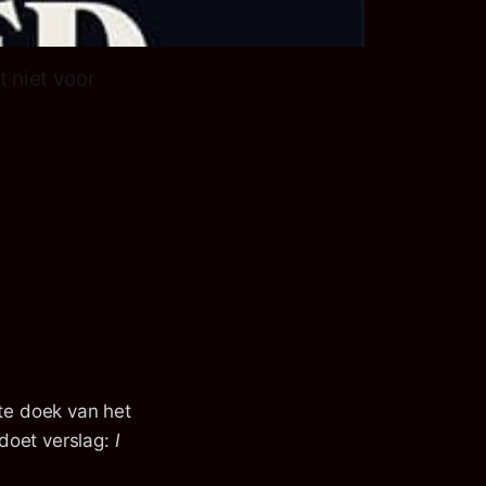
t niet voor
te doek van het
doet verslag:
I