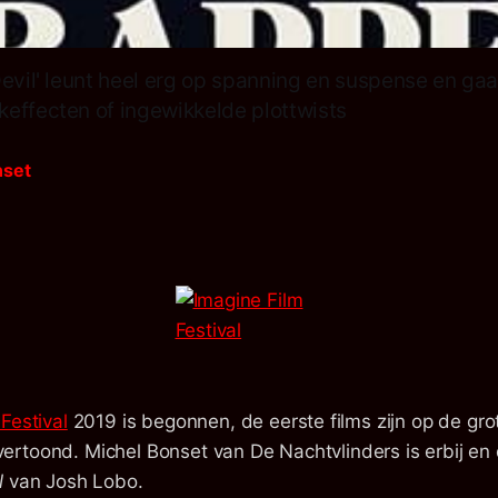
Devil' leunt heel erg op spanning en suspense en gaa
effecten of ingewikkelde plottwists
nset
Festival
2019 is begonnen, de eerste films zijn op de gro
rtoond. Michel Bonset van De Nachtvlinders is erbij en 
l
van Josh Lobo.