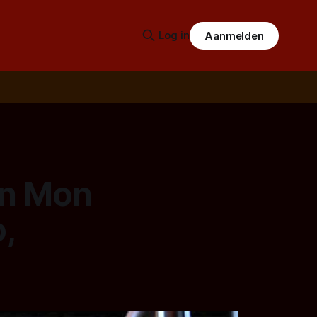
Log in
Aanmelden
on Mon
,