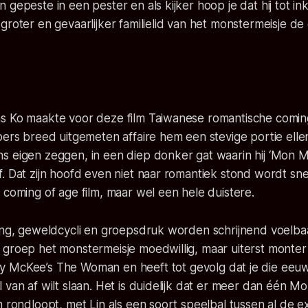
 gepeste in een pester en als kijker hoop je dat hij tot i
groter en gevaarlijker familielid van het monstermeisje d
s Ko maakte voor deze film Taiwanese romantische coming
pers breed uitgemeten affaire hem een stevige portie ell
s eigen zeggen, in een diep donker gat waarin hij ‘Mon
. Dat zijn hoofd even niet naar romantiek stond wordt snel 
 coming of age film, maar wel een hele duistere.
ying, geweldcycli en groepsdruk worden schrijnend voelb
 groep het monstermeisje moedwillig, maar uiterst monter
ky McKee’s
The Woman
en heeft tot gevolg dat je die eeuw
 van af wilt slaan. Het is duidelijk dat er meer dan één
m rondloopt, met Lin als een soort speelbal tussen al de e