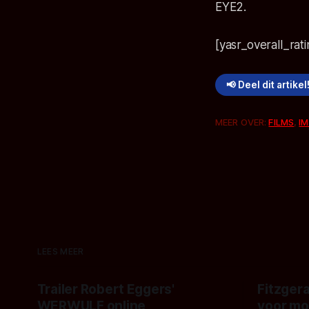
EYE2.
[yasr_overall_rati
📢 Deel dit artikel
MEER OVER:
FILMS
,
IM
LEES MEER
Trailer Robert Eggers'
Fitzgera
WERWULF online
voor mo