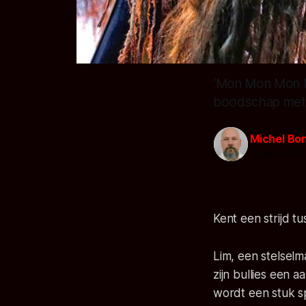
‘Mon Mon Mon Mo
boodschap met e
Michel Bo
13 apr. 2018
Kent een strijd t
Lim, een stelselm
zijn bullies een 
wordt een stuk sp