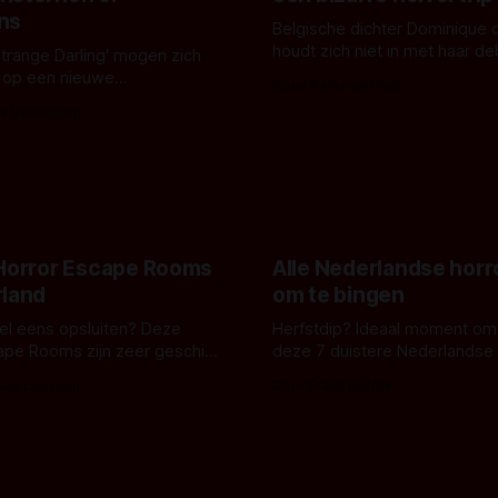
ns
Belgische dichter Dominique 
houdt zich niet in met haar d
Strange Darling' mogen zich
De cover, een digitaal gerend
 op een nieuwe
Door Aafke van Pelt
bizar muterend lichaam tegen
ng tussen Willa Fitzgerald,
s Vanbrabant
pastelroze- en blauwe achter
r en regisseur J.T. Mollner.
belooft iets kleurrijks maar
zijn ze te zien in 'Skeletons',
onheilspellends, iets ongrijpb
 creature feature waarvoor
maakt De Groen met ieder wo
zijn gestart in Australië.
 Horror Escape Rooms
Alle Nederlandse horr
rland
om te bingen
 wel eens opsluiten? Deze
Herfstdip? Ideaal moment om
ape Rooms zijn zeer geschikt
deze 7 duistere Nederlandse 
en voor horrorliefhebbers.
bingen! Bij nederhorror denk je al snel
 van Leeuwen
Door Frank Mulder
aan horrorfilms, waarschijnlijk
aan De Lift, Amsterdamned o
Johnsons. Maar Nederlandse h
niet beperkt tot films. Hier ee
Nederlandse tv-series uit het 