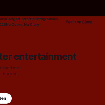
ics
Gadget
Horrortips
Infographics
Werkt op
Ghost
2026
No Geeks, No Glory
ster entertainment
derland met
s, boeken,
den