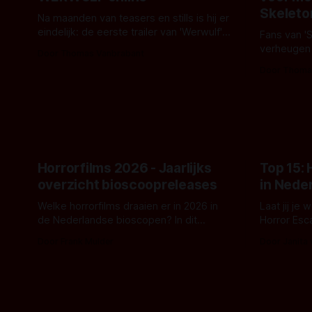
Skeleto
Na maanden van teasers en stills is hij er
eindelijk: de eerste trailer van 'Werwulf'.
Fans van '
De nieuwe film van Robert Eggers toont
verheugen
Door Thomas Vanbrabant
- zoals we van hem kennen - een rauwe
samenwerki
Door Thoma
en kille stijl vol folklore en mythe. Het
Kyle Gallne
topic deze keer is (kon het het al
Binnenkort 
raden?)... de weerwolf. Kijk je mee?
een nieuwe
de opnames 
Horrorfilms 2026 - Jaarlijks
Top 15:
overzicht bioscoopreleases
in Nede
Welke horrorfilms draaien er in 2026 in
Laat jij je
de Nederlandse bioscopen? In dit
Horror Esc
overzicht vind je nu al bijna 50 horror- en
om te spel
Door Frank Mulder
Door Janita
aanverwante films.