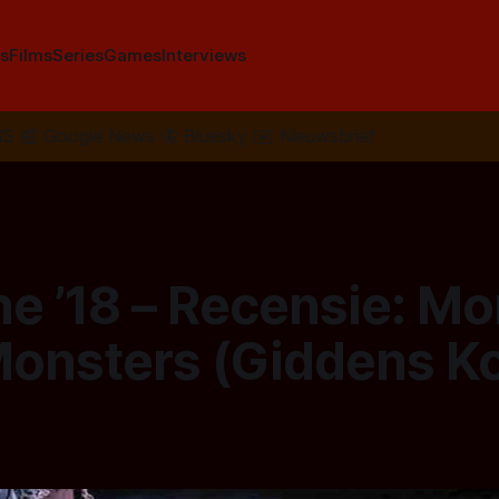
s
Films
Series
Games
Interviews
SS
📰
Google News
🦋
Bluesky
✉️
Nieuwsbrief
ne ’18 – Recensie: M
onsters (Giddens Ko