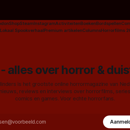
horrorgenre. Als
odon
Shop
Steam
Instagram
Activiteiten
Boeken
Bordspellen
Com
Lokaal Spookverhaal
Premium artikelen
Columns
Horrorfilms 
- alles over horror & dui
inders is het grootste online horrormagazine van Ne
 nieuws, reviews en interviews over horrorfilms, serie
comics en games. Voor echte horrorfans.
Aanmel