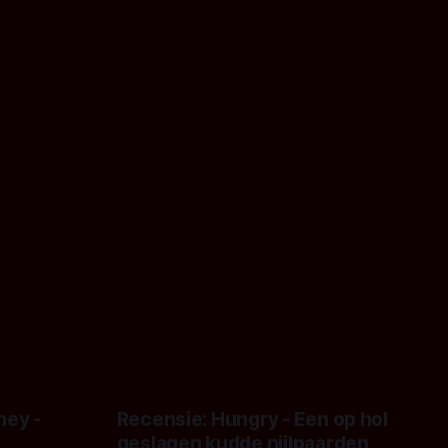
ney -
Recensie: Hungry - Een op hol
geslagen kudde nijlpaarden