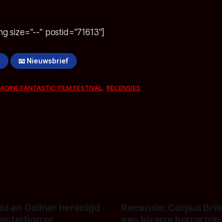
ng size="--" postid="71613"]
!
📧 Nieuwsbrief
AGINE FANTASTIC FILM FESTIVAL
,
RECENSIES
ld en Gallner herenigd
Recensie: Corpus Brit
nsterhorror
een bizarre horrortrip