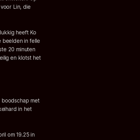
voor Lin, die
lukkig heeft Ko
beelden in felle
tste 20 minuten
ilig en klotst het
en boodschap met
keihard in het
ril om 19.25 in