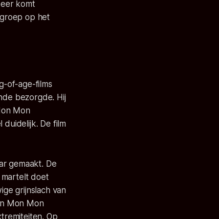
nkeer komt
e groep op het
-of-age-films
ende bezorgde. Hij
 Mon Mon
duidelijk. De film
aar gemaakt. De
 martelt doet
ige grijnslach van
 Mon Mon Mon
xtremiteiten. Op