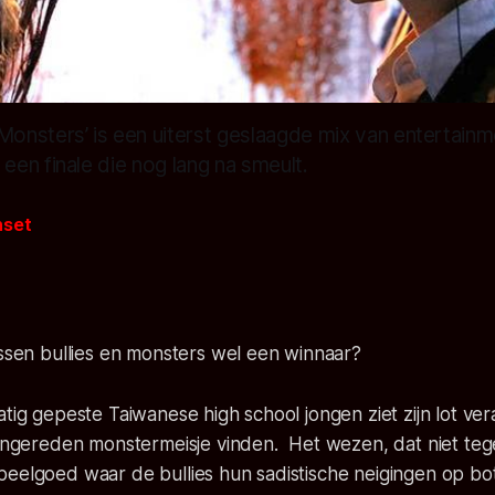
nsters’ is een uiterst geslaagde mix van entertainm
en finale die nog lang na smeult.
nset
ussen bullies en monsters wel een winnaar?
atig gepeste Taiwanese high school jongen ziet zijn lot ver
aangereden monstermeisje vinden. Het wezen, dat niet teg
eelgoed waar de bullies hun sadistische neigingen op bot