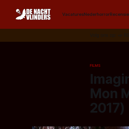
Vacatures
Nederhorror
Recensie
Volg ons op:
📣
R
FILMS
Imagi
Mon M
2017)