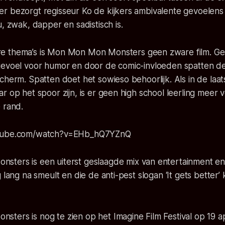
r bezorgt regisseur Ko de kijkers ambivalente gevoelens 
u, zwak, dapper en sadistisch is.
e thema’s is
Mon Mon Mon Monsters
geen zware film. Ge
gevoel voor humor en door de comic-invloeden spatten de 
cherm. Spatten doet het sowieso behoorlijk. Als in de laa
 op het spoor zijn, is er geen high school leerling meer ve
 rand.
utube.com/watch?v=EHb_hQ7YZnQ
onsters
is een uiterst geslaagde mix van entertainment 
 lang na smeult en die de anti-pest slogan ‘It gets better’ 
onsters
is nog te zien op het Imagine Film Festival op 19 ap