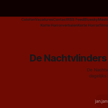
Colofon
Vacatures
Contact
RSS Feed
Bluesky
Mast
Korte Horrorverhalen
Korte Horrorfilms
De Nachtvlinders 
De Nachtvl
dagelijks