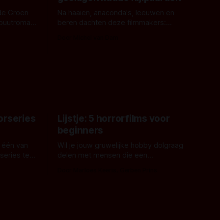
de Groen
Na haaien, anaconda's, leeuwen en
ebuutroman.
beren dachten deze filmmakers:
erd en
waarom geen nijlpaarden? Regisseur
Door Michel van Dam
 een
James Nunn doet het gewoon en aan
grond,
ons om te oordelen of dat goed uitpakt
met Hungry of niet.
aars. En dat
ord waar.
orseries
Lijstje: 5 horrorfilms voor
beginners
 één van
Wil je jouw gruwelijke hobby dolgraag
series te
delen met mensen die een
aardappelschilmes al eng vinden?
Door Marloes Keeris, Gerben Prins
 specifiek
Probeer ze eens op te warmen met een
f The
instapmodel horrorfilm.
orror is
n aantal
duistere of