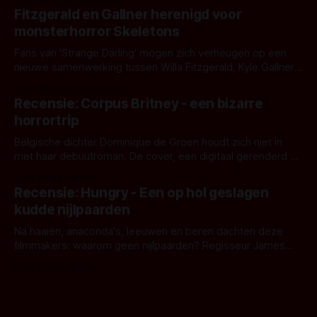
kille stijl vol folklore en mythe. Het topic deze keer is (kon
Fitzgerald en Gallner herenigd voor
het het al raden?)... de weerwolf. Kijk je mee?
monsterhorror Skeletons
Fans van 'Strange Darling' mogen zich verheugen op een
nieuwe samenwerking tussen Willa Fitzgerald, Kyle Gallner
en regisseur J.T. Mollner. Binnenkort zijn ze te zien in
Door Thomas Vanbrabant
'Skeletons', een nieuwe creature feature waarvoor de
Recensie: Corpus Britney - een bizarre
opnames zijn gestart in Australië.
horrortrip
Belgische dichter Dominique de Groen houdt zich niet in
met haar debuutroman. De cover, een digitaal gerenderd en
bizar muterend lichaam tegen een pastelroze- en blauwe
Door Aafke van Pelt
achtergrond, belooft iets kleurrijks maar onheilspellends,
Recensie: Hungry - Een op hol geslagen
iets ongrijpbaars. En dat maakt De Groen met ieder woord
kudde nijlpaarden
waar.
Na haaien, anaconda's, leeuwen en beren dachten deze
filmmakers: waarom geen nijlpaarden? Regisseur James
Nunn doet het gewoon en aan ons om te oordelen of dat
Door Michel van Dam
goed uitpakt met Hungry of niet.