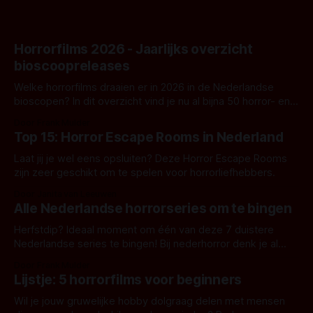
Horrorfilms 2026 - Jaarlijks overzicht
bioscoopreleases
Welke horrorfilms draaien er in 2026 in de Nederlandse
bioscopen? In dit overzicht vind je nu al bijna 50 horror- en
aanverwante films.
Door Frank Mulder
Top 15: Horror Escape Rooms in Nederland
Laat jij je wel eens opsluiten? Deze Horror Escape Rooms
zijn zeer geschikt om te spelen voor horrorliefhebbers.
Door Janita van Leeuwen
Alle Nederlandse horrorseries om te bingen
Herfstdip? Ideaal moment om één van deze 7 duistere
Nederlandse series te bingen! Bij nederhorror denk je al
snel aan horrorfilms, waarschijnlijk specifiek aan De Lift,
Door Frank Mulder
Amsterdamned of The Johnsons. Maar Nederlandse horror
Lijstje: 5 horrorfilms voor beginners
is niet beperkt tot films. Hier een aantal Nederlandse tv-
series uit het duistere of horrorgenre. Als
Wil je jouw gruwelijke hobby dolgraag delen met mensen