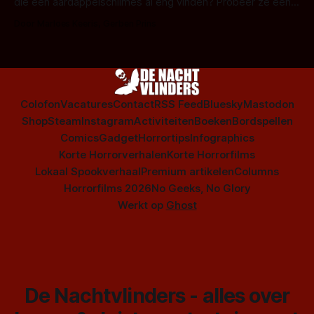
die een aardappelschilmes al eng vinden? Probeer ze eens
op te warmen met een instapmodel horrorfilm.
Door Marloes Keeris, Gerben Prins
Colofon
Vacatures
Contact
RSS Feed
Bluesky
Mastodon
Shop
Steam
Instagram
Activiteiten
Boeken
Bordspellen
Comics
Gadget
Horrortips
Infographics
Korte Horrorverhalen
Korte Horrorfilms
Lokaal Spookverhaal
Premium artikelen
Columns
Horrorfilms 2026
No Geeks, No Glory
Werkt op
Ghost
De Nachtvlinders - alles over