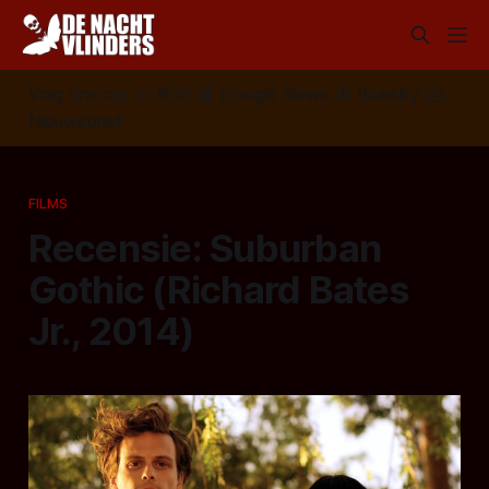
Volg ons op:
📣
RSS
📰
Google News
🦋
Bluesky
✉️
Nieuwsbrief
FILMS
Recensie: Suburban
Gothic (Richard Bates
Jr., 2014)