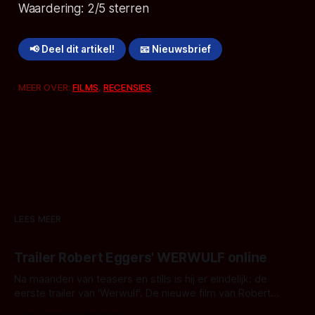
Waardering:
2
/5 sterren
📢 Deel dit artikel!
📧 Nieuwsbrief
MEER OVER:
FILMS
,
RECENSIES
LEES MEER
Trailer Robert Eggers' WERWULF online
Na maanden van teasers en stills is hij er eindelijk: de
eerste trailer van 'Werwulf'. De nieuwe film van Robert
Eggers toont - zoals we van hem kennen - een rauwe en
Door Thomas Vanbrabant