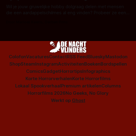
series uit het duistere of horrorgenre. Als
Wil je jouw gruwelijke hobby dolgraag delen met mensen
die een aardappelschilmes al eng vinden? Probeer ze eens
op te warmen met een instapmodel horrorfilm.
Door Marloes Keeris, Gerben Prins
Colofon
Vacatures
Contact
RSS Feed
Bluesky
Mastodon
Shop
Steam
Instagram
Activiteiten
Boeken
Bordspellen
Comics
Gadget
Horrortips
Infographics
Korte Horrorverhalen
Korte Horrorfilms
Lokaal Spookverhaal
Premium artikelen
Columns
Horrorfilms 2026
No Geeks, No Glory
Werkt op
Ghost