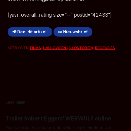
[yasr_overall_rating size="--" postid="42433"]
📢 Deel dit artikel!
📧 Nieuwsbrief
MEER OVER:
FILMS
,
HALLOWEEN (31 OKTOBER)
,
RECENSIES
LEES MEER
Trailer Robert Eggers' WERWULF online
Na maanden van teasers en stills is hij er eindelijk: de