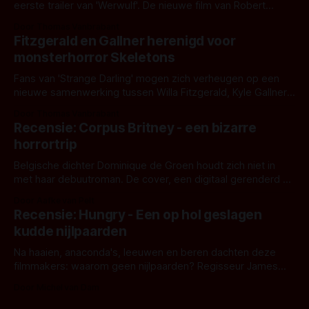
eerste trailer van 'Werwulf'. De nieuwe film van Robert
Eggers toont - zoals we van hem kennen - een rauwe en
Door Thomas Vanbrabant
kille stijl vol folklore en mythe. Het topic deze keer is (kon
Fitzgerald en Gallner herenigd voor
het het al raden?)... de weerwolf. Kijk je mee?
monsterhorror Skeletons
Fans van 'Strange Darling' mogen zich verheugen op een
nieuwe samenwerking tussen Willa Fitzgerald, Kyle Gallner
en regisseur J.T. Mollner. Binnenkort zijn ze te zien in
Door Thomas Vanbrabant
'Skeletons', een nieuwe creature feature waarvoor de
Recensie: Corpus Britney - een bizarre
opnames zijn gestart in Australië.
horrortrip
Belgische dichter Dominique de Groen houdt zich niet in
met haar debuutroman. De cover, een digitaal gerenderd en
bizar muterend lichaam tegen een pastelroze- en blauwe
Door Aafke van Pelt
achtergrond, belooft iets kleurrijks maar onheilspellends,
Recensie: Hungry - Een op hol geslagen
iets ongrijpbaars. En dat maakt De Groen met ieder woord
kudde nijlpaarden
waar.
Na haaien, anaconda's, leeuwen en beren dachten deze
filmmakers: waarom geen nijlpaarden? Regisseur James
Nunn doet het gewoon en aan ons om te oordelen of dat
Door Michel van Dam
goed uitpakt met Hungry of niet.