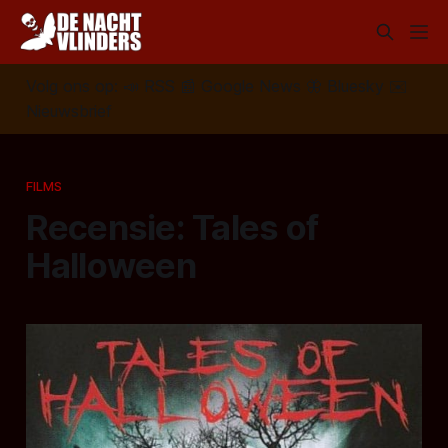
Volg ons op:
📣
RSS
📰
Google News
🦋
Bluesky
✉️
Nieuwsbrief
FILMS
Recensie: Tales of
Halloween