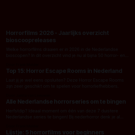
Horrorfilms 2026 - Jaarlijks overzicht
bioscoopreleases
Welke horrorfilms draaien er in 2026 in de Nederlandse
bioscopen? In dit overzicht vind je nu al bijna 50 horror- en
aanverwante films.
Door Frank Mulder
Top 15: Horror Escape Rooms in Nederland
Laat jij je wel eens opsluiten? Deze Horror Escape Rooms
zijn zeer geschikt om te spelen voor horrorliefhebbers.
Door Janita van Leeuwen
Alle Nederlandse horrorseries om te bingen
Herfstdip? Ideaal moment om één van deze 7 duistere
Nederlandse series te bingen! Bij nederhorror denk je al
snel aan horrorfilms, waarschijnlijk specifiek aan De Lift,
Door Frank Mulder
Amsterdamned of The Johnsons. Maar Nederlandse horror
Lijstje: 5 horrorfilms voor beginners
is niet beperkt tot films. Hier een aantal Nederlandse tv-