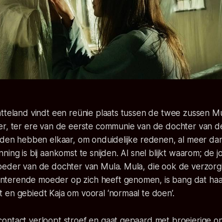
tteland vindt een reünie plaats tussen de twee zussen Mu
er, ter ere van de eerste communie van de dochter van d
eden hebben elkaar, om onduidelijke redenen, al meer dan 
ing is bij aankomst te snijden. Al snel blijkt waarom; de j
oeder van de dochter van Mula. Mula, die ook de verzorg
erende moeder op zich heeft genomen, is bang dat haa
en gebiedt Kaja om vooral ‘normaal te doen’.
ontact verloopt stroef en gaat gepaard met broeierige o