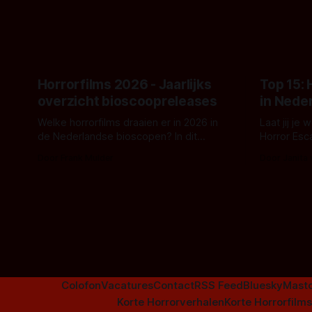
topic deze keer is (kon het het al
Binnenkort 
raden?)... de weerwolf. Kijk je mee?
een nieuwe
de opnames 
Horrorfilms 2026 - Jaarlijks
Top 15:
overzicht bioscoopreleases
in Nede
Welke horrorfilms draaien er in 2026 in
Laat jij je
de Nederlandse bioscopen? In dit
Horror Esc
overzicht vind je nu al bijna 50 horror- en
om te spel
Door Frank Mulder
Door Janita
aanverwante films.
Colofon
Vacatures
Contact
RSS Feed
Bluesky
Mast
Korte Horrorverhalen
Korte Horrorfilms