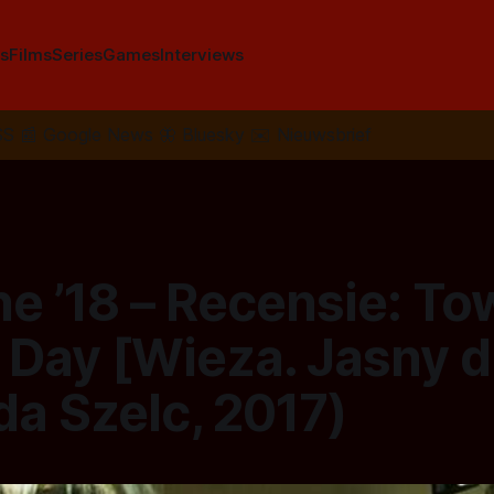
s
Films
Series
Games
Interviews
SS
📰
Google News
🦋
Bluesky
✉️
Nieuwsbrief
e ’18 – Recensie: To
 Day [Wieza. Jasny d
a Szelc, 2017)