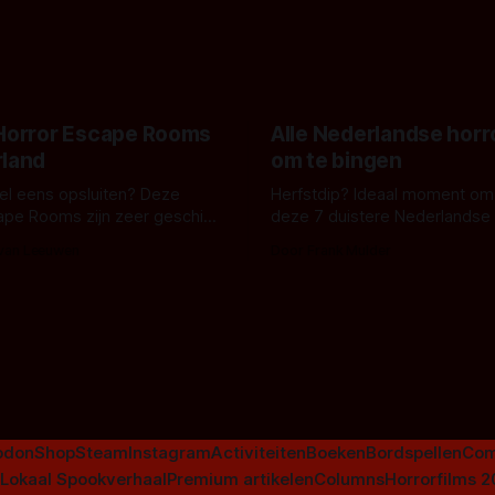
belooft iets kleurrijks maar
zijn ze te zien in 'Skeletons',
onheilspellends, iets ongrijpb
 creature feature waarvoor
maakt De Groen met ieder wo
zijn gestart in Australië.
 Horror Escape Rooms
Alle Nederlandse horr
rland
om te bingen
 wel eens opsluiten? Deze
Herfstdip? Ideaal moment om
ape Rooms zijn zeer geschikt
deze 7 duistere Nederlandse 
en voor horrorliefhebbers.
bingen! Bij nederhorror denk je al snel
 van Leeuwen
Door Frank Mulder
aan horrorfilms, waarschijnlijk
aan De Lift, Amsterdamned o
Johnsons. Maar Nederlandse h
niet beperkt tot films. Hier ee
Nederlandse tv-series uit het 
horrorgenre. Als
odon
Shop
Steam
Instagram
Activiteiten
Boeken
Bordspellen
Com
Lokaal Spookverhaal
Premium artikelen
Columns
Horrorfilms 