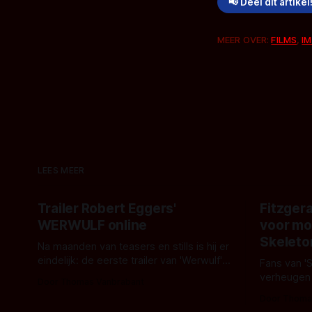
📢 Deel dit artikel
MEER OVER:
FILMS
,
IM
LEES MEER
Trailer Robert Eggers'
Fitzgera
WERWULF online
voor mo
Skeleto
Na maanden van teasers en stills is hij er
eindelijk: de eerste trailer van 'Werwulf'.
Fans van '
De nieuwe film van Robert Eggers toont
verheugen
Door Thomas Vanbrabant
- zoals we van hem kennen - een rauwe
samenwerki
Door Thoma
en kille stijl vol folklore en mythe. Het
Kyle Gallne