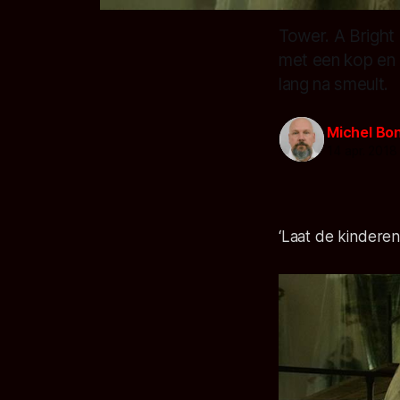
Tower. A Bright 
met een kop en e
lang na smeult.
Michel Bo
14 apr. 2018
‘Laat de kinderen