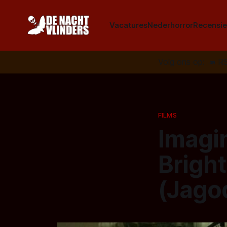
Vacatures
Nederhorror
Recensie
Volg ons op:
📣
R
FILMS
Imagin
Bright
(Jagod