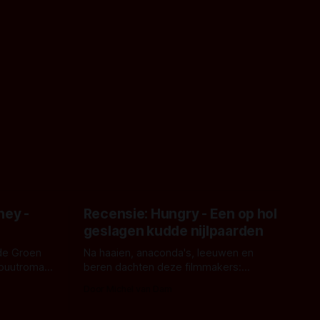
ney -
Recensie: Hungry - Een op hol
geslagen kudde nijlpaarden
de Groen
Na haaien, anaconda's, leeuwen en
ebuutroman.
beren dachten deze filmmakers:
erd en
waarom geen nijlpaarden? Regisseur
Door Michel van Dam
 een
James Nunn doet het gewoon en aan
grond,
ons om te oordelen of dat goed uitpakt