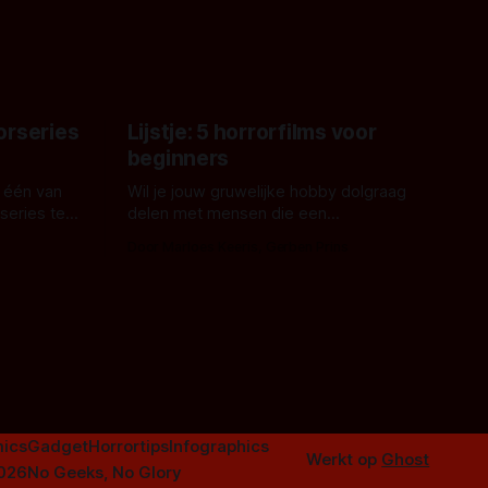
met Hungry of niet.
aars. En dat
ord waar.
orseries
Lijstje: 5 horrorfilms voor
beginners
 één van
Wil je jouw gruwelijke hobby dolgraag
series te
delen met mensen die een
aardappelschilmes al eng vinden?
Door Marloes Keeris, Gerben Prins
 specifiek
Probeer ze eens op te warmen met een
f The
instapmodel horrorfilm.
orror is
n aantal
duistere of
ics
Gadget
Horrortips
Infographics
Werkt op
Ghost
2026
No Geeks, No Glory