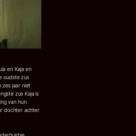
la en Kaja en
e oudste zus
zes jaar niet
ongste zus Kaja is
ing van hun
r dochter achter
nderhuidse