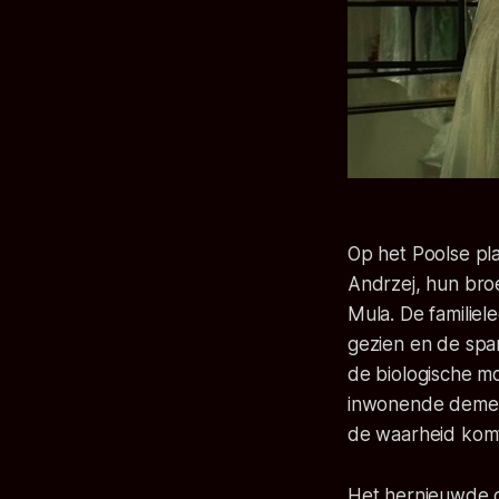
Op het Poolse pla
Andrzej, hun bro
Mula. De familiel
gezien en de spann
de biologische m
inwonende dement
de waarheid komt 
Het hernieuwde c