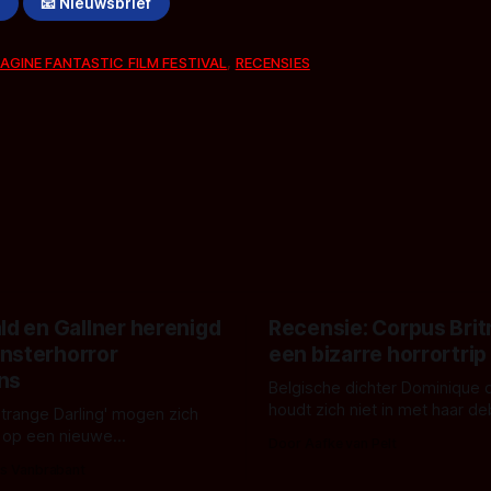
!
📧 Nieuwsbrief
AGINE FANTASTIC FILM FESTIVAL
,
RECENSIES
ld en Gallner herenigd
Recensie: Corpus Brit
nsterhorror
een bizarre horrortrip
ns
Belgische dichter Dominique 
houdt zich niet in met haar d
Strange Darling' mogen zich
De cover, een digitaal gerend
 op een nieuwe
Door Aafke van Pelt
bizar muterend lichaam tegen
ng tussen Willa Fitzgerald,
s Vanbrabant
pastelroze- en blauwe achter
r en regisseur J.T. Mollner.