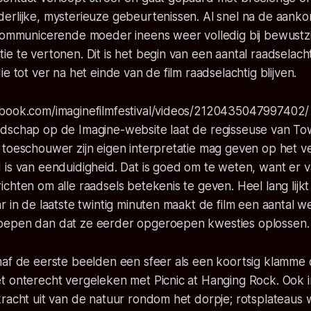
erlijke, mysterieuze gebeurtenissen. Al snel na de aanko
communicerende moeder ineens weer volledig bij bewustzij
e te vertonen. Dit is het begin van een aantal raadselach
e tot ver na het einde van de film raadselachtig blijven.
book.com/imaginefilmfestival/videos/2120435047997402/
dschap op de Imagine-website laat de regisseuse van
Tow
 toeschouwer zijn eigen interpretatie mag geven op het v
is van eenduidigheid. Dat is goed om te weten, want er v
chten om alle raadsels betekenis te geven. Heel lang lijkt
r in de laatste twintig minuten maakt de film een aantal 
oepen dan dat ze eerder opgeroepen kwesties oplossen.
naf de eerste beelden een sfeer als een koortsig klamme 
t onterecht vergeleken met Picnic at Hanging Rock. Ook i
racht uit van de natuur rondom het dorpje; rotsplateaus w