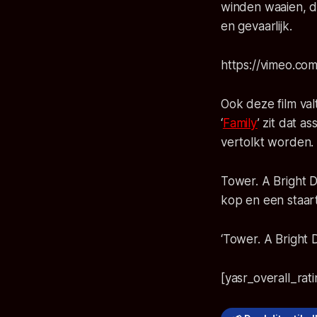
winden waaien, d
en gevaarlijk.
https://vimeo.c
Ook deze film val
‘
Family
’ zit dat 
vertolkt worden.
Tower. A Bright 
kop en een staart
‘Tower. A Bright 
[yasr_overall_rat