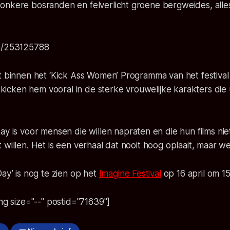
onkere bosranden en felverlicht groene bergweides, alle
om/253125788
t binnen het ‘Kick Ass Women’ Programma van het festival e
asskicken hem vooral in de sterke vrouwelijke karakters die
Day
is voor mensen die willen napraten en die hun films ni
 willen. Het is een verhaal dat nooit hoog oplaait, maar we
Day’ is nog te zien op het
Imagine Festival
op 16 april om 15
ing size="--" postid="71639"]