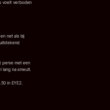
s voelt verboden
n net als bij
 uitstekend
et perse met een
l lang na smeult.
.50 in EYE2.