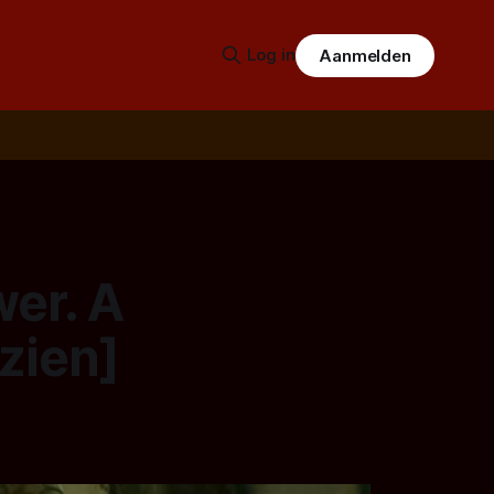
Log in
Aanmelden
wer. A
zien]