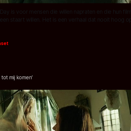
Day is voor mensen die willen napraten en die hun film
en staart willen. Het is een verhaal dat nooit hoog op
nset
 tot mij komen’