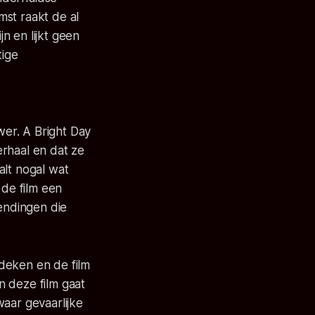
mst raakt de al
n en lijkt geen
tige
er. A Bright Day
erhaal en dat ze
alt nogal wat
 de film een
wendingen die
deken en de film
n deze film gaat
aar gevaarlijke