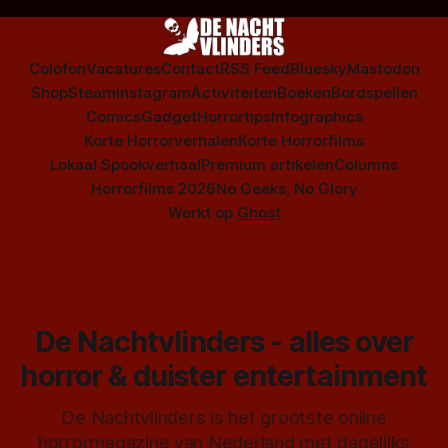
Colofon
Vacatures
Contact
RSS Feed
Bluesky
Mastodon
Shop
Steam
Instagram
Activiteiten
Boeken
Bordspellen
Comics
Gadget
Horrortips
Infographics
Korte Horrorverhalen
Korte Horrorfilms
Lokaal Spookverhaal
Premium artikelen
Columns
Horrorfilms 2026
No Geeks, No Glory
Werkt op
Ghost
De Nachtvlinders - alles over
horror & duister entertainment
De Nachtvlinders is het grootste online
horrormagazine van Nederland met dagelijks