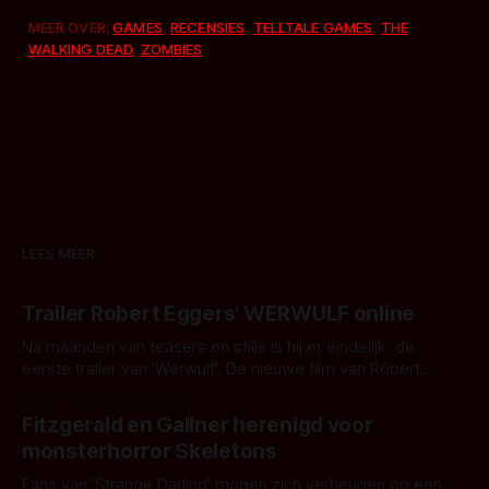
MEER OVER:
GAMES
,
RECENSIES
,
TELLTALE GAMES
,
THE
WALKING DEAD
,
ZOMBIES
LEES MEER
Trailer Robert Eggers' WERWULF online
Na maanden van teasers en stills is hij er eindelijk: de
eerste trailer van 'Werwulf'. De nieuwe film van Robert
Eggers toont - zoals we van hem kennen - een rauwe en
Door Thomas Vanbrabant
kille stijl vol folklore en mythe. Het topic deze keer is (kon
Fitzgerald en Gallner herenigd voor
het het al raden?)... de weerwolf. Kijk je mee?
monsterhorror Skeletons
Fans van 'Strange Darling' mogen zich verheugen op een