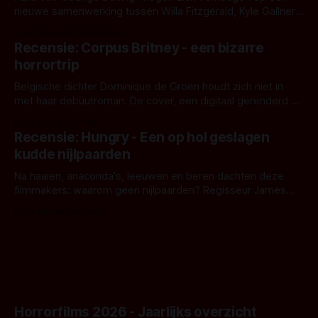
nieuwe samenwerking tussen Willa Fitzgerald, Kyle Gallner
en regisseur J.T. Mollner. Binnenkort zijn ze te zien in
Door Thomas Vanbrabant
'Skeletons', een nieuwe creature feature waarvoor de
Recensie: Corpus Britney - een bizarre
opnames zijn gestart in Australië.
horrortrip
Belgische dichter Dominique de Groen houdt zich niet in
met haar debuutroman. De cover, een digitaal gerenderd en
bizar muterend lichaam tegen een pastelroze- en blauwe
Door Aafke van Pelt
achtergrond, belooft iets kleurrijks maar onheilspellends,
Recensie: Hungry - Een op hol geslagen
iets ongrijpbaars. En dat maakt De Groen met ieder woord
kudde nijlpaarden
waar.
Na haaien, anaconda's, leeuwen en beren dachten deze
filmmakers: waarom geen nijlpaarden? Regisseur James
Nunn doet het gewoon en aan ons om te oordelen of dat
Door Michel van Dam
goed uitpakt met Hungry of niet.
Horrorfilms 2026 - Jaarlijks overzicht