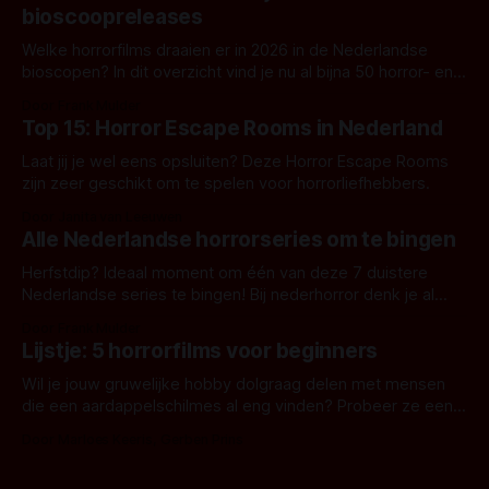
bioscoopreleases
Welke horrorfilms draaien er in 2026 in de Nederlandse
bioscopen? In dit overzicht vind je nu al bijna 50 horror- en
aanverwante films.
Door Frank Mulder
Top 15: Horror Escape Rooms in Nederland
Laat jij je wel eens opsluiten? Deze Horror Escape Rooms
zijn zeer geschikt om te spelen voor horrorliefhebbers.
Door Janita van Leeuwen
Alle Nederlandse horrorseries om te bingen
Herfstdip? Ideaal moment om één van deze 7 duistere
Nederlandse series te bingen! Bij nederhorror denk je al
snel aan horrorfilms, waarschijnlijk specifiek aan De Lift,
Door Frank Mulder
Amsterdamned of The Johnsons. Maar Nederlandse horror
Lijstje: 5 horrorfilms voor beginners
is niet beperkt tot films. Hier een aantal Nederlandse tv-
series uit het duistere of horrorgenre. Als
Wil je jouw gruwelijke hobby dolgraag delen met mensen
die een aardappelschilmes al eng vinden? Probeer ze eens
op te warmen met een instapmodel horrorfilm.
Door Marloes Keeris, Gerben Prins