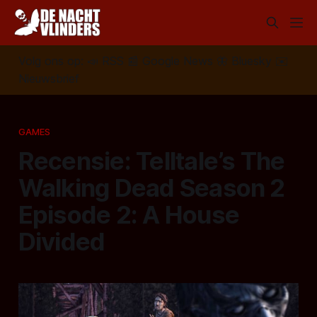
Volg ons op:
📣
RSS
📰
Google News
🦋
Bluesky
✉️
Nieuwsbrief
GAMES
Recensie: Telltale’s The
Walking Dead Season 2
Episode 2: A House
Divided