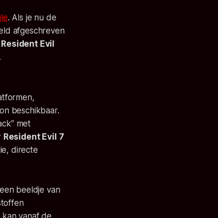
le
. Als je nu de
geld afgeschreven
r
Resident Evil
.
latformen,
ion beschikbaar.
ack” met
r
Resident Evil
7
e, directe
 een beeldje van
stoffen
e kan vanaf de