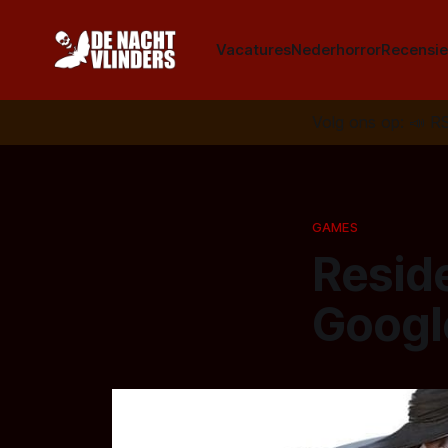
Vacatures
Nederhorror
Recensie
Volg ons op:
📣
R
GAMES
Reside
Googl