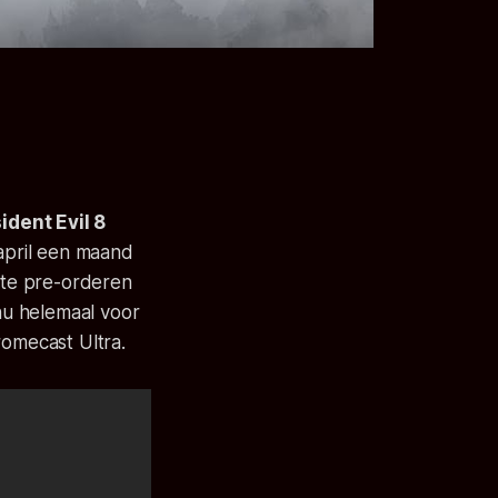
ident Evil 8
f april een maand
 te pre-orderen
 nu helemaal voor
romecast Ultra.