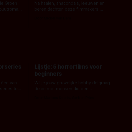
de Groen
Na haaien, anaconda's, leeuwen en
ebuutroman.
beren dachten deze filmmakers:
erd en
waarom geen nijlpaarden? Regisseur
Door Michel van Dam
 een
James Nunn doet het gewoon en aan
grond,
ons om te oordelen of dat goed uitpakt
met Hungry of niet.
aars. En dat
ord waar.
orseries
Lijstje: 5 horrorfilms voor
beginners
 één van
Wil je jouw gruwelijke hobby dolgraag
series te
delen met mensen die een
aardappelschilmes al eng vinden?
Door Marloes Keeris, Gerben Prins
 specifiek
Probeer ze eens op te warmen met een
f The
instapmodel horrorfilm.
orror is
n aantal
duistere of