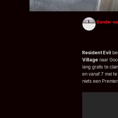
Sander va
23 mrt. 2021
Resident Evil
be
Village
naar Goo
lang gratis te cl
en vanaf 7 mei te
niets een
Premier