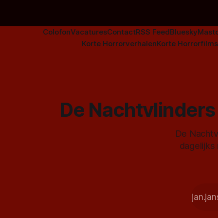
Colofon
Vacatures
Contact
RSS Feed
Bluesky
Mast
Korte Horrorverhalen
Korte Horrorfilms
De Nachtvlinders 
De Nachtvl
dagelijks