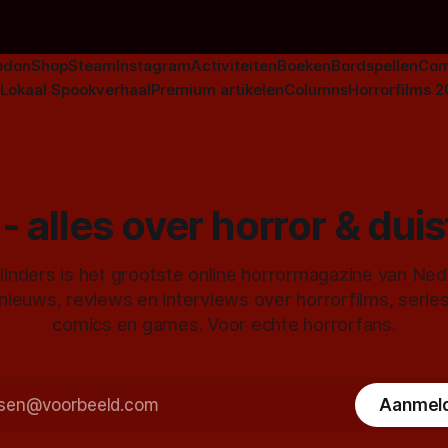
odon
Shop
Steam
Instagram
Activiteiten
Boeken
Bordspellen
Com
Lokaal Spookverhaal
Premium artikelen
Columns
Horrorfilms 
- alles over horror & dui
inders is het grootste online horrormagazine van Ne
 nieuws, reviews en interviews over horrorfilms, serie
comics en games. Voor echte horrorfans.
Aanmel