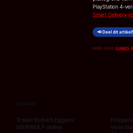
PlayStation 4-ve
Smart Delivery v
📢 Deel dit artikel
MEER OVER:
GAMES
,
LEES MEER
Trailer Robert Eggers'
Fitzgera
WERWULF online
voor mo