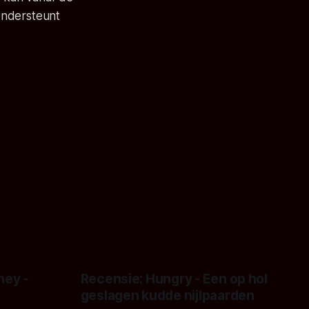
ondersteunt
ney -
Recensie: Hungry - Een op hol
geslagen kudde nijlpaarden