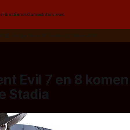
s
Films
Series
Games
Interviews
SS
📰
Google News
🦋
Bluesky
✉️
Nieuwsbrief
nt Evil 7 en 8 komen
e Stadia