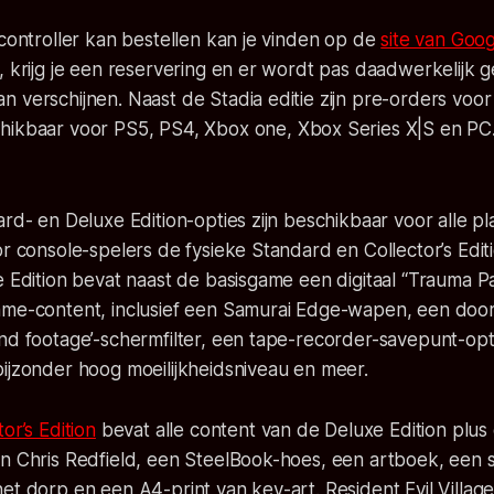
 controller kan bestellen kan je vinden op de
site van Goog
, krijg je een reservering en er wordt pas daadwerkelijk 
 verschijnen. Naast de Stadia editie zijn pre-orders voo
ikbaar voor PS5, PS4, Xbox one, Xbox Series X|S en PC
ard- en Deluxe Edition-opties zijn beschikbaar voor alle p
or console-spelers de fysieke Standard en Collector’s Edit
e Edition bevat naast de basisgame een digitaal “Trauma P
ame-content, inclusief een Samurai Edge-wapen, een doo
nd footage’-schermfilter, een tape-recorder-savepunt-opti
ijzonder hoog moeilijkheidsniveau en meer.
or’s Edition
bevat alle content van de Deluxe Edition plus
an Chris Redfield, een SteelBook-hoes, een artboek, een 
et dorp en een A4-print van key-art. Resident Evil Villag