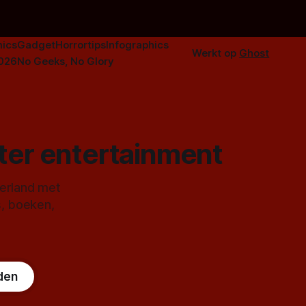
ics
Gadget
Horrortips
Infographics
Werkt op
Ghost
2026
No Geeks, No Glory
ster entertainment
derland met
s, boeken,
den