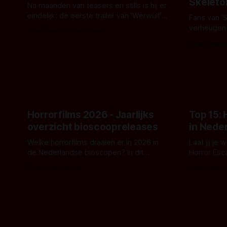
Skeleto
Na maanden van teasers en stills is hij er
eindelijk: de eerste trailer van 'Werwulf'.
Fans van '
De nieuwe film van Robert Eggers toont
verheugen
Door Thomas Vanbrabant
- zoals we van hem kennen - een rauwe
samenwerki
Door Thoma
en kille stijl vol folklore en mythe. Het
Kyle Gallne
topic deze keer is (kon het het al
Binnenkort 
raden?)... de weerwolf. Kijk je mee?
een nieuwe
de opnames 
Horrorfilms 2026 - Jaarlijks
Top 15:
overzicht bioscoopreleases
in Nede
Welke horrorfilms draaien er in 2026 in
Laat jij je
de Nederlandse bioscopen? In dit
Horror Esc
overzicht vind je nu al bijna 50 horror- en
om te spel
Door Frank Mulder
Door Janita
aanverwante films.