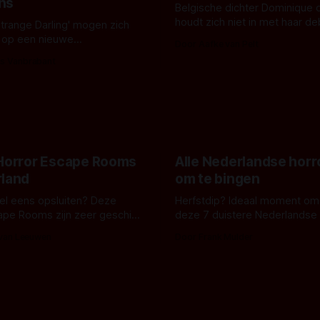
ns
Belgische dichter Dominique 
houdt zich niet in met haar d
Strange Darling' mogen zich
De cover, een digitaal gerend
 op een nieuwe
Door Aafke van Pelt
bizar muterend lichaam tegen
ng tussen Willa Fitzgerald,
s Vanbrabant
pastelroze- en blauwe achter
r en regisseur J.T. Mollner.
belooft iets kleurrijks maar
zijn ze te zien in 'Skeletons',
onheilspellends, iets ongrijpb
 creature feature waarvoor
maakt De Groen met ieder wo
zijn gestart in Australië.
 Horror Escape Rooms
Alle Nederlandse horr
rland
om te bingen
 wel eens opsluiten? Deze
Herfstdip? Ideaal moment om
ape Rooms zijn zeer geschikt
deze 7 duistere Nederlandse 
en voor horrorliefhebbers.
bingen! Bij nederhorror denk je al snel
 van Leeuwen
Door Frank Mulder
aan horrorfilms, waarschijnlijk
aan De Lift, Amsterdamned o
Johnsons. Maar Nederlandse h
niet beperkt tot films. Hier ee
Nederlandse tv-series uit het 
horrorgenre. Als