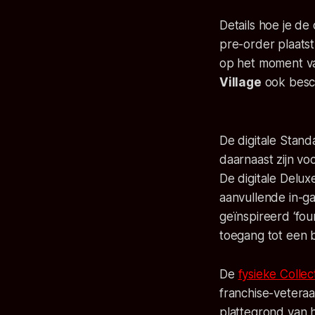
Details hoe je de
pre-order plaatst
op het moment van
Village
ook besch
De digitale Stand
daarnaast zijn vo
De digitale Delux
aanvullende in-g
geïnspireerd ‘fou
toegang tot een b
De
fysieke Collect
franchise-vetera
plattegrond van h