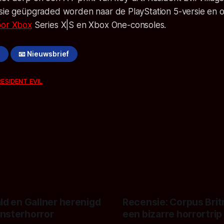
rsie geüpgraded worden naar de PlayStation 5-versie en 
oor Xbox
Series X|S en Xbox One-consoles.
!
📧 Nieuwsbrief
RESIDENT EVIL
ld en Gallner herenigd
Recensie: Corpus Brit
nsterhorror
een bizarre horrortrip