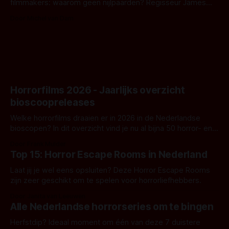
filmmakers: waarom geen nijlpaarden? Regisseur James
Nunn doet het gewoon en aan ons om te oordelen of dat
Door Michel van Dam
goed uitpakt met Hungry of niet.
Horrorfilms 2026 - Jaarlijks overzicht
bioscoopreleases
Welke horrorfilms draaien er in 2026 in de Nederlandse
bioscopen? In dit overzicht vind je nu al bijna 50 horror- en
aanverwante films.
Door Frank Mulder
Top 15: Horror Escape Rooms in Nederland
Laat jij je wel eens opsluiten? Deze Horror Escape Rooms
zijn zeer geschikt om te spelen voor horrorliefhebbers.
Door Janita van Leeuwen
Alle Nederlandse horrorseries om te bingen
Herfstdip? Ideaal moment om één van deze 7 duistere