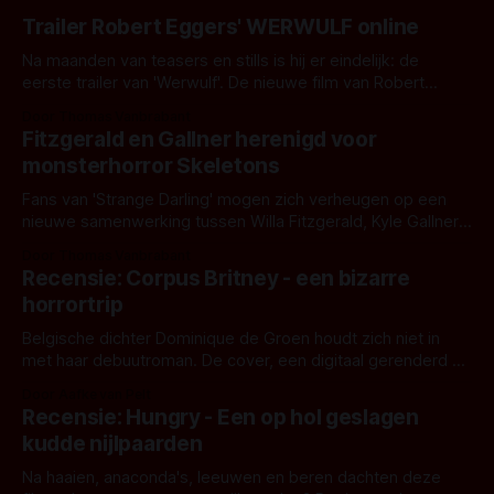
Trailer Robert Eggers' WERWULF online
Na maanden van teasers en stills is hij er eindelijk: de
eerste trailer van 'Werwulf'. De nieuwe film van Robert
Eggers toont - zoals we van hem kennen - een rauwe en
Door Thomas Vanbrabant
kille stijl vol folklore en mythe. Het topic deze keer is (kon
Fitzgerald en Gallner herenigd voor
het het al raden?)... de weerwolf. Kijk je mee?
monsterhorror Skeletons
Fans van 'Strange Darling' mogen zich verheugen op een
nieuwe samenwerking tussen Willa Fitzgerald, Kyle Gallner
en regisseur J.T. Mollner. Binnenkort zijn ze te zien in
Door Thomas Vanbrabant
'Skeletons', een nieuwe creature feature waarvoor de
Recensie: Corpus Britney - een bizarre
opnames zijn gestart in Australië.
horrortrip
Belgische dichter Dominique de Groen houdt zich niet in
met haar debuutroman. De cover, een digitaal gerenderd en
bizar muterend lichaam tegen een pastelroze- en blauwe
Door Aafke van Pelt
achtergrond, belooft iets kleurrijks maar onheilspellends,
Recensie: Hungry - Een op hol geslagen
iets ongrijpbaars. En dat maakt De Groen met ieder woord
kudde nijlpaarden
waar.
Na haaien, anaconda's, leeuwen en beren dachten deze