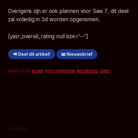
Overigens zijn er ook plannen voor
Saw 7
, dit deel
zal volledig in 3d worden opgenomen.
[yasr_overall_rating null size="--"]
📢 Deel dit artikel!
📧 Nieuwsbrief
MEER OVER:
FILMS
,
PSYCHOPATEN
,
RECENSIES
,
SAW
LEES MEER