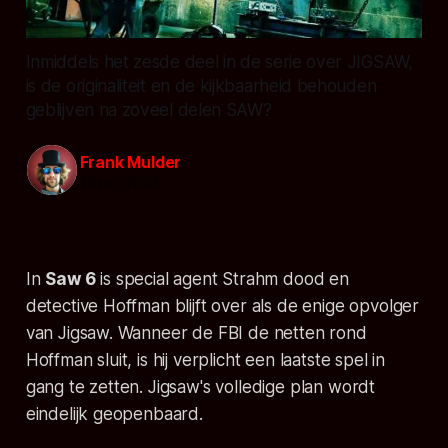
Inmiddels het zesde deel in de serie over JIGSAW,
is de originaliteit en de kijkbaarheid behouden
geblijven na zoveel delen SAW?
Frank Mulder
19 jan. 2010
In
Saw 6
is special agent Strahm dood en
detective Hoffman blijft over als de enige opvolger
van Jigsaw. Wanneer de FBI de netten rond
Hoffman sluit, is hij verplicht een laatste spel in
gang te zetten. Jigsaw's volledige plan wordt
eindelijk geopenbaard.