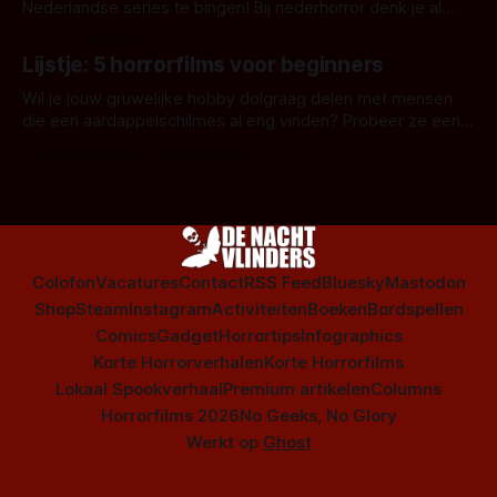
Nederlandse series te bingen! Bij nederhorror denk je al
snel aan horrorfilms, waarschijnlijk specifiek aan De Lift,
Door Frank Mulder
Amsterdamned of The Johnsons. Maar Nederlandse horror
Lijstje: 5 horrorfilms voor beginners
is niet beperkt tot films. Hier een aantal Nederlandse tv-
series uit het duistere of horrorgenre. Als
Wil je jouw gruwelijke hobby dolgraag delen met mensen
die een aardappelschilmes al eng vinden? Probeer ze eens
op te warmen met een instapmodel horrorfilm.
Door Marloes Keeris, Gerben Prins
Colofon
Vacatures
Contact
RSS Feed
Bluesky
Mastodon
Shop
Steam
Instagram
Activiteiten
Boeken
Bordspellen
Comics
Gadget
Horrortips
Infographics
Korte Horrorverhalen
Korte Horrorfilms
Lokaal Spookverhaal
Premium artikelen
Columns
Horrorfilms 2026
No Geeks, No Glory
Werkt op
Ghost