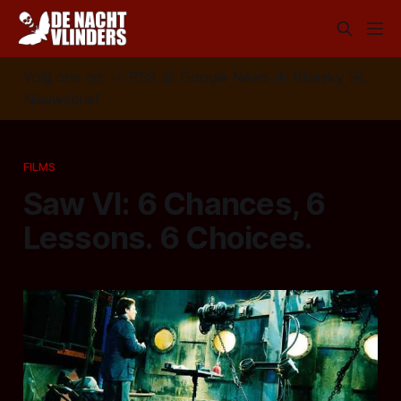
Volg ons op:
📣
RSS
📰
Google News
🦋
Bluesky
✉️
Nieuwsbrief
FILMS
Saw VI: 6 Chances, 6
Lessons. 6 Choices.