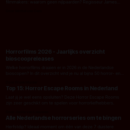
filmmakers: waarom geen nijlpaarden? Regisseur James
Nunn doet het gewoon en aan ons om te oordelen of dat
Door Michel van Dam
goed uitpakt met Hungry of niet.
Horrorfilms 2026 - Jaarlijks overzicht
bioscoopreleases
Welke horrorfilms draaien er in 2026 in de Nederlandse
bioscopen? In dit overzicht vind je nu al bijna 50 horror- en
aanverwante films.
Door Frank Mulder
Top 15: Horror Escape Rooms in Nederland
Laat jij je wel eens opsluiten? Deze Horror Escape Rooms
zijn zeer geschikt om te spelen voor horrorliefhebbers.
Door Janita van Leeuwen
Alle Nederlandse horrorseries om te bingen
Herfstdip? Ideaal moment om één van deze 7 duistere