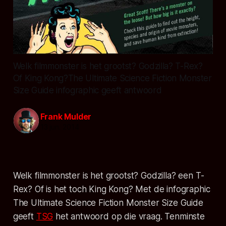
Welk filmmonster is het grootst? Godzilla? T-Rex?
Of King Kong?The Ultimate Science Fiction Monster
Size Guide infographic geeft antwoord
Frank Mulder
13 jun. 2014
Welk filmmonster is het grootst? Godzilla? een T-
Rex? Of is het toch King Kong? Met de infographic
The Ultimate Science Fiction Monster Size Guide
geeft
TSG
het antwoord op die vraag. Tenminste