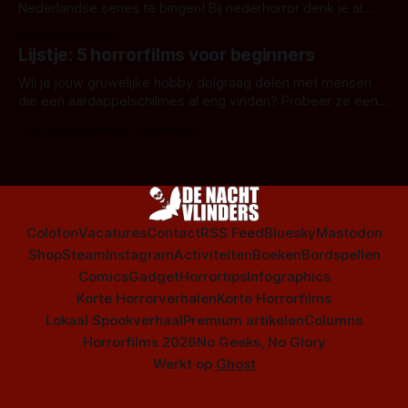
Nederlandse series te bingen! Bij nederhorror denk je al
snel aan horrorfilms, waarschijnlijk specifiek aan De Lift,
Door Frank Mulder
Amsterdamned of The Johnsons. Maar Nederlandse horror
Lijstje: 5 horrorfilms voor beginners
is niet beperkt tot films. Hier een aantal Nederlandse tv-
series uit het duistere of horrorgenre. Als
Wil je jouw gruwelijke hobby dolgraag delen met mensen
die een aardappelschilmes al eng vinden? Probeer ze eens
op te warmen met een instapmodel horrorfilm.
Door Marloes Keeris, Gerben Prins
Colofon
Vacatures
Contact
RSS Feed
Bluesky
Mastodon
Shop
Steam
Instagram
Activiteiten
Boeken
Bordspellen
Comics
Gadget
Horrortips
Infographics
Korte Horrorverhalen
Korte Horrorfilms
Lokaal Spookverhaal
Premium artikelen
Columns
Horrorfilms 2026
No Geeks, No Glory
Werkt op
Ghost