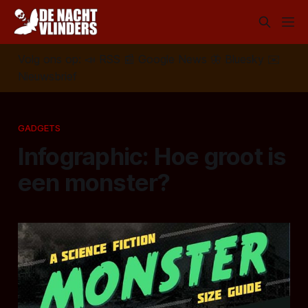
Volg ons op:
📣
RSS
📰
Google News
🦋
Bluesky
✉️
Nieuwsbrief
GADGETS
Infographic: Hoe groot is
een monster?