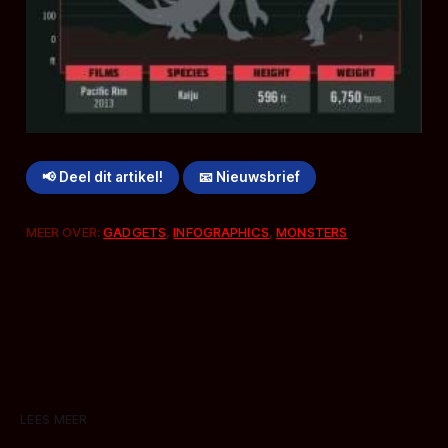
📢 Deel dit artikel!
📧 Nieuwsbrief
MEER OVER:
GADGETS
,
INFOGRAPHICS
,
MONSTERS
LEES MEER