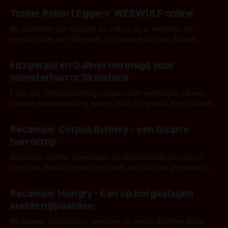
Trailer Robert Eggers' WERWULF online
Na maanden van teasers en stills is hij er eindelijk: de
eerste trailer van 'Werwulf'. De nieuwe film van Robert
Eggers toont - zoals we van hem kennen - een rauwe en
Door Thomas Vanbrabant
kille stijl vol folklore en mythe. Het topic deze keer is (kon
Fitzgerald en Gallner herenigd voor
het het al raden?)... de weerwolf. Kijk je mee?
monsterhorror Skeletons
Fans van 'Strange Darling' mogen zich verheugen op een
nieuwe samenwerking tussen Willa Fitzgerald, Kyle Gallner
en regisseur J.T. Mollner. Binnenkort zijn ze te zien in
Door Thomas Vanbrabant
'Skeletons', een nieuwe creature feature waarvoor de
Recensie: Corpus Britney - een bizarre
opnames zijn gestart in Australië.
horrortrip
Belgische dichter Dominique de Groen houdt zich niet in
met haar debuutroman. De cover, een digitaal gerenderd en
bizar muterend lichaam tegen een pastelroze- en blauwe
Door Aafke van Pelt
achtergrond, belooft iets kleurrijks maar onheilspellends,
Recensie: Hungry - Een op hol geslagen
iets ongrijpbaars. En dat maakt De Groen met ieder woord
kudde nijlpaarden
waar.
Na haaien, anaconda's, leeuwen en beren dachten deze