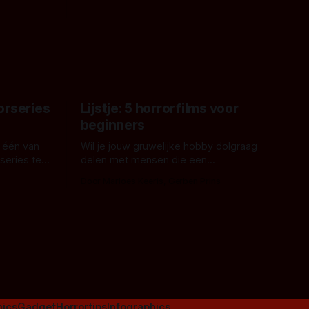
 een
James Nunn doet het gewoon en aan
grond,
ons om te oordelen of dat goed uitpakt
met Hungry of niet.
aars. En dat
ord waar.
orseries
Lijstje: 5 horrorfilms voor
beginners
 één van
Wil je jouw gruwelijke hobby dolgraag
series te
delen met mensen die een
aardappelschilmes al eng vinden?
Door Marloes Keeris, Gerben Prins
 specifiek
Probeer ze eens op te warmen met een
f The
instapmodel horrorfilm.
orror is
n aantal
duistere of
ics
Gadget
Horrortips
Infographics