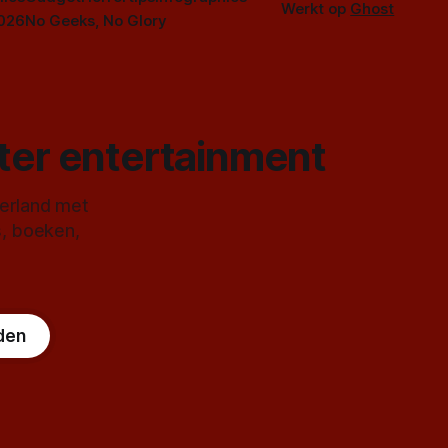
Werkt op
Ghost
2026
No Geeks, No Glory
ster entertainment
derland met
s, boeken,
den