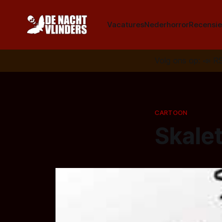
Vacatures
Nederhorror
Recensie
Volg ons op:
📣
R
CARTOON
Skale