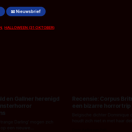
!
📧 Nieuwsbrief
N
,
HALLOWEEN (31 OKTOBER)
ld en Gallner herenigd
Recensie: Corpus Brit
nsterhorror
een bizarre horrortrip
ns
Belgische dichter Dominique 
houdt zich niet in met haar d
Strange Darling' mogen zich
De cover, een digitaal gerend
 op een nieuwe
Door Aafke van Pelt