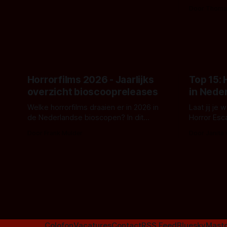
- zoals we van hem kennen - een rauwe
samenwerki
Door Thoma
en kille stijl vol folklore en mythe. Het
Kyle Gallne
topic deze keer is (kon het het al
Binnenkort 
raden?)... de weerwolf. Kijk je mee?
een nieuwe
de opnames 
Horrorfilms 2026 - Jaarlijks
Top 15:
overzicht bioscoopreleases
in Nede
Welke horrorfilms draaien er in 2026 in
Laat jij je
de Nederlandse bioscopen? In dit
Horror Esc
overzicht vind je nu al bijna 50 horror- en
om te spel
Door Frank Mulder
Door Janita
aanverwante films.
Colofon
Vacatures
Contact
RSS Feed
Bluesky
Mast