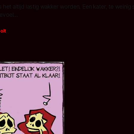
s het altijd lastig wakker worden. Een kater, te weinig
evoel...
olt