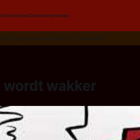
s
Films
Series
Games
Interviews
SS
📰
Google News
🦋
Bluesky
✉️
Nieuwsbrief
t wordt wakker