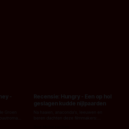
ney -
Recensie: Hungry - Een op hol
geslagen kudde nijlpaarden
de Groen
Na haaien, anaconda's, leeuwen en
ebuutroman.
beren dachten deze filmmakers:
erd en
waarom geen nijlpaarden? Regisseur
Door Michel van Dam