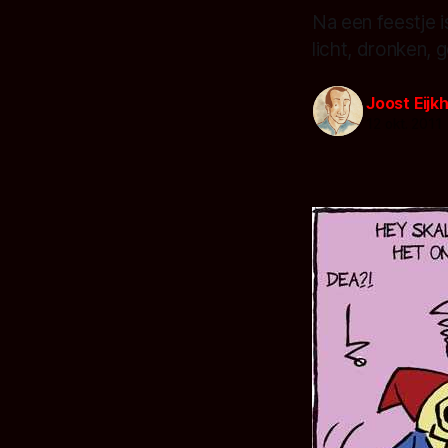
Na een feestje i
licht, dronken, g
Joost Eijkh
12 okt. 2011