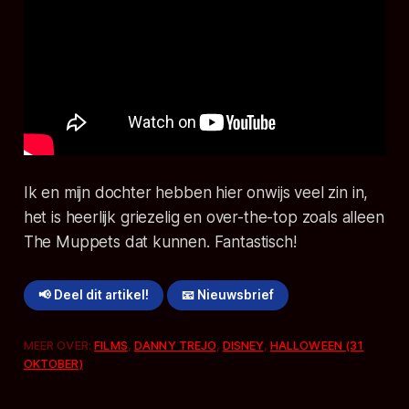
Ik en mijn dochter hebben hier onwijs veel zin in,
het is heerlijk griezelig en over-the-top zoals alleen
The Muppets
dat kunnen. Fantastisch!
📢 Deel dit artikel!
📧 Nieuwsbrief
MEER OVER:
FILMS
,
DANNY TREJO
,
DISNEY
,
HALLOWEEN (31
OKTOBER)