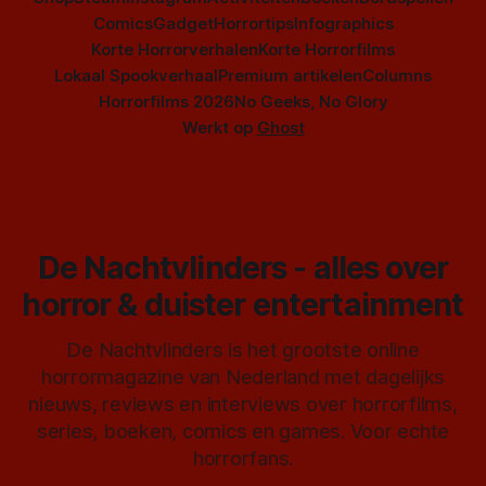
Comics
Gadget
Horrortips
Infographics
Korte Horrorverhalen
Korte Horrorfilms
Lokaal Spookverhaal
Premium artikelen
Columns
Horrorfilms 2026
No Geeks, No Glory
Werkt op
Ghost
De Nachtvlinders - alles over
horror & duister entertainment
De Nachtvlinders is het grootste online
horrormagazine van Nederland met dagelijks
nieuws, reviews en interviews over horrorfilms,
series, boeken, comics en games. Voor echte
horrorfans.