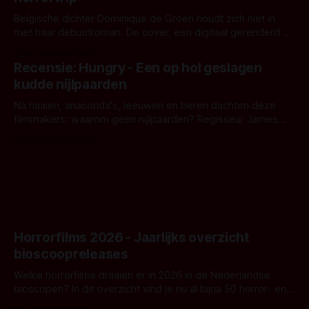
Belgische dichter Dominique de Groen houdt zich niet in
met haar debuutroman. De cover, een digitaal gerenderd en
bizar muterend lichaam tegen een pastelroze- en blauwe
Door Aafke van Pelt
achtergrond, belooft iets kleurrijks maar onheilspellends,
Recensie: Hungry - Een op hol geslagen
iets ongrijpbaars. En dat maakt De Groen met ieder woord
kudde nijlpaarden
waar.
Na haaien, anaconda's, leeuwen en beren dachten deze
filmmakers: waarom geen nijlpaarden? Regisseur James
Nunn doet het gewoon en aan ons om te oordelen of dat
Door Michel van Dam
goed uitpakt met Hungry of niet.
Horrorfilms 2026 - Jaarlijks overzicht
bioscoopreleases
Welke horrorfilms draaien er in 2026 in de Nederlandse
bioscopen? In dit overzicht vind je nu al bijna 50 horror- en
aanverwante films.