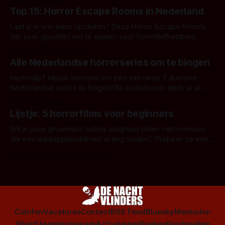
Door Frank Mulder
Top 15: Horror Escape Rooms in Nederland
Laat jij je wel eens opsluiten? Deze Horror Escape Rooms
zijn zeer geschikt om te spelen voor horrorliefhebbers.
Door Janita van Leeuwen
Alle Nederlandse horrorseries om te bingen
Herfstdip? Ideaal moment om één van deze 7 duistere
Nederlandse series te bingen! Bij nederhorror denk je al
snel aan horrorfilms, waarschijnlijk specifiek aan De Lift,
Door Frank Mulder
Amsterdamned of The Johnsons. Maar Nederlandse horror
Lijstje: 5 horrorfilms voor beginners
is niet beperkt tot films. Hier een aantal Nederlandse tv-
series uit het duistere of horrorgenre. Als
Wil je jouw gruwelijke hobby dolgraag delen met mensen
die een aardappelschilmes al eng vinden? Probeer ze eens
op te warmen met een instapmodel horrorfilm.
Door Marloes Keeris, Gerben Prins
Colofon
Vacatures
Contact
RSS Feed
Bluesky
Mastodon
Shop
Steam
Instagram
Activiteiten
Boeken
Bordspellen