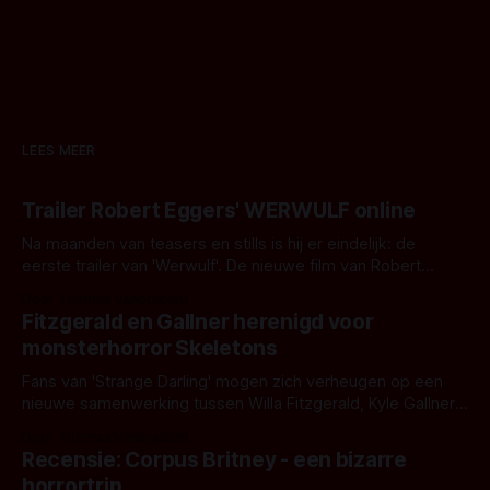
LEES MEER
Trailer Robert Eggers' WERWULF online
Na maanden van teasers en stills is hij er eindelijk: de
eerste trailer van 'Werwulf'. De nieuwe film van Robert
Eggers toont - zoals we van hem kennen - een rauwe en
Door Thomas Vanbrabant
kille stijl vol folklore en mythe. Het topic deze keer is (kon
Fitzgerald en Gallner herenigd voor
het het al raden?)... de weerwolf. Kijk je mee?
monsterhorror Skeletons
Fans van 'Strange Darling' mogen zich verheugen op een
nieuwe samenwerking tussen Willa Fitzgerald, Kyle Gallner
en regisseur J.T. Mollner. Binnenkort zijn ze te zien in
Door Thomas Vanbrabant
'Skeletons', een nieuwe creature feature waarvoor de
Recensie: Corpus Britney - een bizarre
opnames zijn gestart in Australië.
horrortrip