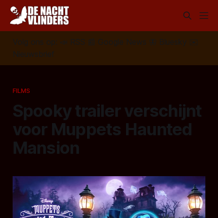
Volg ons op:
📣
RSS
📰
Google News
🦋
Bluesky
✉️
Nieuwsbrief
FILMS
Spooky trailer verschijnt
voor Muppets Haunted
Mansion