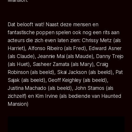
Mansion
.
Dat belooft wat! Naast deze mensen en
fantastische poppen spelen ook nog een rits aan
acteurs die zich even laten zien:
Chrissy Metz
(als
Harriet),
Alfonso Ribeiro
(als Fred),
Edward Asner
(als Claude),
Jeannie Mai
(als Maude),
Danny Trejo
(als Huet),
Sasheer Zamata
(als Mary),
Craig
Robinson
(als beeld),
Skai Jackson
(als beeld),
Pat
Sajak
(als beeld),
Geoff Keighley
(als beeld),
Justina Machado
(als beeld),
John Stamos
(als
zichzelf) en
Kim Irvine
(als bediende van Haunted
Mansion)