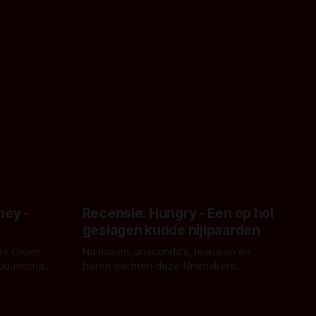
ney -
Recensie: Hungry - Een op hol
geslagen kudde nijlpaarden
de Groen
Na haaien, anaconda's, leeuwen en
ebuutroman.
beren dachten deze filmmakers:
erd en
waarom geen nijlpaarden? Regisseur
Door Michel van Dam
 een
James Nunn doet het gewoon en aan
grond,
ons om te oordelen of dat goed uitpakt