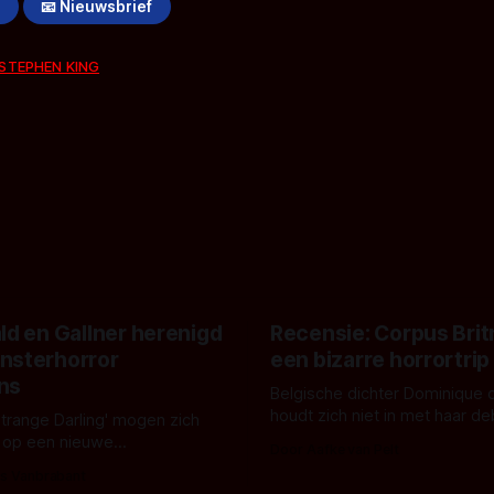
!
📧 Nieuwsbrief
STEPHEN KING
ld en Gallner herenigd
Recensie: Corpus Brit
nsterhorror
een bizarre horrortrip
ns
Belgische dichter Dominique 
houdt zich niet in met haar d
Strange Darling' mogen zich
De cover, een digitaal gerend
 op een nieuwe
Door Aafke van Pelt
bizar muterend lichaam tegen
ng tussen Willa Fitzgerald,
s Vanbrabant
pastelroze- en blauwe achter
r en regisseur J.T. Mollner.