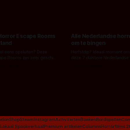
belooft iets kleurrijks maar
zijn ze te zien in 'Skeletons',
onheilspellends, iets ongrijpb
 creature feature waarvoor
maakt De Groen met ieder wo
zijn gestart in Australië.
 Horror Escape Rooms
Alle Nederlandse horr
rland
om te bingen
 wel eens opsluiten? Deze
Herfstdip? Ideaal moment om
ape Rooms zijn zeer geschikt
deze 7 duistere Nederlandse 
en voor horrorliefhebbers.
bingen! Bij nederhorror denk je al snel
 van Leeuwen
Door Frank Mulder
aan horrorfilms, waarschijnlijk
aan De Lift, Amsterdamned o
Johnsons. Maar Nederlandse h
niet beperkt tot films. Hier ee
Nederlandse tv-series uit het 
horrorgenre. Als
odon
Shop
Steam
Instagram
Activiteiten
Boeken
Bordspellen
Com
Lokaal Spookverhaal
Premium artikelen
Columns
Horrorfilms 