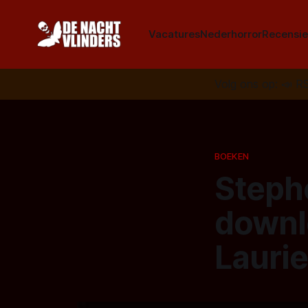
Vacatures
Nederhorror
Recensie
Volg ons op:
📣
R
BOEKEN
Stephe
downl
Laurie