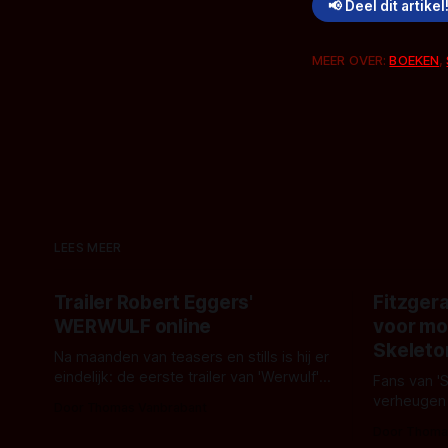
📢 Deel dit artikel
MEER OVER:
BOEKEN
,
LEES MEER
Trailer Robert Eggers'
Fitzgera
WERWULF online
voor mo
Skeleto
Na maanden van teasers en stills is hij er
eindelijk: de eerste trailer van 'Werwulf'.
Fans van '
De nieuwe film van Robert Eggers toont
verheugen
Door Thomas Vanbrabant
- zoals we van hem kennen - een rauwe
samenwerki
Door Thoma
en kille stijl vol folklore en mythe. Het
Kyle Gallne