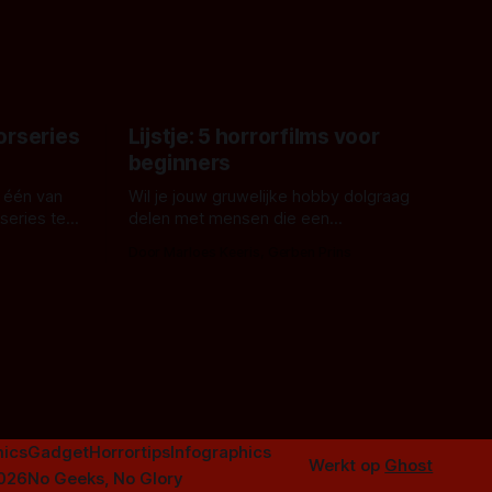
met Hungry of niet.
aars. En dat
ord waar.
orseries
Lijstje: 5 horrorfilms voor
beginners
 één van
Wil je jouw gruwelijke hobby dolgraag
series te
delen met mensen die een
aardappelschilmes al eng vinden?
Door Marloes Keeris, Gerben Prins
 specifiek
Probeer ze eens op te warmen met een
f The
instapmodel horrorfilm.
orror is
n aantal
duistere of
ics
Gadget
Horrortips
Infographics
Werkt op
Ghost
2026
No Geeks, No Glory