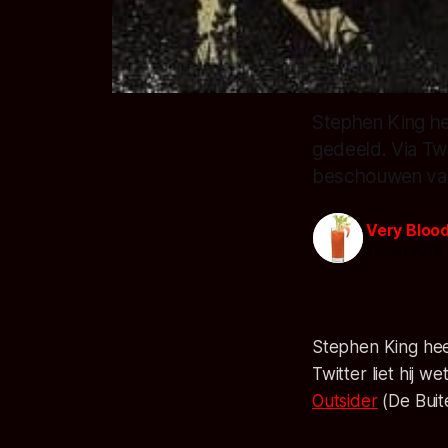
Stephen King hee
gedeeld. Via Twi
beschouwen van 
Very Bloo
17 mei 2018
Stephen King heef
Twitter liet hij
Outsider
(De Buit