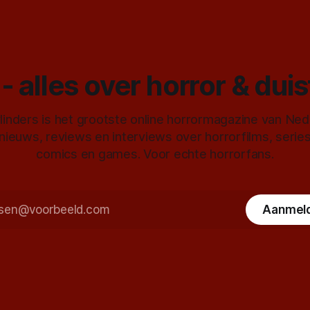
- alles over horror & dui
inders is het grootste online horrormagazine van Ne
 nieuws, reviews en interviews over horrorfilms, serie
comics en games. Voor echte horrorfans.
Aanmel