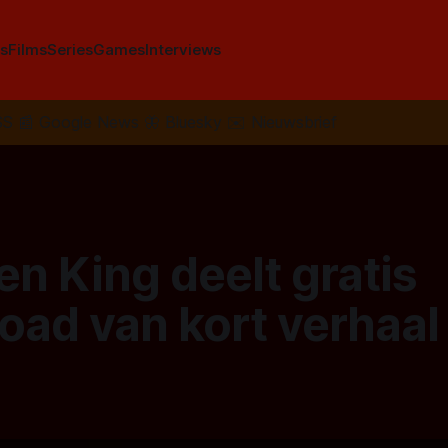
s
Films
Series
Games
Interviews
SS
📰
Google News
🦋
Bluesky
✉️
Nieuwsbrief
n King deelt gratis
oad van kort verhaal