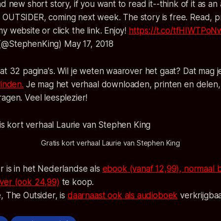
d new short story, if you want to read it--think of it as an
 OUTSIDER, coming next week. The story is free. Read, pr
y website or click the link. Enjoy!
https://t.co/tfHIWTPoN
(@StephenKing) May 17, 2018
at 32 pagina's. Wil je weten waarover het gaat? Dat mag j
vinden.
Je mag het verhaal downloaden, printen en delen,
agen. Veel leesplezier!
Gratis kort verhaal Laurie van Stephen King
 is in het Nederlandse als
ebook (vanaf 12,99), normaal 
ver (ook 24,99)
te koop.
, The Outsider, is
daarnaast ook als audioboek
verkrijgbaa