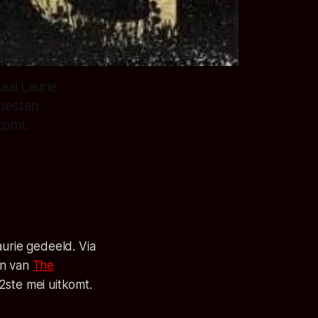
aal Laurie
moesten
komt.
aurie gedeeld. Via
en van
The
2ste mei uitkomt.