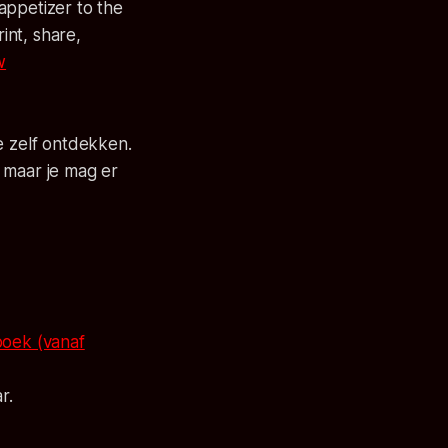
 appetizer to the
int, share,
w
e zelf ontdekken.
 maar je mag er
boek (vanaf
r.