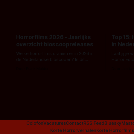
topic deze keer is (kon het het al
Binnenkort 
raden?)... de weerwolf. Kijk je mee?
een nieuwe
de opnames 
Horrorfilms 2026 - Jaarlijks
Top 15:
overzicht bioscoopreleases
in Nede
Welke horrorfilms draaien er in 2026 in
Laat jij je
de Nederlandse bioscopen? In dit
Horror Esc
overzicht vind je nu al bijna 50 horror- en
om te spel
Door Frank Mulder
Door Janita
aanverwante films.
Colofon
Vacatures
Contact
RSS Feed
Bluesky
Mast
Korte Horrorverhalen
Korte Horrorfilms