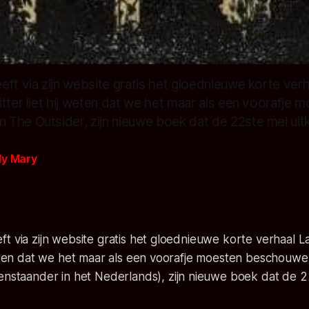
ft via zijn website gratis het gloednieuwe korte verh
tter liet hij weten dat we het maar als een voorafje 
The Outsider, zijn nieuwe boek dat de 22ste mei uit
dy Mary
t via zijn website gratis het gloednieuwe korte verhaal L
 weten dat we het maar als een voorafje moesten beschouw
enstaander in het Nederlands), zijn nieuwe boek dat de 2