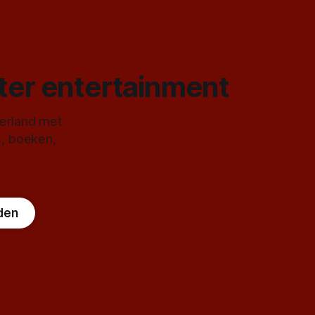
ster entertainment
derland met
s, boeken,
den