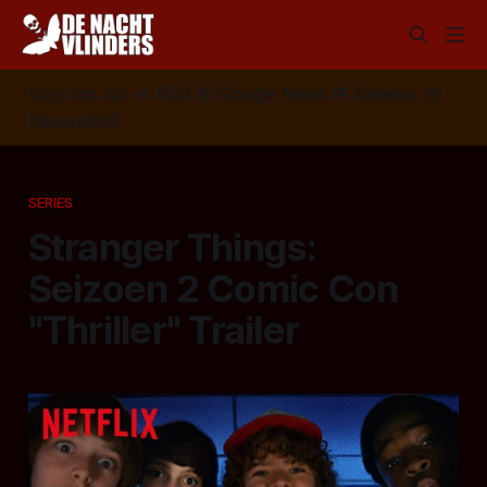
Volg ons op:
📣
RSS
📰
Google News
🦋
Bluesky
✉️
Nieuwsbrief
SERIES
Stranger Things:
Seizoen 2 Comic Con
"Thriller" Trailer