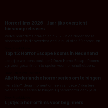
Horrorfilms 2026 - Jaarlijks overzicht
bioscoopreleases
Welke horrorfilms draaien er in 2026 in de Nederlandse
bioscopen? In dit overzicht vind je nu al bijna 50 horror- en
aanverwante films.
Door Frank Mulder
Top 15: Horror Escape Rooms in Nederland
Laat jij je wel eens opsluiten? Deze Horror Escape Rooms
zijn zeer geschikt om te spelen voor horrorliefhebbers.
Door Janita van Leeuwen
Alle Nederlandse horrorseries om te bingen
Herfstdip? Ideaal moment om één van deze 7 duistere
Nederlandse series te bingen! Bij nederhorror denk je al
snel aan horrorfilms, waarschijnlijk specifiek aan De Lift,
Door Frank Mulder
Amsterdamned of The Johnsons. Maar Nederlandse horror
Lijstje: 5 horrorfilms voor beginners
is niet beperkt tot films. Hier een aantal Nederlandse tv-