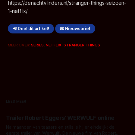
https://denachtvlinders.nl/stranger-things-seizoen-
1-netflix/
📢 Deel dit artikel!
📧 Nieuwsbrief
MEER OVER:
SERIES
,
NETFLIX
,
STRANGER THINGS
LEES MEER
Trailer Robert Eggers' WERWULF online
Na maanden van teasers en stills is hij er eindelijk: de
eerste trailer van 'Werwulf'. De nieuwe film van Robert