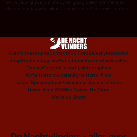
series uit het duistere of horrorgenre. Als
Wil je jouw gruwelijke hobby dolgraag delen met mensen
die een aardappelschilmes al eng vinden? Probeer ze eens
op te warmen met een instapmodel horrorfilm.
Door Marloes Keeris, Gerben Prins
Colofon
Vacatures
Contact
RSS Feed
Bluesky
Mastodon
Shop
Steam
Instagram
Activiteiten
Boeken
Bordspellen
Comics
Gadget
Horrortips
Infographics
Korte Horrorverhalen
Korte Horrorfilms
Lokaal Spookverhaal
Premium artikelen
Columns
Horrorfilms 2026
No Geeks, No Glory
Werkt op
Ghost
De Nachtvlinders - alles over