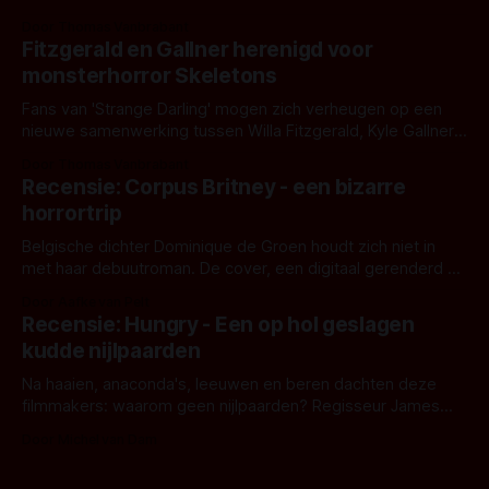
Eggers toont - zoals we van hem kennen - een rauwe en
Door Thomas Vanbrabant
kille stijl vol folklore en mythe. Het topic deze keer is (kon
Fitzgerald en Gallner herenigd voor
het het al raden?)... de weerwolf. Kijk je mee?
monsterhorror Skeletons
Fans van 'Strange Darling' mogen zich verheugen op een
nieuwe samenwerking tussen Willa Fitzgerald, Kyle Gallner
en regisseur J.T. Mollner. Binnenkort zijn ze te zien in
Door Thomas Vanbrabant
'Skeletons', een nieuwe creature feature waarvoor de
Recensie: Corpus Britney - een bizarre
opnames zijn gestart in Australië.
horrortrip
Belgische dichter Dominique de Groen houdt zich niet in
met haar debuutroman. De cover, een digitaal gerenderd en
bizar muterend lichaam tegen een pastelroze- en blauwe
Door Aafke van Pelt
achtergrond, belooft iets kleurrijks maar onheilspellends,
Recensie: Hungry - Een op hol geslagen
iets ongrijpbaars. En dat maakt De Groen met ieder woord
kudde nijlpaarden
waar.
Na haaien, anaconda's, leeuwen en beren dachten deze
filmmakers: waarom geen nijlpaarden? Regisseur James
Nunn doet het gewoon en aan ons om te oordelen of dat
Door Michel van Dam
goed uitpakt met Hungry of niet.