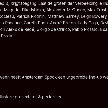
ed is, krijgt toegang. Laat de groten der verbeelding je in
ne Magritte, Eiko Ishioka, Alexander McQueen, Max Ernst,
Cocteau, Patricia Piccinini, Matthew Barney, Leigh Bower
co Rabanne, Gareth Pugh, André Breton, Lady Gaga, Dav
on Alexis de Redé, Giorgio de Chirico, Pablo Picasso, Elsa 
 Prada.
oween heeft Amsterdam Spook een uitgebreide line-up w
illustere presentator & performer