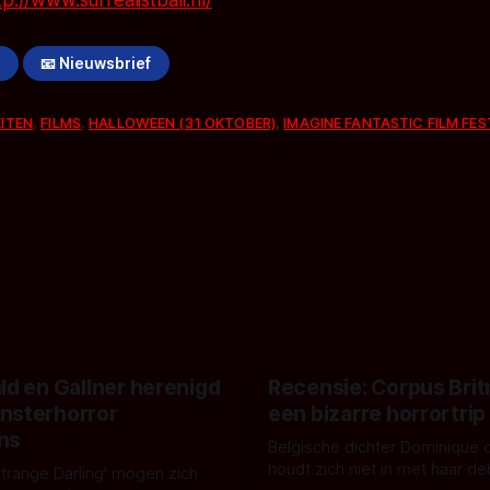
tp://www.surrealistball.nl/
!
📧 Nieuwsbrief
EITEN
,
FILMS
,
HALLOWEEN (31 OKTOBER)
,
IMAGINE FANTASTIC FILM FES
ld en Gallner herenigd
Recensie: Corpus Brit
nsterhorror
een bizarre horrortrip
ns
Belgische dichter Dominique 
houdt zich niet in met haar d
Strange Darling' mogen zich