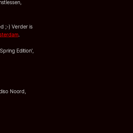
nstlessen,
ed ;-) Verder is
msterdam
.
pring Edition',
adiso Noord,