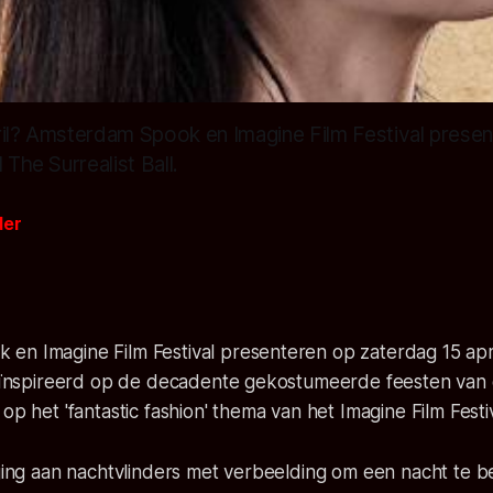
ril? Amsterdam Spook en Imagine Film Festival prese
 The Surrealist Ball.
der
en Imagine Film Festival presenteren op zaterdag 15 apri
 geïnspireerd op de decadente gekostumeerde feesten van 
op het 'fantastic fashion' thema van het Imagine Film Festiv
iging aan nachtvlinders met verbeelding om een nacht te b