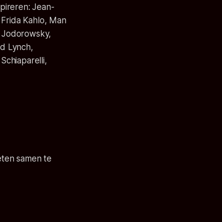
spireren: Jean-
 Frida Kahlo, Man
y, Jodorowsky,
id Lynch,
Schiaparelli,
eten samen te