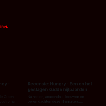
TIVAL
ney -
Recensie: Hungry - Een op hol
geslagen kudde nijlpaarden
de Groen
Na haaien, anaconda's, leeuwen en
ebuutroman.
beren dachten deze filmmakers: