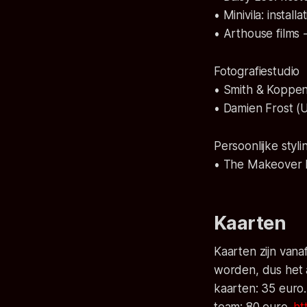
• Minivila: instal
• Arthouse films
Fotografiestudio
• Smith & Koppe
• Damien Frost (
Persoonlijke styli
• The Makeover 
Kaarten
Kaarten zijn vana
worden, dus het aa
kaarten: 35 euro.