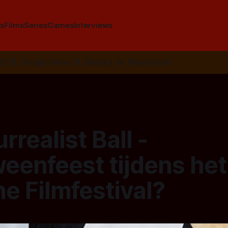
s
Films
Series
Games
Interviews
SS
📰
Google News
🦋
Bluesky
✉️
Nieuwsbrief
rrealist Ball -
eenfeest tijdens het
e Filmfestival?