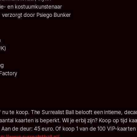
latie- en kostuumkunstenaar
 - verzorgt door Psiego Bunker
n
UK)
ng
Factory
f nu te koop. The Surrealist Ball belooft een intieme, dec
ntal kaarten is beperkt. Wil je erbij zijn? Koop op tijd ka
 Aan de deur: 45 euro. Of koop 1 van de 100 VIP-kaarten in