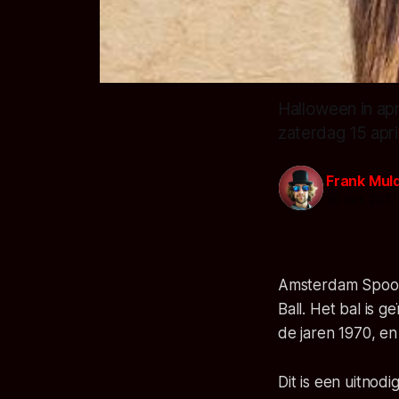
Halloween in ap
zaterdag 15 april
Frank Mul
30 mrt. 2017
Amsterdam Spook 
Ball. Het bal is
de jaren 1970, en 
Dit is een uitnod