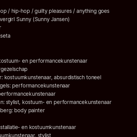
pop / hip-hop / guilty pleasures / anything goes
overgirl Sunny (Sunny Jansen)
r
aseta
 kostuum- en performancekunstenaar
ergezelschap
r: kostuumkunstenaar, absurdistisch toneel
gels: performancekunstenaar
 performancekunstenaar
an: stylist, kostuum- en performancekunstenaar
berg: body painter
nstallatie- en kostuumkunstenaar
uumkunstenaar, stylist