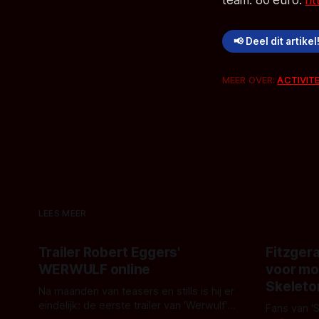
team: 80 euro.
ht
📢 Deel dit artikel
MEER OVER:
ACTIVIT
LEES MEER
Trailer Robert Eggers'
Fitzgera
WERWULF online
voor mo
Skeleto
Na maanden van teasers en stills is hij er
eindelijk: de eerste trailer van 'Werwulf'.
Fans van '