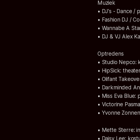
Muziek
• DJ's - Dance / 
• Fashion DJ / C
• Wannabe A Sta
• DJ & VJ Alex K
Optredens
• Studio Nepco:
• HipSick: theat
• Olifant Takeove
• Darkminded An
• Miss Eva Blue:
• Victorine Pasm
• Yvonne Zonnen
• Mette Sterre: i
• Daisy Lee: kost