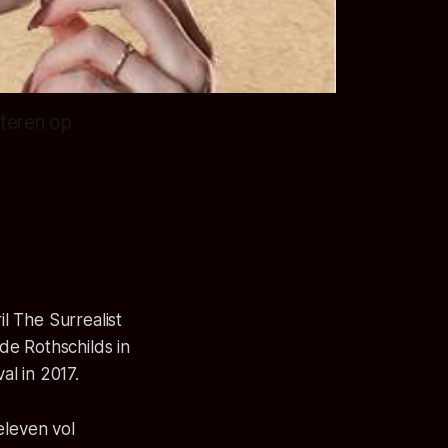
nteren op
l The Surrealist
de Rothschilds in
al in 2017.
eleven vol