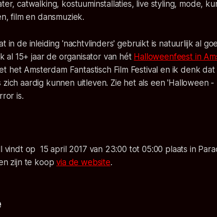
ter, catwalking, kostuuminstallaties, live styling, mode, ku
ten, film en dansmuziek.
t in de inleiding 'nachtvlinders' gebruikt is natuurlijk al go
al 15+ jaar de organisator van hét
Halloweenfeest in A
t het Amsterdam Fantastisch Film Festival en ik denk dat
 zich aardig kunnen uitleven. Zie het als een 'Halloween - S
ror is.
ll vindt op 15 april 2017 van 23:00 tot 05:00 plaats in Par
ten zijn te koop
via de website
.
e