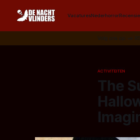
Vacatures
Nederhorror
Recensie
Volg ons op:
📣
R
ACTIVITEITEN
The Su
Hallow
Imagin