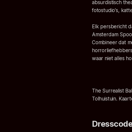
absurdistisch thea
fotostudio's, kat
Elk persbericht da
Amsterdam Spook 
Combineer dat me
horrorliefhebbers
waar niet alles hor
The Surrealist Ba
Tolhuistuin. Kaar
Dresscod