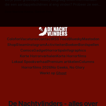
die een aardappelschilmes al eng vinden? Probeer ze eens
op te warmen met een instapmodel horrorfilm.
Door Marloes Keeris, Gerben Prins
Colofon
Vacatures
Contact
RSS Feed
Bluesky
Mastodon
Shop
Steam
Instagram
Activiteiten
Boeken
Bordspellen
Comics
Gadget
Horrortips
Infographics
Korte Horrorverhalen
Korte Horrorfilms
Lokaal Spookverhaal
Premium artikelen
Columns
Horrorfilms 2026
No Geeks, No Glory
Werkt op
Ghost
De Nachtvlinders - alles over