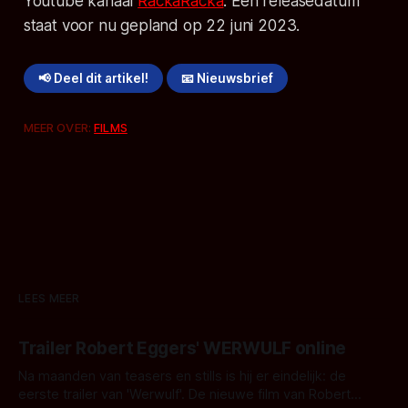
Youtube kanaal
RackaRacka
. Een releasedatum
staat voor nu gepland op 22 juni 2023.
📢 Deel dit artikel!
📧 Nieuwsbrief
MEER OVER:
FILMS
LEES MEER
Trailer Robert Eggers' WERWULF online
Na maanden van teasers en stills is hij er eindelijk: de
eerste trailer van 'Werwulf'. De nieuwe film van Robert