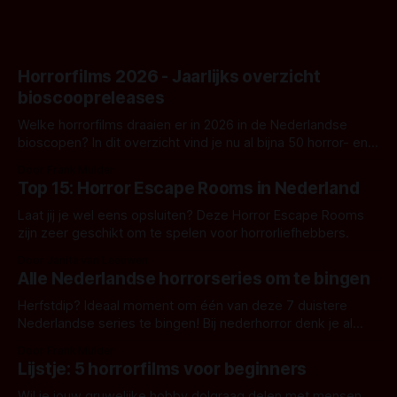
Horrorfilms 2026 - Jaarlijks overzicht
bioscoopreleases
Welke horrorfilms draaien er in 2026 in de Nederlandse
bioscopen? In dit overzicht vind je nu al bijna 50 horror- en
aanverwante films.
Door Frank Mulder
Top 15: Horror Escape Rooms in Nederland
Laat jij je wel eens opsluiten? Deze Horror Escape Rooms
zijn zeer geschikt om te spelen voor horrorliefhebbers.
Door Janita van Leeuwen
Alle Nederlandse horrorseries om te bingen
Herfstdip? Ideaal moment om één van deze 7 duistere
Nederlandse series te bingen! Bij nederhorror denk je al
snel aan horrorfilms, waarschijnlijk specifiek aan De Lift,
Door Frank Mulder
Amsterdamned of The Johnsons. Maar Nederlandse horror
Lijstje: 5 horrorfilms voor beginners
is niet beperkt tot films. Hier een aantal Nederlandse tv-
series uit het duistere of horrorgenre. Als
Wil je jouw gruwelijke hobby dolgraag delen met mensen