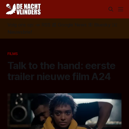
Volg ons op:
📣
RSS
📰
Google News
🦋
Bluesky
✉️
Nieuwsbrief
FILMS
Talk to the hand: eerste
trailer nieuwe film A24