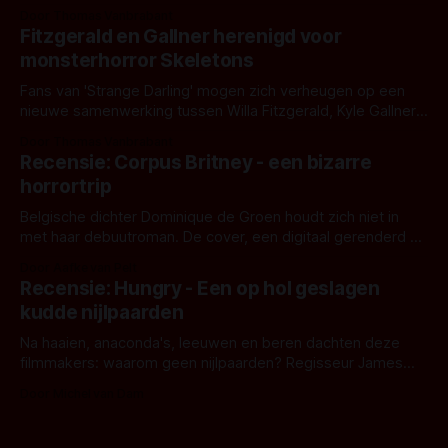
Eggers toont - zoals we van hem kennen - een rauwe en
Door Thomas Vanbrabant
kille stijl vol folklore en mythe. Het topic deze keer is (kon
Fitzgerald en Gallner herenigd voor
het het al raden?)... de weerwolf. Kijk je mee?
monsterhorror Skeletons
Fans van 'Strange Darling' mogen zich verheugen op een
nieuwe samenwerking tussen Willa Fitzgerald, Kyle Gallner
en regisseur J.T. Mollner. Binnenkort zijn ze te zien in
Door Thomas Vanbrabant
'Skeletons', een nieuwe creature feature waarvoor de
Recensie: Corpus Britney - een bizarre
opnames zijn gestart in Australië.
horrortrip
Belgische dichter Dominique de Groen houdt zich niet in
met haar debuutroman. De cover, een digitaal gerenderd en
bizar muterend lichaam tegen een pastelroze- en blauwe
Door Aafke van Pelt
achtergrond, belooft iets kleurrijks maar onheilspellends,
Recensie: Hungry - Een op hol geslagen
iets ongrijpbaars. En dat maakt De Groen met ieder woord
kudde nijlpaarden
waar.
Na haaien, anaconda's, leeuwen en beren dachten deze
filmmakers: waarom geen nijlpaarden? Regisseur James
Nunn doet het gewoon en aan ons om te oordelen of dat
Door Michel van Dam
goed uitpakt met Hungry of niet.