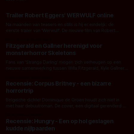
Trailer Robert Eggers' WERWULF online
Na maanden van teasers en stills is hij er eindelijk: de
eerste trailer van 'Werwulf'. De nieuwe film van Robert
Eggers toont - zoals we van hem kennen - een rauwe en
Door Thomas Vanbrabant
kille stijl vol folklore en mythe. Het topic deze keer is (kon
Fitzgerald en Gallner herenigd voor
het het al raden?)... de weerwolf. Kijk je mee?
monsterhorror Skeletons
Fans van 'Strange Darling' mogen zich verheugen op een
nieuwe samenwerking tussen Willa Fitzgerald, Kyle Gallner
en regisseur J.T. Mollner. Binnenkort zijn ze te zien in
Door Thomas Vanbrabant
'Skeletons', een nieuwe creature feature waarvoor de
Recensie: Corpus Britney - een bizarre
opnames zijn gestart in Australië.
horrortrip
Belgische dichter Dominique de Groen houdt zich niet in
met haar debuutroman. De cover, een digitaal gerenderd en
bizar muterend lichaam tegen een pastelroze- en blauwe
Door Aafke van Pelt
achtergrond, belooft iets kleurrijks maar onheilspellends,
Recensie: Hungry - Een op hol geslagen
iets ongrijpbaars. En dat maakt De Groen met ieder woord
kudde nijlpaarden
waar.