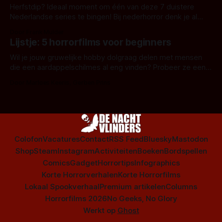
Herfstdip? Ideaal moment om één van deze 7 duistere
Nederlandse series te bingen! Bij nederhorror denk je al
snel aan horrorfilms, waarschijnlijk specifiek aan De Lift,
Door Frank Mulder
Amsterdamned of The Johnsons. Maar Nederlandse horror
Lijstje: 5 horrorfilms voor beginners
is niet beperkt tot films. Hier een aantal Nederlandse tv-
series uit het duistere of horrorgenre. Als
Wil je jouw gruwelijke hobby dolgraag delen met mensen
die een aardappelschilmes al eng vinden? Probeer ze eens
op te warmen met een instapmodel horrorfilm.
Door Marloes Keeris, Gerben Prins
Colofon
Vacatures
Contact
RSS Feed
Bluesky
Mastodon
Shop
Steam
Instagram
Activiteiten
Boeken
Bordspellen
Comics
Gadget
Horrortips
Infographics
Korte Horrorverhalen
Korte Horrorfilms
Lokaal Spookverhaal
Premium artikelen
Columns
Horrorfilms 2026
No Geeks, No Glory
Werkt op
Ghost