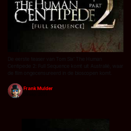
De eerste teaser van Tom Six' The Human
Centipede 2: Full Sequence komt uit Australië, waar
de film ongecensureerd in de bioscopen komt.
Frank Mulder
05 sep. 2011