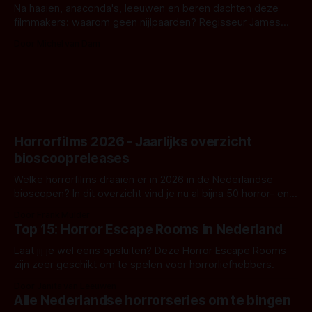
Na haaien, anaconda's, leeuwen en beren dachten deze
filmmakers: waarom geen nijlpaarden? Regisseur James
Nunn doet het gewoon en aan ons om te oordelen of dat
Door Michel van Dam
goed uitpakt met Hungry of niet.
Horrorfilms 2026 - Jaarlijks overzicht
bioscoopreleases
Welke horrorfilms draaien er in 2026 in de Nederlandse
bioscopen? In dit overzicht vind je nu al bijna 50 horror- en
aanverwante films.
Door Frank Mulder
Top 15: Horror Escape Rooms in Nederland
Laat jij je wel eens opsluiten? Deze Horror Escape Rooms
zijn zeer geschikt om te spelen voor horrorliefhebbers.
Door Janita van Leeuwen
Alle Nederlandse horrorseries om te bingen