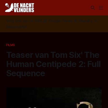
Volg ons op:
📣
RSS
📰
Google News
🦋
Bluesky
✉️
Nieuwsbrief
FILMS
Teaser van Tom Six' The
Human Centipede 2: Full
Sequence