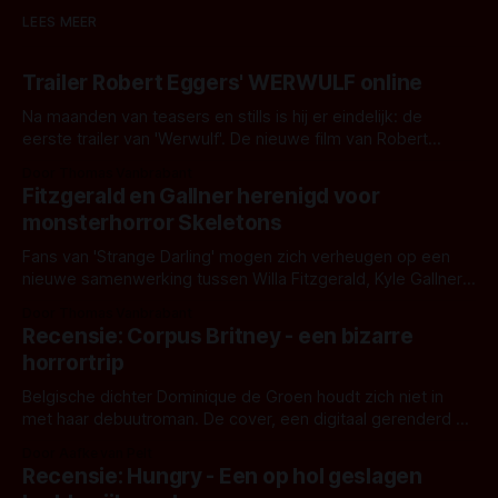
LEES MEER
Trailer Robert Eggers' WERWULF online
Na maanden van teasers en stills is hij er eindelijk: de
eerste trailer van 'Werwulf'. De nieuwe film van Robert
Eggers toont - zoals we van hem kennen - een rauwe en
Door Thomas Vanbrabant
kille stijl vol folklore en mythe. Het topic deze keer is (kon
Fitzgerald en Gallner herenigd voor
het het al raden?)... de weerwolf. Kijk je mee?
monsterhorror Skeletons
Fans van 'Strange Darling' mogen zich verheugen op een
nieuwe samenwerking tussen Willa Fitzgerald, Kyle Gallner
en regisseur J.T. Mollner. Binnenkort zijn ze te zien in
Door Thomas Vanbrabant
'Skeletons', een nieuwe creature feature waarvoor de
Recensie: Corpus Britney - een bizarre
opnames zijn gestart in Australië.
horrortrip
Belgische dichter Dominique de Groen houdt zich niet in
met haar debuutroman. De cover, een digitaal gerenderd en
bizar muterend lichaam tegen een pastelroze- en blauwe
Door Aafke van Pelt
achtergrond, belooft iets kleurrijks maar onheilspellends,
Recensie: Hungry - Een op hol geslagen
iets ongrijpbaars. En dat maakt De Groen met ieder woord