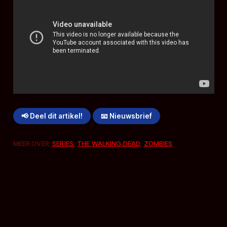
📢 Deel dit artikel!
📧 Nieuwsbrief
MEER OVER:
SERIES
,
THE WALKING DEAD
,
ZOMBIES