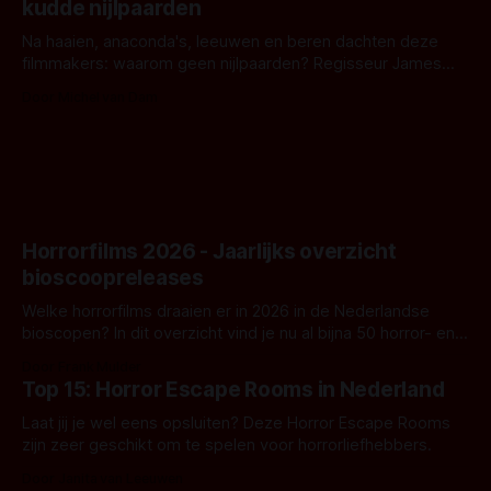
kudde nijlpaarden
waar.
Na haaien, anaconda's, leeuwen en beren dachten deze
filmmakers: waarom geen nijlpaarden? Regisseur James
Nunn doet het gewoon en aan ons om te oordelen of dat
Door Michel van Dam
goed uitpakt met Hungry of niet.
Horrorfilms 2026 - Jaarlijks overzicht
bioscoopreleases
Welke horrorfilms draaien er in 2026 in de Nederlandse
bioscopen? In dit overzicht vind je nu al bijna 50 horror- en
aanverwante films.
Door Frank Mulder
Top 15: Horror Escape Rooms in Nederland
Laat jij je wel eens opsluiten? Deze Horror Escape Rooms
zijn zeer geschikt om te spelen voor horrorliefhebbers.
Door Janita van Leeuwen