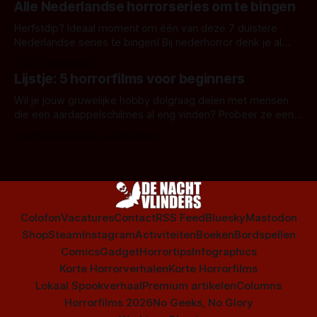
Alle Nederlandse horrorseries om te bingen
Herfstdip? Ideaal moment om één van deze 7 duistere
Nederlandse series te bingen! Bij nederhorror denk je al
snel aan horrorfilms, waarschijnlijk specifiek aan De Lift,
Door Frank Mulder
Amsterdamned of The Johnsons. Maar Nederlandse horror
Lijstje: 5 horrorfilms voor beginners
is niet beperkt tot films. Hier een aantal Nederlandse tv-
series uit het duistere of horrorgenre. Als
Wil je jouw gruwelijke hobby dolgraag delen met mensen
die een aardappelschilmes al eng vinden? Probeer ze eens
op te warmen met een instapmodel horrorfilm.
Door Marloes Keeris, Gerben Prins
Colofon
Vacatures
Contact
RSS Feed
Bluesky
Mastodon
Shop
Steam
Instagram
Activiteiten
Boeken
Bordspellen
Comics
Gadget
Horrortips
Infographics
Korte Horrorverhalen
Korte Horrorfilms
Lokaal Spookverhaal
Premium artikelen
Columns
Horrorfilms 2026
No Geeks, No Glory