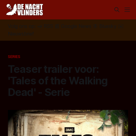
Volg ons op:
📣
RSS
📰
Google News
🦋
Bluesky
✉️
Nieuwsbrief
SERIES
Teaser trailer voor:
'Tales of the Walking
Dead' - Serie