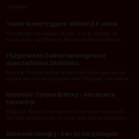
LEES MEER
Trailer Robert Eggers' WERWULF online
Na maanden van teasers en stills is hij er eindelijk: de
eerste trailer van 'Werwulf'. De nieuwe film van Robert
Eggers toont - zoals we van hem kennen - een rauwe en
Door Thomas Vanbrabant
kille stijl vol folklore en mythe. Het topic deze keer is (kon
Fitzgerald en Gallner herenigd voor
het het al raden?)... de weerwolf. Kijk je mee?
monsterhorror Skeletons
Fans van 'Strange Darling' mogen zich verheugen op een
nieuwe samenwerking tussen Willa Fitzgerald, Kyle Gallner
en regisseur J.T. Mollner. Binnenkort zijn ze te zien in
Door Thomas Vanbrabant
'Skeletons', een nieuwe creature feature waarvoor de
Recensie: Corpus Britney - een bizarre
opnames zijn gestart in Australië.
horrortrip
Belgische dichter Dominique de Groen houdt zich niet in
met haar debuutroman. De cover, een digitaal gerenderd en
bizar muterend lichaam tegen een pastelroze- en blauwe
Door Aafke van Pelt
achtergrond, belooft iets kleurrijks maar onheilspellends,
Recensie: Hungry - Een op hol geslagen
iets ongrijpbaars. En dat maakt De Groen met ieder woord