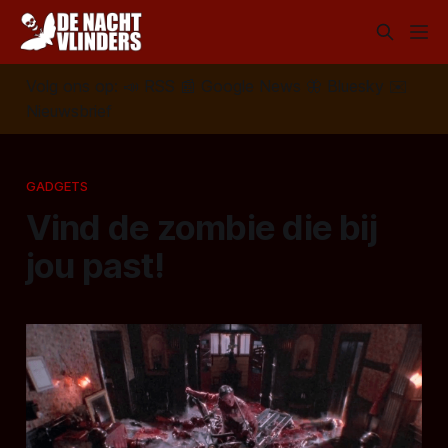
Volg ons op:
📣
RSS
📰
Google News
🦋
Bluesky
✉️
Nieuwsbrief
GADGETS
Vind de zombie die bij
jou past!