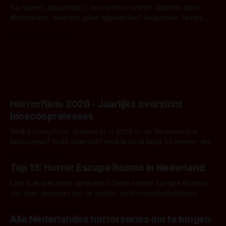
Na haaien, anaconda's, leeuwen en beren dachten deze
filmmakers: waarom geen nijlpaarden? Regisseur James
Nunn doet het gewoon en aan ons om te oordelen of dat
Door Michel van Dam
goed uitpakt met Hungry of niet.
Horrorfilms 2026 - Jaarlijks overzicht
bioscoopreleases
Welke horrorfilms draaien er in 2026 in de Nederlandse
bioscopen? In dit overzicht vind je nu al bijna 50 horror- en
aanverwante films.
Door Frank Mulder
Top 15: Horror Escape Rooms in Nederland
Laat jij je wel eens opsluiten? Deze Horror Escape Rooms
zijn zeer geschikt om te spelen voor horrorliefhebbers.
Door Janita van Leeuwen
Alle Nederlandse horrorseries om te bingen