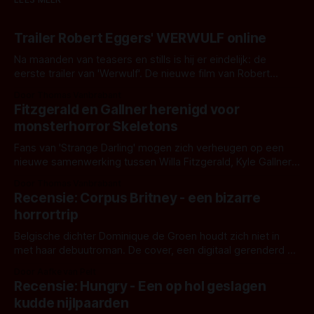
Trailer Robert Eggers' WERWULF online
Na maanden van teasers en stills is hij er eindelijk: de
eerste trailer van 'Werwulf'. De nieuwe film van Robert
Eggers toont - zoals we van hem kennen - een rauwe en
Door Thomas Vanbrabant
kille stijl vol folklore en mythe. Het topic deze keer is (kon
Fitzgerald en Gallner herenigd voor
het het al raden?)... de weerwolf. Kijk je mee?
monsterhorror Skeletons
Fans van 'Strange Darling' mogen zich verheugen op een
nieuwe samenwerking tussen Willa Fitzgerald, Kyle Gallner
en regisseur J.T. Mollner. Binnenkort zijn ze te zien in
Door Thomas Vanbrabant
'Skeletons', een nieuwe creature feature waarvoor de
Recensie: Corpus Britney - een bizarre
opnames zijn gestart in Australië.
horrortrip
Belgische dichter Dominique de Groen houdt zich niet in
met haar debuutroman. De cover, een digitaal gerenderd en
bizar muterend lichaam tegen een pastelroze- en blauwe
Door Aafke van Pelt
achtergrond, belooft iets kleurrijks maar onheilspellends,
Recensie: Hungry - Een op hol geslagen
iets ongrijpbaars. En dat maakt De Groen met ieder woord
kudde nijlpaarden
waar.