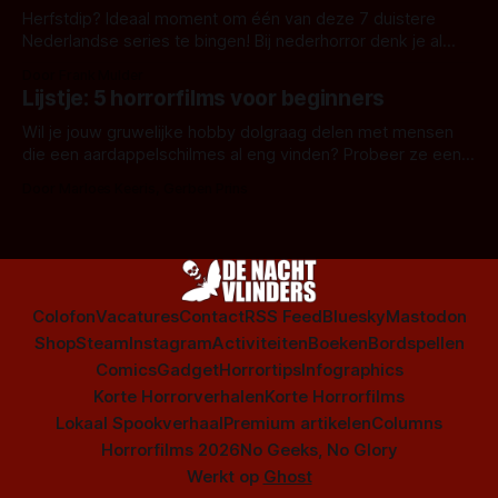
Herfstdip? Ideaal moment om één van deze 7 duistere
Nederlandse series te bingen! Bij nederhorror denk je al
snel aan horrorfilms, waarschijnlijk specifiek aan De Lift,
Door Frank Mulder
Amsterdamned of The Johnsons. Maar Nederlandse horror
Lijstje: 5 horrorfilms voor beginners
is niet beperkt tot films. Hier een aantal Nederlandse tv-
series uit het duistere of horrorgenre. Als
Wil je jouw gruwelijke hobby dolgraag delen met mensen
die een aardappelschilmes al eng vinden? Probeer ze eens
op te warmen met een instapmodel horrorfilm.
Door Marloes Keeris, Gerben Prins
Colofon
Vacatures
Contact
RSS Feed
Bluesky
Mastodon
Shop
Steam
Instagram
Activiteiten
Boeken
Bordspellen
Comics
Gadget
Horrortips
Infographics
Korte Horrorverhalen
Korte Horrorfilms
Lokaal Spookverhaal
Premium artikelen
Columns
Horrorfilms 2026
No Geeks, No Glory
Werkt op
Ghost