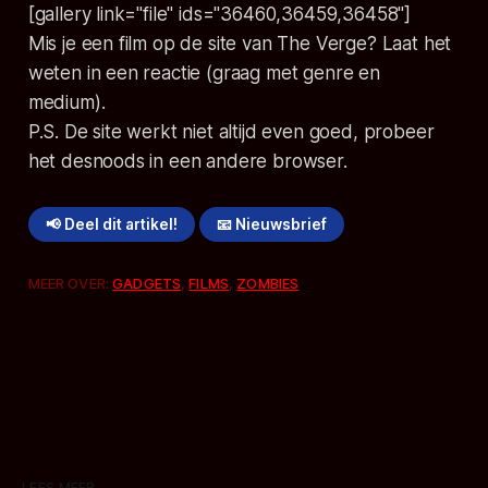
[gallery link="file" ids="36460,36459,36458"]
Mis je een film op de site van The Verge? Laat het
weten in een reactie (graag met genre en
medium).
P.S. De site werkt niet altijd even goed, probeer
het desnoods in een andere browser.
📢 Deel dit artikel!
📧 Nieuwsbrief
MEER OVER:
GADGETS
,
FILMS
,
ZOMBIES
LEES MEER