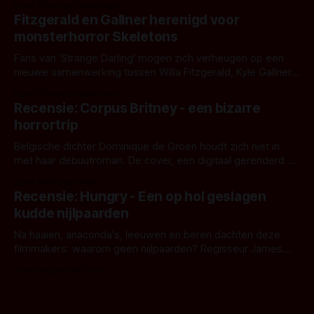
Door Thomas Vanbrabant
kille stijl vol folklore en mythe. Het topic deze keer is (kon
Fitzgerald en Gallner herenigd voor
het het al raden?)... de weerwolf. Kijk je mee?
monsterhorror Skeletons
Fans van 'Strange Darling' mogen zich verheugen op een
nieuwe samenwerking tussen Willa Fitzgerald, Kyle Gallner
en regisseur J.T. Mollner. Binnenkort zijn ze te zien in
Door Thomas Vanbrabant
'Skeletons', een nieuwe creature feature waarvoor de
Recensie: Corpus Britney - een bizarre
opnames zijn gestart in Australië.
horrortrip
Belgische dichter Dominique de Groen houdt zich niet in
met haar debuutroman. De cover, een digitaal gerenderd en
bizar muterend lichaam tegen een pastelroze- en blauwe
Door Aafke van Pelt
achtergrond, belooft iets kleurrijks maar onheilspellends,
Recensie: Hungry - Een op hol geslagen
iets ongrijpbaars. En dat maakt De Groen met ieder woord
kudde nijlpaarden
waar.
Na haaien, anaconda's, leeuwen en beren dachten deze
filmmakers: waarom geen nijlpaarden? Regisseur James
Nunn doet het gewoon en aan ons om te oordelen of dat
Door Michel van Dam
goed uitpakt met Hungry of niet.