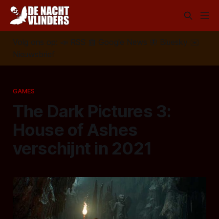
Volg ons op:
📣
RSS
📰
Google News
🦋
Bluesky
✉️
Nieuwsbrief
GAMES
The Dark Pictures 3:
House of Ashes
verschijnt in 2021