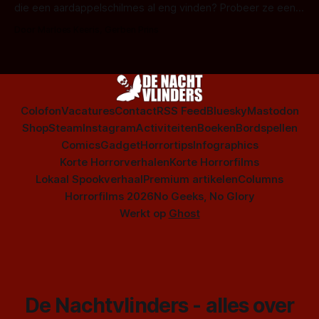
die een aardappelschilmes al eng vinden? Probeer ze eens
op te warmen met een instapmodel horrorfilm.
Door Marloes Keeris, Gerben Prins
Colofon
Vacatures
Contact
RSS Feed
Bluesky
Mastodon
Shop
Steam
Instagram
Activiteiten
Boeken
Bordspellen
Comics
Gadget
Horrortips
Infographics
Korte Horrorverhalen
Korte Horrorfilms
Lokaal Spookverhaal
Premium artikelen
Columns
Horrorfilms 2026
No Geeks, No Glory
Werkt op
Ghost
De Nachtvlinders - alles over