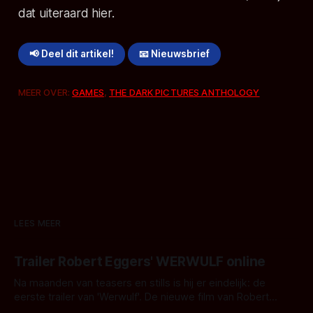
dat uiteraard hier.
📢 Deel dit artikel!
📧 Nieuwsbrief
MEER OVER:
GAMES
,
THE DARK PICTURES ANTHOLOGY
LEES MEER
Trailer Robert Eggers' WERWULF online
Na maanden van teasers en stills is hij er eindelijk: de
eerste trailer van 'Werwulf'. De nieuwe film van Robert
Eggers toont - zoals we van hem kennen - een rauwe en