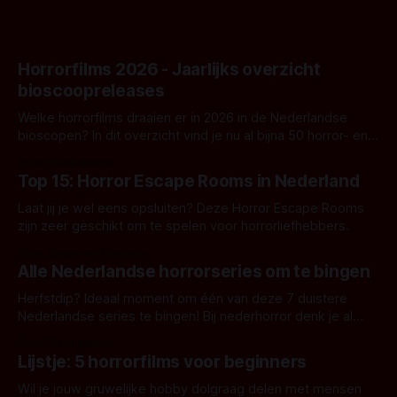
Horrorfilms 2026 - Jaarlijks overzicht
bioscoopreleases
Welke horrorfilms draaien er in 2026 in de Nederlandse
bioscopen? In dit overzicht vind je nu al bijna 50 horror- en
aanverwante films.
Door Frank Mulder
Top 15: Horror Escape Rooms in Nederland
Laat jij je wel eens opsluiten? Deze Horror Escape Rooms
zijn zeer geschikt om te spelen voor horrorliefhebbers.
Door Janita van Leeuwen
Alle Nederlandse horrorseries om te bingen
Herfstdip? Ideaal moment om één van deze 7 duistere
Nederlandse series te bingen! Bij nederhorror denk je al
snel aan horrorfilms, waarschijnlijk specifiek aan De Lift,
Door Frank Mulder
Amsterdamned of The Johnsons. Maar Nederlandse horror
Lijstje: 5 horrorfilms voor beginners
is niet beperkt tot films. Hier een aantal Nederlandse tv-
series uit het duistere of horrorgenre. Als
Wil je jouw gruwelijke hobby dolgraag delen met mensen