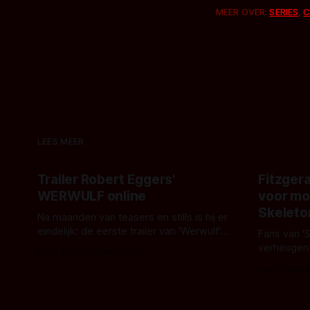
MEER OVER:
SERIES
,
C
LEES MEER
Trailer Robert Eggers'
Fitzgera
WERWULF online
voor mo
Skeleto
Na maanden van teasers en stills is hij er
eindelijk: de eerste trailer van 'Werwulf'.
Fans van '
De nieuwe film van Robert Eggers toont
verheugen
Door Thomas Vanbrabant
- zoals we van hem kennen - een rauwe
samenwerki
Door Thoma
en kille stijl vol folklore en mythe. Het
Kyle Gallne
topic deze keer is (kon het het al
Binnenkort 
raden?)... de weerwolf. Kijk je mee?
een nieuwe