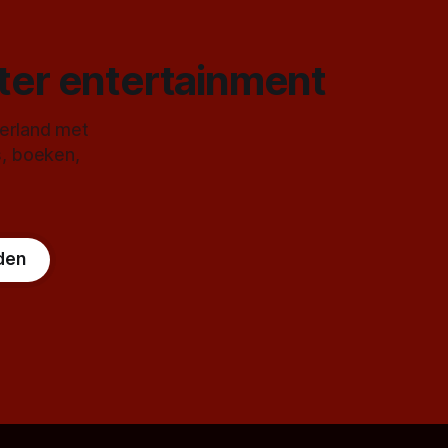
ster entertainment
derland met
s, boeken,
den