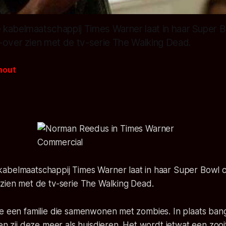
kabelmaatschappij Times Warner laat in haar Super 
-over zien met de tv-serie The Walking Dead.
hout
abelmaatschappij Times Warner laat in haar Super Bowl 
 zien met de tv-serie The Walking Dead.
e een familie die samenwonen met zombies. In plaats bang 
ien zij deze meer als huisdieren. Het wordt ietwat een zoo