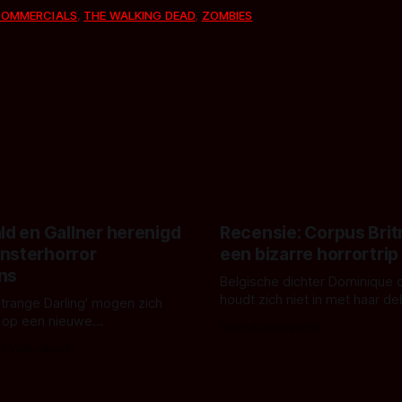
OMMERCIALS
,
THE WALKING DEAD
,
ZOMBIES
ld en Gallner herenigd
Recensie: Corpus Brit
nsterhorror
een bizarre horrortrip
ns
Belgische dichter Dominique 
houdt zich niet in met haar d
Strange Darling' mogen zich
De cover, een digitaal gerend
 op een nieuwe
Door Aafke van Pelt
bizar muterend lichaam tegen
ng tussen Willa Fitzgerald,
s Vanbrabant
pastelroze- en blauwe achter
r en regisseur J.T. Mollner.
belooft iets kleurrijks maar
zijn ze te zien in 'Skeletons',
onheilspellends, iets ongrijpb
 creature feature waarvoor