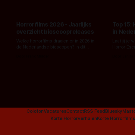
de opnames 
Horrorfilms 2026 - Jaarlijks
Top 15:
overzicht bioscoopreleases
in Nede
Welke horrorfilms draaien er in 2026 in
Laat jij je
de Nederlandse bioscopen? In dit
Horror Esc
overzicht vind je nu al bijna 50 horror- en
om te spel
Door Frank Mulder
Door Janita
aanverwante films.
Colofon
Vacatures
Contact
RSS Feed
Bluesky
Mast
Korte Horrorverhalen
Korte Horrorfilms