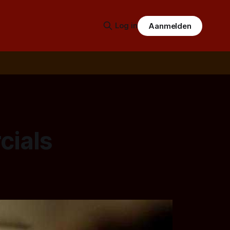
Log in
Aanmelden
cials