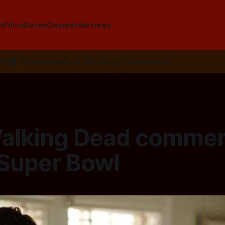
s
Films
Series
Games
Interviews
SS
📰
Google News
🦋
Bluesky
✉️
Nieuwsbrief
alking Dead commer
 Super Bowl