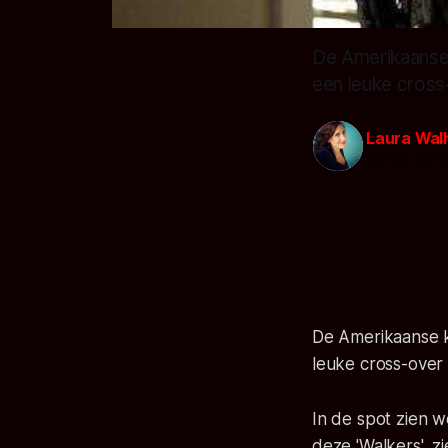
De Amerikaanse 
een leuke cross
Laura Wal
04 feb. 2013
De Amerikaanse k
leuke cross-over
In de spot zien w
deze 'Walkers', z