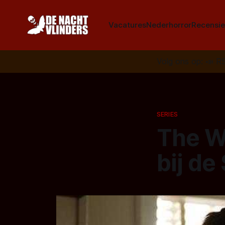
Vacatures
Nederhorror
Recensie
Volg ons op:
📣
R
SERIES
The W
bij de