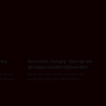
ney -
Recensie: Hungry - Een op hol
geslagen kudde nijlpaarden
de Groen
Na haaien, anaconda's, leeuwen en
ebuutroman.
beren dachten deze filmmakers:
erd en
waarom geen nijlpaarden? Regisseur
Door Michel van Dam
 een
James Nunn doet het gewoon en aan
grond,
ons om te oordelen of dat goed uitpakt
met Hungry of niet.
aars. En dat