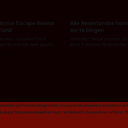
maakt De Groen met ieder wo
zijn gestart in Australië.
 Horror Escape Rooms
Alle Nederlandse horr
rland
om te bingen
 wel eens opsluiten? Deze
Herfstdip? Ideaal moment om
ape Rooms zijn zeer geschikt
deze 7 duistere Nederlandse 
en voor horrorliefhebbers.
bingen! Bij nederhorror denk je al snel
 van Leeuwen
Door Frank Mulder
aan horrorfilms, waarschijnlijk
aan De Lift, Amsterdamned o
Johnsons. Maar Nederlandse h
niet beperkt tot films. Hier ee
Nederlandse tv-series uit het 
horrorgenre. Als
odon
Shop
Steam
Instagram
Activiteiten
Boeken
Bordspellen
Com
Lokaal Spookverhaal
Premium artikelen
Columns
Horrorfilms 