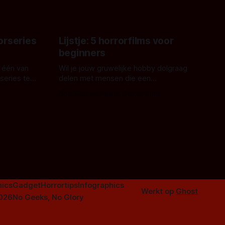
ord waar.
orseries
Lijstje: 5 horrorfilms voor
beginners
 één van
Wil je jouw gruwelijke hobby dolgraag
series te
delen met mensen die een
aardappelschilmes al eng vinden?
Door Marloes Keeris, Gerben Prins
 specifiek
Probeer ze eens op te warmen met een
f The
instapmodel horrorfilm.
orror is
n aantal
duistere of
ics
Gadget
Horrortips
Infographics
Werkt op
Ghost
2026
No Geeks, No Glory