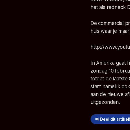
het als redneck 
De commercial pr
huis waar je maar 
http://www.yout
In Amerika gaat 
zondag 10 februa
totdat de laatste 
start namelijk o
aan de nieuwe afl
uitgezonden.
📢 Deel dit artikel