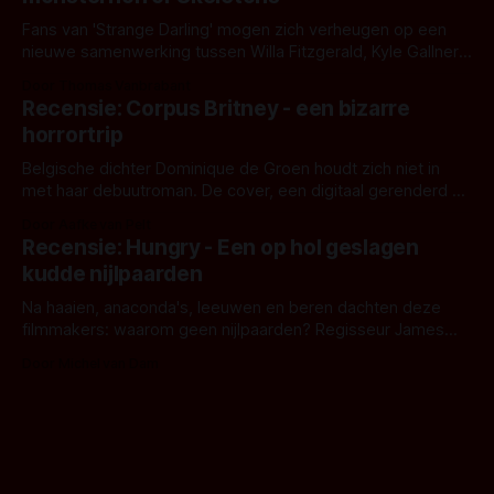
Fans van 'Strange Darling' mogen zich verheugen op een
nieuwe samenwerking tussen Willa Fitzgerald, Kyle Gallner
en regisseur J.T. Mollner. Binnenkort zijn ze te zien in
Door Thomas Vanbrabant
'Skeletons', een nieuwe creature feature waarvoor de
Recensie: Corpus Britney - een bizarre
opnames zijn gestart in Australië.
horrortrip
Belgische dichter Dominique de Groen houdt zich niet in
met haar debuutroman. De cover, een digitaal gerenderd en
bizar muterend lichaam tegen een pastelroze- en blauwe
Door Aafke van Pelt
achtergrond, belooft iets kleurrijks maar onheilspellends,
Recensie: Hungry - Een op hol geslagen
iets ongrijpbaars. En dat maakt De Groen met ieder woord
kudde nijlpaarden
waar.
Na haaien, anaconda's, leeuwen en beren dachten deze
filmmakers: waarom geen nijlpaarden? Regisseur James
Nunn doet het gewoon en aan ons om te oordelen of dat
Door Michel van Dam
goed uitpakt met Hungry of niet.