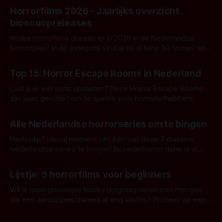
Horrorfilms 2026 - Jaarlijks overzicht
bioscoopreleases
Welke horrorfilms draaien er in 2026 in de Nederlandse
bioscopen? In dit overzicht vind je nu al bijna 50 horror- en
aanverwante films.
Door Frank Mulder
Top 15: Horror Escape Rooms in Nederland
Laat jij je wel eens opsluiten? Deze Horror Escape Rooms
zijn zeer geschikt om te spelen voor horrorliefhebbers.
Door Janita van Leeuwen
Alle Nederlandse horrorseries om te bingen
Herfstdip? Ideaal moment om één van deze 7 duistere
Nederlandse series te bingen! Bij nederhorror denk je al
snel aan horrorfilms, waarschijnlijk specifiek aan De Lift,
Door Frank Mulder
Amsterdamned of The Johnsons. Maar Nederlandse horror
Lijstje: 5 horrorfilms voor beginners
is niet beperkt tot films. Hier een aantal Nederlandse tv-
series uit het duistere of horrorgenre. Als
Wil je jouw gruwelijke hobby dolgraag delen met mensen
die een aardappelschilmes al eng vinden? Probeer ze eens
op te warmen met een instapmodel horrorfilm.
Door Marloes Keeris, Gerben Prins