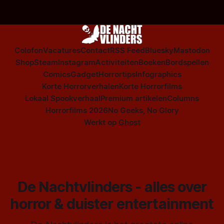
Colofon
Vacatures
Contact
RSS Feed
Bluesky
Mastodon
Shop
Steam
Instagram
Activiteiten
Boeken
Bordspellen
Comics
Gadget
Horrortips
Infographics
Korte Horrorverhalen
Korte Horrorfilms
Lokaal Spookverhaal
Premium artikelen
Columns
Horrorfilms 2026
No Geeks, No Glory
Werkt op
Ghost
De Nachtvlinders - alles over
horror & duister entertainment