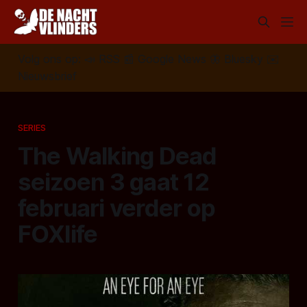
Volg ons op:
📣
RSS
📰
Google News
🦋
Bluesky
✉️
Nieuwsbrief
SERIES
The Walking Dead
seizoen 3 gaat 12
februari verder op
FOXlife