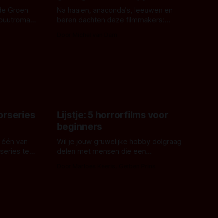
de Groen
Na haaien, anaconda's, leeuwen en
ebuutroman.
beren dachten deze filmmakers:
erd en
waarom geen nijlpaarden? Regisseur
Door Michel van Dam
 een
James Nunn doet het gewoon en aan
grond,
ons om te oordelen of dat goed uitpakt
met Hungry of niet.
aars. En dat
ord waar.
orseries
Lijstje: 5 horrorfilms voor
beginners
 één van
Wil je jouw gruwelijke hobby dolgraag
series te
delen met mensen die een
aardappelschilmes al eng vinden?
Door Marloes Keeris, Gerben Prins
 specifiek
Probeer ze eens op te warmen met een
f The
instapmodel horrorfilm.
orror is
n aantal
duistere of