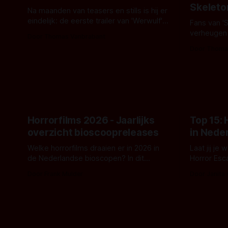
Skeleto
Na maanden van teasers en stills is hij er
eindelijk: de eerste trailer van 'Werwulf'.
Fans van '
De nieuwe film van Robert Eggers toont
verheugen
Door Thomas Vanbrabant
- zoals we van hem kennen - een rauwe
samenwerki
Door Thoma
en kille stijl vol folklore en mythe. Het
Kyle Gallne
topic deze keer is (kon het het al
Binnenkort 
raden?)... de weerwolf. Kijk je mee?
een nieuwe
de opnames 
Horrorfilms 2026 - Jaarlijks
Top 15:
overzicht bioscoopreleases
in Nede
Welke horrorfilms draaien er in 2026 in
Laat jij je
de Nederlandse bioscopen? In dit
Horror Esc
overzicht vind je nu al bijna 50 horror- en
om te spel
Door Frank Mulder
Door Janita
aanverwante films.