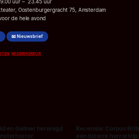
9.00 uur – 23.45 uur
kteater, Oostenburgergracht 75, Amsterdam
voor de hele avond
!
📧 Nieuwsbrief
EITEN
,
NEDERHORROR
ld en Gallner herenigd
Recensie: Corpus Brit
nsterhorror
een bizarre horrortrip