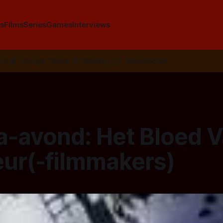
s
Films
Series
Games
Interviews
SS
📰
Google News
🦋
Bluesky
✉️
Nieuwsbrief
-avond: Het Bloed V
ur(-filmmakers)