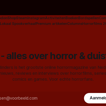
horrorgenre. Als
odon
Shop
Steam
Instagram
Activiteiten
Boeken
Bordspellen
Com
Lokaal Spookverhaal
Premium artikelen
Columns
Horrorfilms 
- alles over horror & dui
inders is het grootste online horrormagazine van Ne
 nieuws, reviews en interviews over horrorfilms, serie
comics en games. Voor echte horrorfans.
Aanmel