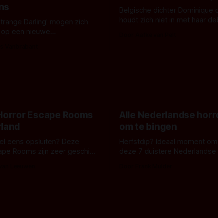
ns
Belgische dichter Dominique 
houdt zich niet in met haar d
Strange Darling' mogen zich
De cover, een digitaal gerend
 op een nieuwe
Door Aafke van Pelt
bizar muterend lichaam tegen
ng tussen Willa Fitzgerald,
s Vanbrabant
pastelroze- en blauwe achter
r en regisseur J.T. Mollner.
belooft iets kleurrijks maar
zijn ze te zien in 'Skeletons',
onheilspellends, iets ongrijpb
 creature feature waarvoor
maakt De Groen met ieder wo
zijn gestart in Australië.
 Horror Escape Rooms
Alle Nederlandse horr
rland
om te bingen
 wel eens opsluiten? Deze
Herfstdip? Ideaal moment om
ape Rooms zijn zeer geschikt
deze 7 duistere Nederlandse 
en voor horrorliefhebbers.
bingen! Bij nederhorror denk je al snel
 van Leeuwen
Door Frank Mulder
aan horrorfilms, waarschijnlijk
aan De Lift, Amsterdamned o
Johnsons. Maar Nederlandse h
niet beperkt tot films. Hier ee
Nederlandse tv-series uit het 