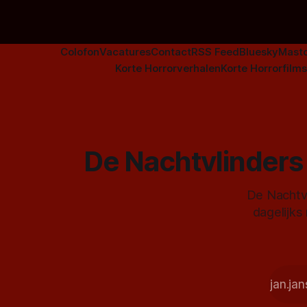
Colofon
Vacatures
Contact
RSS Feed
Bluesky
Mast
Korte Horrorverhalen
Korte Horrorfilms
De Nachtvlinders 
De Nachtvl
dagelijks