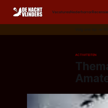
Vacatures
Nederhorror
Recensie
Volg ons op:
📣
R
ACTIVITEITEN
Thema
Amate