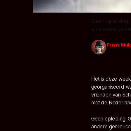
Geen opleiding.
en andere genre
Frank Mul
27 mei 2013
Het is deze wee
georganiseerd waa
vrienden van Sch
met de Nederlan
Geen opleiding. 
andere genre-ico