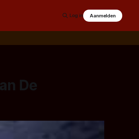
Log in
Aanmelden
an De