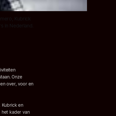
omero, Kubrick
s in Nederland.
viteiten
staan. Onze
en over, voor en
, Kubrick en
 het kader van