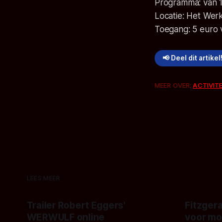
Programma: van 1
Locatie: Het Wer
Toegang: 5 euro 
📢 Deel dit artikel
MEER OVER:
ACTIVIT
LEES MEER
Trailer Robert Eggers'
Fitzgera
WERWULF online
voor mo