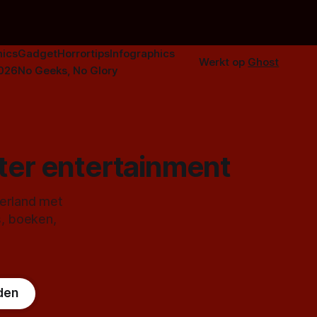
ics
Gadget
Horrortips
Infographics
Werkt op
Ghost
2026
No Geeks, No Glory
ster entertainment
derland met
s, boeken,
den