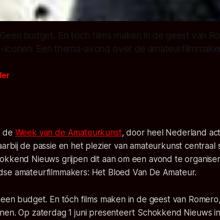
 Geen budget. En tóch films maken in de geest van R
-iconen. Een thema-avond over de amateurfilmmaker
der
k de
Week van de Amateurkunst
, door heel Nederland acti
rbij de passie en het plezier van amateurkunst centraal 
okkend Nieuws grijpen dit aan om een avond te organiser
dse amateurfilmmakers: Het Bloed Van De Amateur.
Geen budget. En tóch films maken in de geest van Romero
nen. Op zaterdag 1 juni presenteert Schokkend Nieuws in