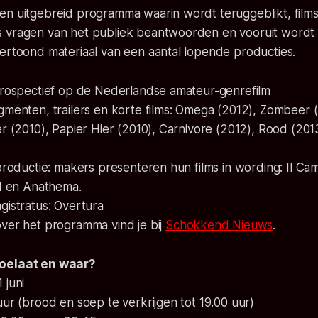
en uitgebreid programma waarin wordt teruggeblikt, fil
 vragen van het publiek beantwoorden en vooruit word
vertoond materiaal van een aantal lopende producties.
etrospectief op de Nederlandse amateur-genrefilm
gmenten, trailers en korte films: Omega (2012), Zombeer 
er (2010), Papier Hier (2010), Carnivore (2012), Rood (201
 productie: makers presenteren hun films in wording: Il Ca
81 en Anathema.
gistratus: Overtura
over het programma vind je bij
Schokkend Nieuws
.
oelaat en waar?
 juni
uur (brood en soep te verkrijgen tot 19.00 uur)