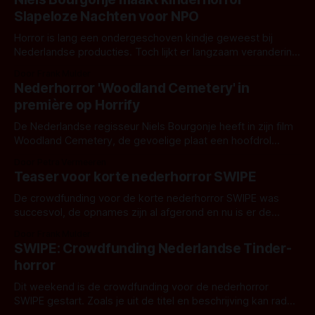
het verhaal van Jonas (den Hartogh), die na lange tijd zijn
Slapeloze Nachten voor NPO
vader Arend (Wouterse) bezoekt.
Horror is lang een ondergeschoven kindje geweest bij
Nederlandse producties. Toch lijkt er langzaam verandering
in te komen. Zo laat de publieke omroep AVROTROS een
Door Frank Mulder
pilotaflevering van voor de kinderhorrorserie Slapeloze
Nederhorror 'Woodland Cemetery' in
Nachten door regisseur Niels Bourgonje! De griezelige
première op Horrify
kinderserie SL👻PELOZE N👻CHTEN vertelt in elke
aflevering een afzonderlijk verhaal
De Nederlandse regisseur Niels Bourgonje heeft in zijn film
Woodland Cemetery, de gevoelige plaat een hoofdrol
gegeven. Dit keer in de vorm van een fotocamera.
Door Petra Vermeeren
Teaser voor korte nederhorror SWIPE
De crowdfunding voor de korte nederhorror SWIPE was
succesvol, de opnames zijn al afgerond en nu is er de
eerste teaser!
Door Frank Mulder
SWIPE: Crowdfunding Nederlandse Tinder-
horror
Dit weekend is de crowdfunding voor de nederhorror
SWIPE gestart. Zoals je uit de titel en beschrijving kan raden