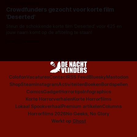
gaat het over online daten en digitale stalking.
Door Frank Mulder
Crowdfunders gezocht voor korte film
'Deserted'
Steun de schokkende korte film ‘Deserted’ voor €25 en
jouw naam komt op de aftiteling te staan!
Door Frank Mulder
Colofon
Vacatures
Contact
RSS Feed
Bluesky
Mastodon
Shop
Steam
Instagram
Activiteiten
Boeken
Bordspellen
Comics
Gadget
Horrortips
Infographics
Korte Horrorverhalen
Korte Horrorfilms
Lokaal Spookverhaal
Premium artikelen
Columns
Horrorfilms 2026
No Geeks, No Glory
Werkt op
Ghost