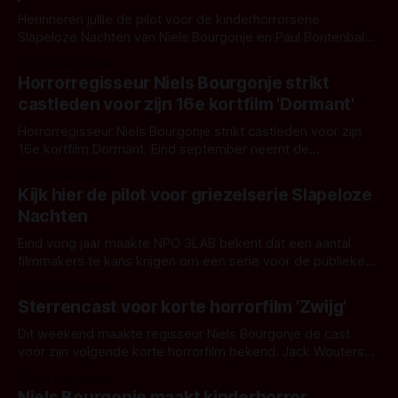
Herinneren jullie de pilot voor de kinderhorrorserie
Slapeloze Nachten van Niels Bourgonje en Paul Bontenbal
uit 2021? Je kijkt hem hier terug. Ik vond hem leuk, en ook
Door Frank Mulder
bij Zapp en Avrotros werd men enthousiast. Goede dingen
Horrorregisseur Niels Bourgonje strikt
kosten tijd en nu is aangekondigd dat Slapeloze Nachten
castleden voor zijn 16e kortfilm 'Dormant'
daadwerkelijk gemaakt gaat worden!
Horrorregisseur Niels Bourgonje strikt castleden voor zijn
16e kortfilm Dormant. Eind september neemt de
Nederlandse regisseur Niels Bourgonje zijn 16e korte film
Door Frank Mulder
op: Dormant. Wederom kiest de regisseur van Swipe, Shut
Kijk hier de pilot voor griezelserie Slapeloze
en Woodland Cemetary voor het horrorgenre. Joris Smit
Nachten
(NOOD, Lotus) en Anneke Sluiters (Flikken Rotterdam)
zullen de hoofdrollen vertolken.
Eind vorig jaar maakte NPO 3LAB bekent dat een aantal
filmmakers te kans krijgen om een serie voor de publieke
omroep te maken. Daartussen zat ook het plan van Niels
Door Frank Mulder
Bourgonje, regisseur van Swipe en Woodland Cemetary,
Sterrencast voor korte horrorfilm 'Zwijg'
voor de kinderhorrorserie Slapeloze Nachten. De pilot-
aflevering met hoofdrolspeelster Frida Heijmen en
Dit weekend maakte regisseur Niels Bourgonje de cast
voor zijn volgende korte horrorfilm bekend. Jack Wouterse
(Tweevoudig Gouden Kalf winnaar), Sanne den Hartogh en
Door Frank Mulder
Peggy Vrijens spelen de hoofdrollen in Zwijg. 'Zwijg' vertelt
Niels Bourgonje maakt kinderhorror