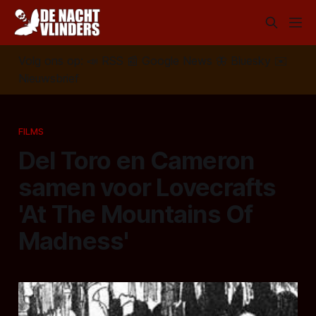
Volg ons op:
📣
RSS
📰
Google News
🦋
Bluesky
✉️
Nieuwsbrief
FILMS
Del Toro en Cameron
samen voor Lovecrafts
'At The Mountains Of
Madness'