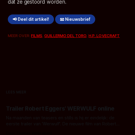
dat ze gestoord worden.
📢 Deel dit artikel!
📧 Nieuwsbrief
MEER OVER:
FILMS
,
GUILLERMO DEL TORO
,
H.P. LOVECRAFT
LEES MEER
Trailer Robert Eggers' WERWULF online
Na maanden van teasers en stills is hij er eindelijk: de
eerste trailer van 'Werwulf'. De nieuwe film van Robert
Eggers toont - zoals we van hem kennen - een rauwe en
Door Thomas Vanbrabant