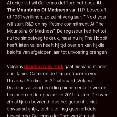
Al enige tijd wil Guillermo del Toro het boek
At
The Mountains Of Madness
van H.P. Lovecraft
uit 1931 verfilmen, zo zei hij vorig jaar: ""Next year
will start R&D on my lifetime commitment At The
Mountains Of Madness". De regisseur had het tot
nu toe simpelweg te druk, maar nu hij The Hobbit
heeft laten vallen heeft hij tijd over en kan hij die
belofte van afgelopen jaar tot uitvoering brengen.
Volgens
Deadline New York
gaat niemand minder
dan James Cameron de film produceren voor
Universal Studio's, in 3D uiteraard. Volgens
Deadline zal voorbereiding binnen enkele weken
beginnen en de opnames in 2011 starten. De twee
zijn al tijden bevriend, dus het gerucht is niet
onwaarschijnlijk, toch is er nog geen officiele
bevestiging. Guillermo del Toro werkt nu als