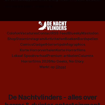
op te warmen met een instapmodel horrorfilm.
Door Marloes Keeris, Gerben Prins
Colofon
Vacatures
Contact
RSS Feed
Bluesky
Mastodon
Shop
Steam
Instagram
Activiteiten
Boeken
Bordspellen
Comics
Gadget
Horrortips
Infographics
Korte Horrorverhalen
Korte Horrorfilms
Lokaal Spookverhaal
Premium artikelen
Columns
Horrorfilms 2026
No Geeks, No Glory
Werkt op
Ghost
De Nachtvlinders - alles over