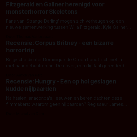
kille stijl vol folklore en mythe. Het topic deze keer is (kon
Fitzgerald en Gallner herenigd voor
het het al raden?)... de weerwolf. Kijk je mee?
monsterhorror Skeletons
Fans van 'Strange Darling' mogen zich verheugen op een
nieuwe samenwerking tussen Willa Fitzgerald, Kyle Gallner
en regisseur J.T. Mollner. Binnenkort zijn ze te zien in
Door Thomas Vanbrabant
'Skeletons', een nieuwe creature feature waarvoor de
Recensie: Corpus Britney - een bizarre
opnames zijn gestart in Australië.
horrortrip
Belgische dichter Dominique de Groen houdt zich niet in
met haar debuutroman. De cover, een digitaal gerenderd en
bizar muterend lichaam tegen een pastelroze- en blauwe
Door Aafke van Pelt
achtergrond, belooft iets kleurrijks maar onheilspellends,
Recensie: Hungry - Een op hol geslagen
iets ongrijpbaars. En dat maakt De Groen met ieder woord
kudde nijlpaarden
waar.
Na haaien, anaconda's, leeuwen en beren dachten deze
filmmakers: waarom geen nijlpaarden? Regisseur James
Nunn doet het gewoon en aan ons om te oordelen of dat
Door Michel van Dam
goed uitpakt met Hungry of niet.