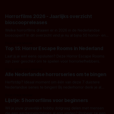
Horrorfilms 2026 - Jaarlijks overzicht
bioscoopreleases
Welke horrorfilms draaien er in 2026 in de Nederlandse
bioscopen? In dit overzicht vind je nu al bijna 50 horror- en
aanverwante films.
Door Frank Mulder
Top 15: Horror Escape Rooms in Nederland
Laat jij je wel eens opsluiten? Deze Horror Escape Rooms
zijn zeer geschikt om te spelen voor horrorliefhebbers.
Door Janita van Leeuwen
Alle Nederlandse horrorseries om te bingen
Herfstdip? Ideaal moment om één van deze 7 duistere
Nederlandse series te bingen! Bij nederhorror denk je al
snel aan horrorfilms, waarschijnlijk specifiek aan De Lift,
Door Frank Mulder
Amsterdamned of The Johnsons. Maar Nederlandse horror
Lijstje: 5 horrorfilms voor beginners
is niet beperkt tot films. Hier een aantal Nederlandse tv-
series uit het duistere of horrorgenre. Als
Wil je jouw gruwelijke hobby dolgraag delen met mensen
die een aardappelschilmes al eng vinden? Probeer ze eens