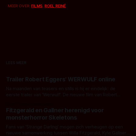
MEER OVER:
FILMS
,
ROEL REINÉ
LEES MEER
Trailer Robert Eggers' WERWULF online
Na maanden van teasers en stills is hij er eindelijk: de
eerste trailer van 'Werwulf'. De nieuwe film van Robert
Eggers toont - zoals we van hem kennen - een rauwe en
Door Thomas Vanbrabant
kille stijl vol folklore en mythe. Het topic deze keer is (kon
Fitzgerald en Gallner herenigd voor
het het al raden?)... de weerwolf. Kijk je mee?
monsterhorror Skeletons
Fans van 'Strange Darling' mogen zich verheugen op een
nieuwe samenwerking tussen Willa Fitzgerald, Kyle Gallner