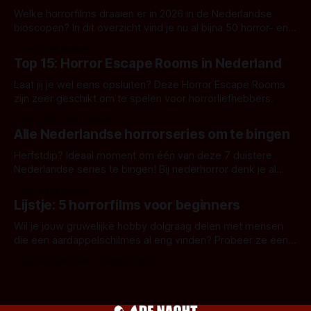
Welke horrorfilms draaien er in 2026 in de Nederlandse
bioscopen? In dit overzicht vind je nu al bijna 50 horror- en
aanverwante films.
Door Frank Mulder
Top 15: Horror Escape Rooms in Nederland
Laat jij je wel eens opsluiten? Deze Horror Escape Rooms
zijn zeer geschikt om te spelen voor horrorliefhebbers.
Door Janita van Leeuwen
Alle Nederlandse horrorseries om te bingen
Herfstdip? Ideaal moment om één van deze 7 duistere
Nederlandse series te bingen! Bij nederhorror denk je al
snel aan horrorfilms, waarschijnlijk specifiek aan De Lift,
Door Frank Mulder
Amsterdamned of The Johnsons. Maar Nederlandse horror
Lijstje: 5 horrorfilms voor beginners
is niet beperkt tot films. Hier een aantal Nederlandse tv-
series uit het duistere of horrorgenre. Als
Wil je jouw gruwelijke hobby dolgraag delen met mensen
die een aardappelschilmes al eng vinden? Probeer ze eens
op te warmen met een instapmodel horrorfilm.
Door Marloes Keeris, Gerben Prins