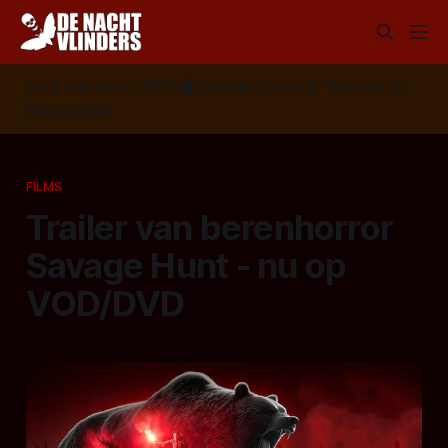
Volg ons op:
📣
RSS
📰
Google News
🦋
Bluesky
✉️
Nieuwsbrief
FILMS
Trailer van berenhorror
Savage Hunt - nu op
VOD/DVD