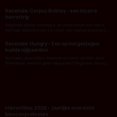
en regisseur J.T. Mollner. Binnenkort zijn ze te zien in
Door Thomas Vanbrabant
'Skeletons', een nieuwe creature feature waarvoor de
Recensie: Corpus Britney - een bizarre
opnames zijn gestart in Australië.
horrortrip
Belgische dichter Dominique de Groen houdt zich niet in
met haar debuutroman. De cover, een digitaal gerenderd en
bizar muterend lichaam tegen een pastelroze- en blauwe
Door Aafke van Pelt
achtergrond, belooft iets kleurrijks maar onheilspellends,
Recensie: Hungry - Een op hol geslagen
iets ongrijpbaars. En dat maakt De Groen met ieder woord
kudde nijlpaarden
waar.
Na haaien, anaconda's, leeuwen en beren dachten deze
filmmakers: waarom geen nijlpaarden? Regisseur James
Nunn doet het gewoon en aan ons om te oordelen of dat
Door Michel van Dam
goed uitpakt met Hungry of niet.
Horrorfilms 2026 - Jaarlijks overzicht
bioscoopreleases