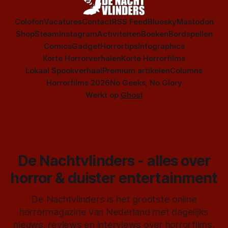
Colofon
Vacatures
Contact
RSS Feed
Bluesky
Mastodon
Shop
Steam
Instagram
Activiteiten
Boeken
Bordspellen
Comics
Gadget
Horrortips
Infographics
Korte Horrorverhalen
Korte Horrorfilms
Lokaal Spookverhaal
Premium artikelen
Columns
Horrorfilms 2026
No Geeks, No Glory
Werkt op
Ghost
De Nachtvlinders - alles over
horror & duister entertainment
De Nachtvlinders is het grootste online
horrormagazine van Nederland met dagelijks
nieuws, reviews en interviews over horrorfilms,