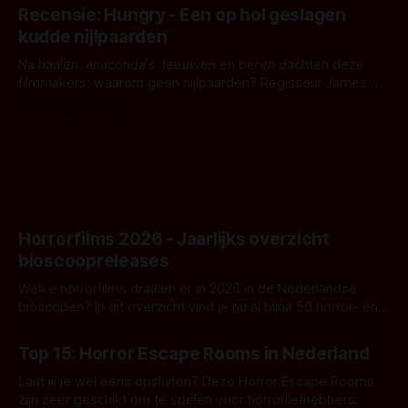
achtergrond, belooft iets kleurrijks maar onheilspellends,
Recensie: Hungry - Een op hol geslagen
iets ongrijpbaars. En dat maakt De Groen met ieder woord
kudde nijlpaarden
waar.
Na haaien, anaconda's, leeuwen en beren dachten deze
filmmakers: waarom geen nijlpaarden? Regisseur James
Nunn doet het gewoon en aan ons om te oordelen of dat
Door Michel van Dam
goed uitpakt met Hungry of niet.
Horrorfilms 2026 - Jaarlijks overzicht
bioscoopreleases
Welke horrorfilms draaien er in 2026 in de Nederlandse
bioscopen? In dit overzicht vind je nu al bijna 50 horror- en
aanverwante films.
Door Frank Mulder
Top 15: Horror Escape Rooms in Nederland
Laat jij je wel eens opsluiten? Deze Horror Escape Rooms
zijn zeer geschikt om te spelen voor horrorliefhebbers.