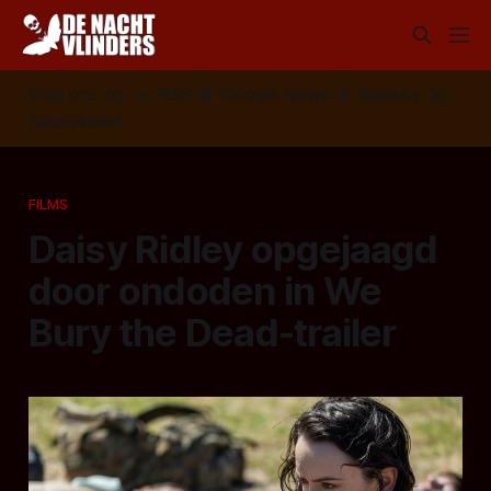
Volg ons op:
📣
RSS
📰
Google News
🦋
Bluesky
✉️
Nieuwsbrief
FILMS
Daisy Ridley opgejaagd
door ondoden in We
Bury the Dead-trailer