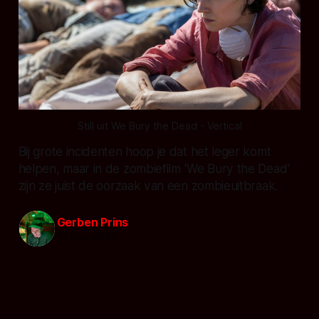
Still uit We Bury the Dead - Vertical
Bij grote incidenten hoop je dat het leger komt
helpen, maar in de zombiefilm 'We Bury the Dead'
zijn ze juist de oorzaak van een zombieuitbraak.
Gerben Prins
22 nov. 2025