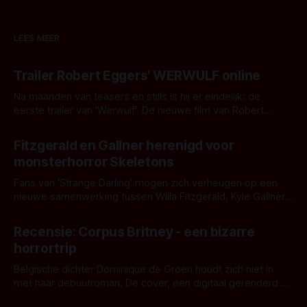
LEES MEER
Trailer Robert Eggers' WERWULF online
Na maanden van teasers en stills is hij er eindelijk: de
eerste trailer van 'Werwulf'. De nieuwe film van Robert
Eggers toont - zoals we van hem kennen - een rauwe en
Door Thomas Vanbrabant
kille stijl vol folklore en mythe. Het topic deze keer is (kon
Fitzgerald en Gallner herenigd voor
het het al raden?)... de weerwolf. Kijk je mee?
monsterhorror Skeletons
Fans van 'Strange Darling' mogen zich verheugen op een
nieuwe samenwerking tussen Willa Fitzgerald, Kyle Gallner
en regisseur J.T. Mollner. Binnenkort zijn ze te zien in
Door Thomas Vanbrabant
'Skeletons', een nieuwe creature feature waarvoor de
Recensie: Corpus Britney - een bizarre
opnames zijn gestart in Australië.
horrortrip
Belgische dichter Dominique de Groen houdt zich niet in
met haar debuutroman. De cover, een digitaal gerenderd en
bizar muterend lichaam tegen een pastelroze- en blauwe
Door Aafke van Pelt