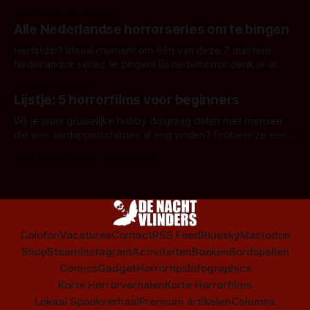
Door Janita van Leeuwen
Alle Nederlandse horrorseries om te bingen
Herfstdip? Ideaal moment om één van deze 7 duistere
Nederlandse series te bingen! Bij nederhorror denk je al
snel aan horrorfilms, waarschijnlijk specifiek aan De Lift,
Door Frank Mulder
Amsterdamned of The Johnsons. Maar Nederlandse horror
Lijstje: 5 horrorfilms voor beginners
is niet beperkt tot films. Hier een aantal Nederlandse tv-
series uit het duistere of horrorgenre. Als
Wil je jouw gruwelijke hobby dolgraag delen met mensen
die een aardappelschilmes al eng vinden? Probeer ze eens
op te warmen met een instapmodel horrorfilm.
Door Marloes Keeris, Gerben Prins
Colofon
Vacatures
Contact
RSS Feed
Bluesky
Mastodon
Shop
Steam
Instagram
Activiteiten
Boeken
Bordspellen
Comics
Gadget
Horrortips
Infographics
Korte Horrorverhalen
Korte Horrorfilms
Lokaal Spookverhaal
Premium artikelen
Columns