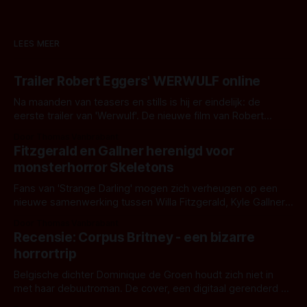
LEES MEER
Trailer Robert Eggers' WERWULF online
Na maanden van teasers en stills is hij er eindelijk: de
eerste trailer van 'Werwulf'. De nieuwe film van Robert
Eggers toont - zoals we van hem kennen - een rauwe en
Door Thomas Vanbrabant
kille stijl vol folklore en mythe. Het topic deze keer is (kon
Fitzgerald en Gallner herenigd voor
het het al raden?)... de weerwolf. Kijk je mee?
monsterhorror Skeletons
Fans van 'Strange Darling' mogen zich verheugen op een
nieuwe samenwerking tussen Willa Fitzgerald, Kyle Gallner
en regisseur J.T. Mollner. Binnenkort zijn ze te zien in
Door Thomas Vanbrabant
'Skeletons', een nieuwe creature feature waarvoor de
Recensie: Corpus Britney - een bizarre
opnames zijn gestart in Australië.
horrortrip
Belgische dichter Dominique de Groen houdt zich niet in
met haar debuutroman. De cover, een digitaal gerenderd en
bizar muterend lichaam tegen een pastelroze- en blauwe