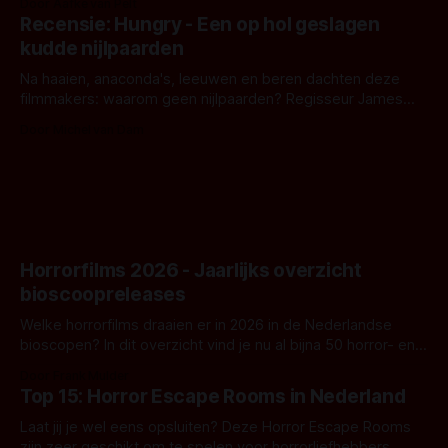
Door Aafke van Pelt
achtergrond, belooft iets kleurrijks maar onheilspellends,
Recensie: Hungry - Een op hol geslagen
iets ongrijpbaars. En dat maakt De Groen met ieder woord
kudde nijlpaarden
waar.
Na haaien, anaconda's, leeuwen en beren dachten deze
filmmakers: waarom geen nijlpaarden? Regisseur James
Nunn doet het gewoon en aan ons om te oordelen of dat
Door Michel van Dam
goed uitpakt met Hungry of niet.
Horrorfilms 2026 - Jaarlijks overzicht
bioscoopreleases
Welke horrorfilms draaien er in 2026 in de Nederlandse
bioscopen? In dit overzicht vind je nu al bijna 50 horror- en
aanverwante films.
Door Frank Mulder
Top 15: Horror Escape Rooms in Nederland
Laat jij je wel eens opsluiten? Deze Horror Escape Rooms
zijn zeer geschikt om te spelen voor horrorliefhebbers.