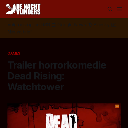
Volg ons op:
📣
RSS
📰
Google News
🦋
Bluesky
✉️
Nieuwsbrief
GAMES
Trailer horrorkomedie
Dead Rising:
Watchtower