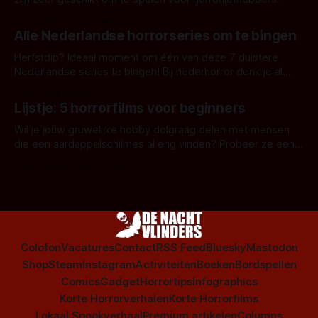
Door Janita van Leeuwen
Alle Nederlandse horrorseries om te bingen
Herfstdip? Ideaal moment om één van deze 7 duistere
Nederlandse series te bingen! Bij nederhorror denk je al
snel aan horrorfilms, waarschijnlijk specifiek aan De Lift,
Door Frank Mulder
Amsterdamned of The Johnsons. Maar Nederlandse horror
Lijstje: 5 horrorfilms voor beginners
is niet beperkt tot films. Hier een aantal Nederlandse tv-
series uit het duistere of horrorgenre. Als
Wil je jouw gruwelijke hobby dolgraag delen met mensen
die een aardappelschilmes al eng vinden? Probeer ze eens
op te warmen met een instapmodel horrorfilm.
Door Marloes Keeris, Gerben Prins
Colofon
Vacatures
Contact
RSS Feed
Bluesky
Mastodon
Shop
Steam
Instagram
Activiteiten
Boeken
Bordspellen
Comics
Gadget
Horrortips
Infographics
Korte Horrorverhalen
Korte Horrorfilms
Lokaal Spookverhaal
Premium artikelen
Columns