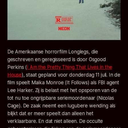
De Amerikaanse horrorfilm
Longlegs
, die
geschreven en geregisseerd is door Osgood
Perkins (
I Am the Pretty Thing That Lives in the
House
), staat gepland voor donderdag 11 juli. In de
film speelt Maika Monroe (
It Follows
) als FBI agent
Lee Harker. Zij is belast met het opsporen van de
tot nu toe ongrijpbare seriemoordenaar (Nicolas
Cage). De zaak neemt een lugubere wending als
blijkt dat er meer speelt dan alleen het
verklaarbare. En dat niet alleen. De occulte