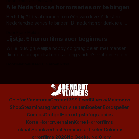
Door Janita van Leeuwen
Alle Nederlandse horrorseries om te bingen
Herfstdip? Ideaal moment om één van deze 7 duistere
Nederlandse series te bingen! Bij nederhorror denk je al
snel aan horrorfilms, waarschijnlijk specifiek aan De Lift,
Door Frank Mulder
Amsterdamned of The Johnsons. Maar Nederlandse horror
Lijstje: 5 horrorfilms voor beginners
is niet beperkt tot films. Hier een aantal Nederlandse tv-
series uit het duistere of horrorgenre. Als
Wil je jouw gruwelijke hobby dolgraag delen met mensen
die een aardappelschilmes al eng vinden? Probeer ze eens
op te warmen met een instapmodel horrorfilm.
Door Marloes Keeris, Gerben Prins
Colofon
Vacatures
Contact
RSS Feed
Bluesky
Mastodon
Shop
Steam
Instagram
Activiteiten
Boeken
Bordspellen
Comics
Gadget
Horrortips
Infographics
Korte Horrorverhalen
Korte Horrorfilms
Lokaal Spookverhaal
Premium artikelen
Columns
Horrorfilms 2026
No Geeks, No Glory