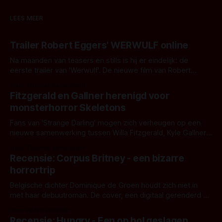
LEES MEER
Trailer Robert Eggers' WERWULF online
Na maanden van teasers en stills is hij er eindelijk: de
eerste trailer van 'Werwulf'. De nieuwe film van Robert
Eggers toont - zoals we van hem kennen - een rauwe en
Door Thomas Vanbrabant
kille stijl vol folklore en mythe. Het topic deze keer is (kon
Fitzgerald en Gallner herenigd voor
het het al raden?)... de weerwolf. Kijk je mee?
monsterhorror Skeletons
Fans van 'Strange Darling' mogen zich verheugen op een
nieuwe samenwerking tussen Willa Fitzgerald, Kyle Gallner
en regisseur J.T. Mollner. Binnenkort zijn ze te zien in
Door Thomas Vanbrabant
'Skeletons', een nieuwe creature feature waarvoor de
Recensie: Corpus Britney - een bizarre
opnames zijn gestart in Australië.
horrortrip
Belgische dichter Dominique de Groen houdt zich niet in
met haar debuutroman. De cover, een digitaal gerenderd en
bizar muterend lichaam tegen een pastelroze- en blauwe
Door Aafke van Pelt
achtergrond, belooft iets kleurrijks maar onheilspellends,
Recensie: Hungry - Een op hol geslagen