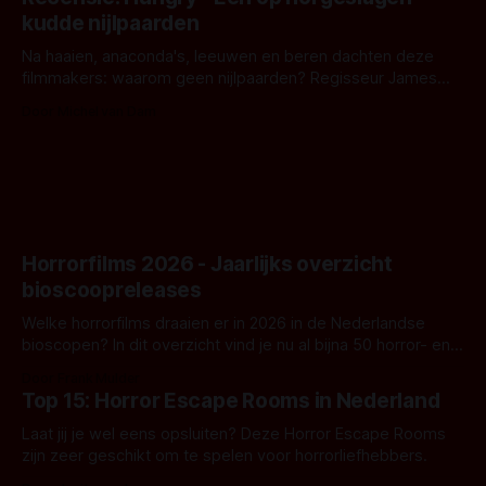
iets ongrijpbaars. En dat maakt De Groen met ieder woord
kudde nijlpaarden
waar.
Na haaien, anaconda's, leeuwen en beren dachten deze
filmmakers: waarom geen nijlpaarden? Regisseur James
Nunn doet het gewoon en aan ons om te oordelen of dat
Door Michel van Dam
goed uitpakt met Hungry of niet.
Horrorfilms 2026 - Jaarlijks overzicht
bioscoopreleases
Welke horrorfilms draaien er in 2026 in de Nederlandse
bioscopen? In dit overzicht vind je nu al bijna 50 horror- en
aanverwante films.
Door Frank Mulder
Top 15: Horror Escape Rooms in Nederland
Laat jij je wel eens opsluiten? Deze Horror Escape Rooms
zijn zeer geschikt om te spelen voor horrorliefhebbers.