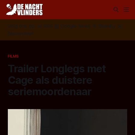
Volg ons op:
📣
RSS
📰
Google News
🦋
Bluesky
✉️
Nieuwsbrief
FILMS
Trailer Longlegs met
Cage als duistere
seriemoordenaar