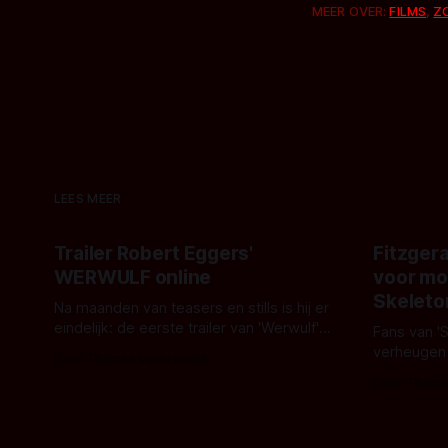
MEER OVER:
FILMS
,
Z
LEES MEER
Trailer Robert Eggers'
Fitzgera
WERWULF online
voor mo
Skeleto
Na maanden van teasers en stills is hij er
eindelijk: de eerste trailer van 'Werwulf'.
Fans van '
De nieuwe film van Robert Eggers toont
verheugen
Door Thomas Vanbrabant
- zoals we van hem kennen - een rauwe
samenwerki
Door Thoma
en kille stijl vol folklore en mythe. Het
Kyle Gallne
topic deze keer is (kon het het al
Binnenkort 
raden?)... de weerwolf. Kijk je mee?
een nieuwe