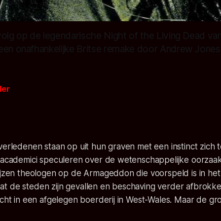
volg op de legendarische Night of the Living Dead v
een onafhankelijke Britse remake door Andrew Jone
der
2
verledenen staan op uit hun graven met een instinct zich
l academici speculeren over de wetenschappelijke oorzaa
wijzen theologen op de Armageddon die voorspeld is in he
t de steden zijn gevallen en beschaving verder afbrokke
ucht in een afgelegen boerderij in West-Wales. Maar de gro