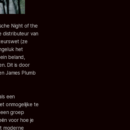
ische Night of the
e distributeur van
teurswet (ze
ongeluk het
mein beland,
. Dit is door
ten James Plumb
als een
het onmogelijke te
r een groep
eën voor hoe je
at moderne