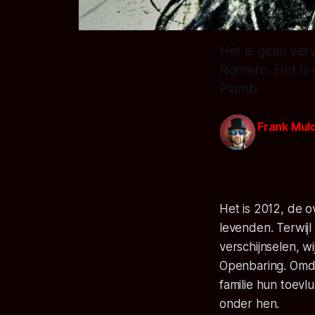
Het is geen ver
Romero. Het is 
Plumb
Frank Mul
07 dec. 201
Het is 2012, de o
levenden. Terwij
verschijnselen, 
Openbaring. Omda
familie hun toevl
onder hen.