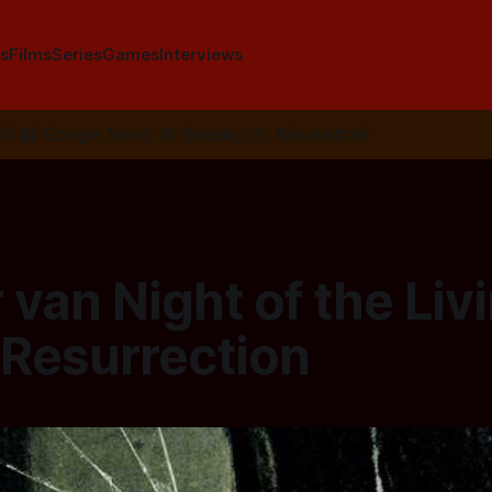
s
Films
Series
Games
Interviews
SS
📰
Google News
🦋
Bluesky
✉️
Nieuwsbrief
r van Night of the Liv
 Resurrection