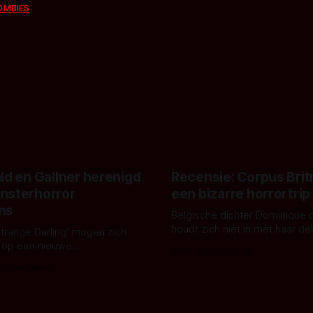
OMBIES
ld en Gallner herenigd
Recensie: Corpus Brit
nsterhorror
een bizarre horrortrip
ns
Belgische dichter Dominique 
houdt zich niet in met haar d
Strange Darling' mogen zich
De cover, een digitaal gerend
 op een nieuwe
Door Aafke van Pelt
bizar muterend lichaam tegen
ng tussen Willa Fitzgerald,
s Vanbrabant
pastelroze- en blauwe achter
r en regisseur J.T. Mollner.
belooft iets kleurrijks maar
zijn ze te zien in 'Skeletons',
onheilspellends, iets ongrijpb
 creature feature waarvoor