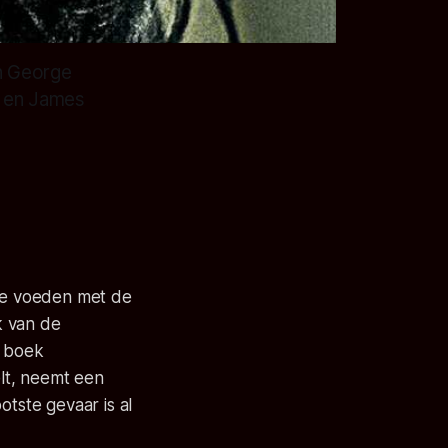
an George
s en James
 te voeden met de
k van de
t boek
lt, neemt een
otste gevaar is al