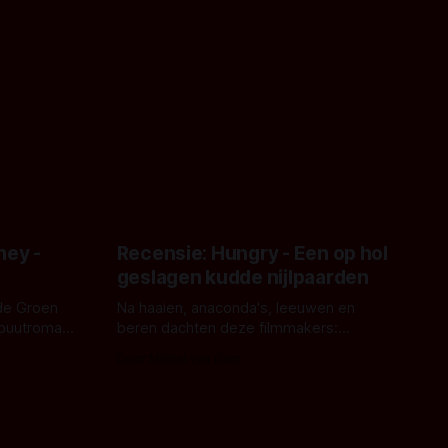
ney -
Recensie: Hungry - Een op hol
geslagen kudde nijlpaarden
de Groen
Na haaien, anaconda's, leeuwen en
ebuutroman.
beren dachten deze filmmakers:
erd en
waarom geen nijlpaarden? Regisseur
Door Michel van Dam
 een
James Nunn doet het gewoon en aan
grond,
ons om te oordelen of dat goed uitpakt
met Hungry of niet.
aars. En dat