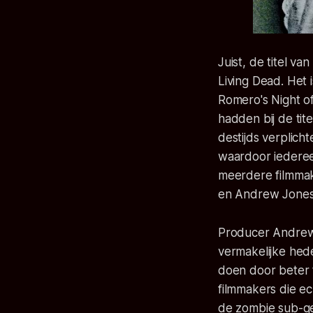
Juist, de titel va
Living Dead. Het 
Romero's Night o
hadden bij de tite
destijds verplich
waardoor iedereen
meerdere filmma
en Andrew Jones
Producer Andre
vermakelijke hede
doen door beter t
filmmakers die e
de zombie sub-ge