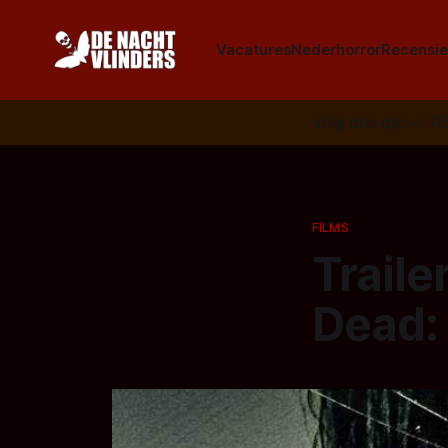
Vacatures
Nederhorror
Recensie
Volg ons op:
📣
R
FILMS
Traile
Dead: