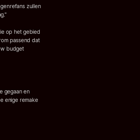
 genrefans zullen
g."
ie op het gebied
aarom passend dat
low budget
ère gegaan en
 de enige remake