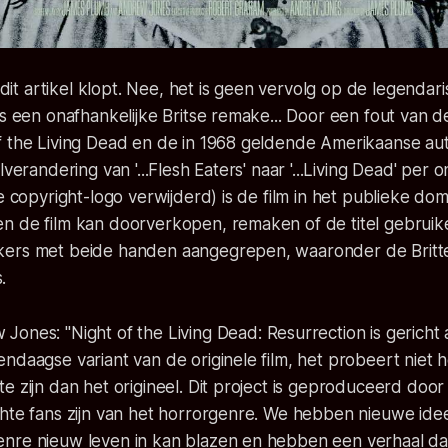
n dit artikel klopt. Nee, het is geen vervolg op de legendar
is een onafhankelijke Britse remake... Door een fout van d
f the Living Dead en de in 1968 geldende Amerikaanse au
lverandering van '...Flesh Eaters' naar '...Living Dead' per 
te copyright-logo verwijderd) is de film in het publieke do
 de film kan doorverkopen, remaken of de titel gebruiken
kers met beide handen aangegrepen, waaronder de Brit
.
w Jones:
"Night of the Living Dead: Resurrection is gericht 
ndaagse variant van de originele film, het probeert niet 
e zijn dan het origineel. Dit project is geproduceerd doo
chte fans zijn van het horrorgenre. We hebben nieuwe ide
nre nieuw leven in kan blazen en hebben een verhaal d