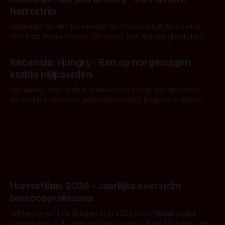
opnames zijn gestart in Australië.
horrortrip
Belgische dichter Dominique de Groen houdt zich niet in
met haar debuutroman. De cover, een digitaal gerenderd en
bizar muterend lichaam tegen een pastelroze- en blauwe
Door Aafke van Pelt
achtergrond, belooft iets kleurrijks maar onheilspellends,
Recensie: Hungry - Een op hol geslagen
iets ongrijpbaars. En dat maakt De Groen met ieder woord
kudde nijlpaarden
waar.
Na haaien, anaconda's, leeuwen en beren dachten deze
filmmakers: waarom geen nijlpaarden? Regisseur James
Nunn doet het gewoon en aan ons om te oordelen of dat
Door Michel van Dam
goed uitpakt met Hungry of niet.
Horrorfilms 2026 - Jaarlijks overzicht
bioscoopreleases
Welke horrorfilms draaien er in 2026 in de Nederlandse
bioscopen? In dit overzicht vind je nu al bijna 50 horror- en