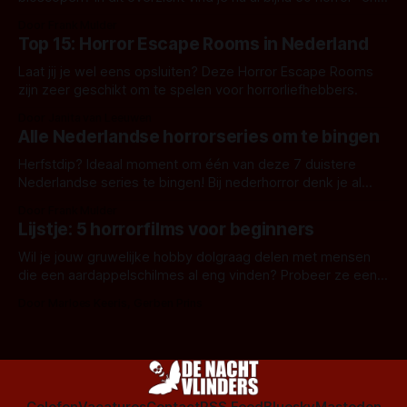
aanverwante films.
Door Frank Mulder
Top 15: Horror Escape Rooms in Nederland
Laat jij je wel eens opsluiten? Deze Horror Escape Rooms
zijn zeer geschikt om te spelen voor horrorliefhebbers.
Door Janita van Leeuwen
Alle Nederlandse horrorseries om te bingen
Herfstdip? Ideaal moment om één van deze 7 duistere
Nederlandse series te bingen! Bij nederhorror denk je al
snel aan horrorfilms, waarschijnlijk specifiek aan De Lift,
Door Frank Mulder
Amsterdamned of The Johnsons. Maar Nederlandse horror
Lijstje: 5 horrorfilms voor beginners
is niet beperkt tot films. Hier een aantal Nederlandse tv-
series uit het duistere of horrorgenre. Als
Wil je jouw gruwelijke hobby dolgraag delen met mensen
die een aardappelschilmes al eng vinden? Probeer ze eens
op te warmen met een instapmodel horrorfilm.
Door Marloes Keeris, Gerben Prins
Colofon
Vacatures
Contact
RSS Feed
Bluesky
Mastodon