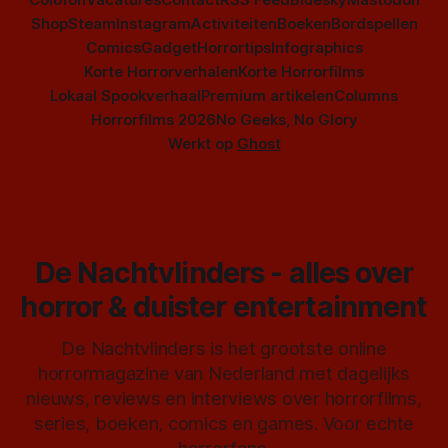
Shop
Steam
Instagram
Activiteiten
Boeken
Bordspellen
Comics
Gadget
Horrortips
Infographics
Korte Horrorverhalen
Korte Horrorfilms
Lokaal Spookverhaal
Premium artikelen
Columns
Horrorfilms 2026
No Geeks, No Glory
Werkt op
Ghost
De Nachtvlinders - alles over
horror & duister entertainment
De Nachtvlinders is het grootste online
horrormagazine van Nederland met dagelijks
nieuws, reviews en interviews over horrorfilms,
series, boeken, comics en games. Voor echte