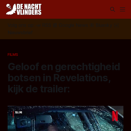
Volg ons op:
📣
RSS
📰
Google News
🦋
Bluesky
✉️
Nieuwsbrief
FILMS
Geloof en gerechtigheid
botsen in Revelations,
kijk de trailer: