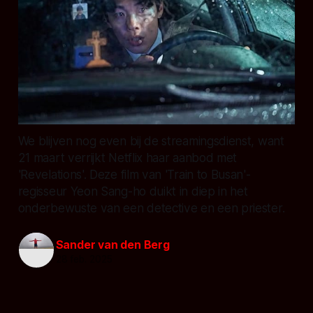
We blijven nog even bij de streamingsdienst, want
21 maart verrijkt Netflix haar aanbod met
'Revelations'. Deze film van 'Train to Busan'-
regisseur Yeon Sang-ho duikt in diep in het
onderbewuste van een detective en een priester.
Sander van den Berg
28 feb. 2025