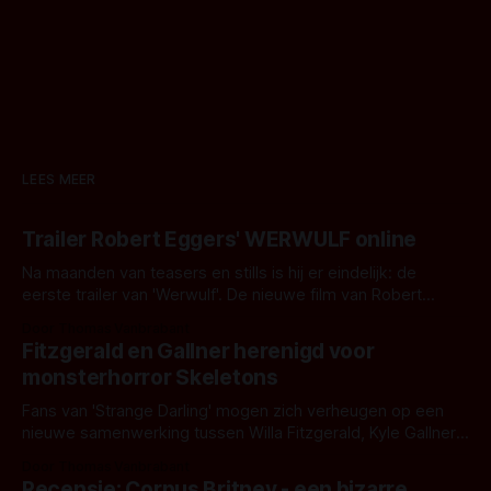
LEES MEER
Trailer Robert Eggers' WERWULF online
Na maanden van teasers en stills is hij er eindelijk: de
eerste trailer van 'Werwulf'. De nieuwe film van Robert
Eggers toont - zoals we van hem kennen - een rauwe en
Door Thomas Vanbrabant
kille stijl vol folklore en mythe. Het topic deze keer is (kon
Fitzgerald en Gallner herenigd voor
het het al raden?)... de weerwolf. Kijk je mee?
monsterhorror Skeletons
Fans van 'Strange Darling' mogen zich verheugen op een
nieuwe samenwerking tussen Willa Fitzgerald, Kyle Gallner
en regisseur J.T. Mollner. Binnenkort zijn ze te zien in
Door Thomas Vanbrabant
'Skeletons', een nieuwe creature feature waarvoor de
Recensie: Corpus Britney - een bizarre