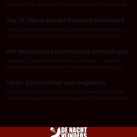
bioscopen? In dit overzicht vind je nu al bijna 50 horror- en
aanverwante films.
Door Frank Mulder
Top 15: Horror Escape Rooms in Nederland
Laat jij je wel eens opsluiten? Deze Horror Escape Rooms
zijn zeer geschikt om te spelen voor horrorliefhebbers.
Door Janita van Leeuwen
Alle Nederlandse horrorseries om te bingen
Herfstdip? Ideaal moment om één van deze 7 duistere
Nederlandse series te bingen! Bij nederhorror denk je al
snel aan horrorfilms, waarschijnlijk specifiek aan De Lift,
Door Frank Mulder
Amsterdamned of The Johnsons. Maar Nederlandse horror
Lijstje: 5 horrorfilms voor beginners
is niet beperkt tot films. Hier een aantal Nederlandse tv-
series uit het duistere of horrorgenre. Als
Wil je jouw gruwelijke hobby dolgraag delen met mensen
die een aardappelschilmes al eng vinden? Probeer ze eens
op te warmen met een instapmodel horrorfilm.
Door Marloes Keeris, Gerben Prins