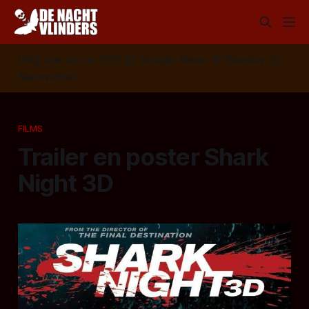
Volg ons op:
📣
RSS
📰
Google News
🦋
Bluesky
✉️
Nieuwsbrief
FILMS
Trailer en poster Shark
Night 3D