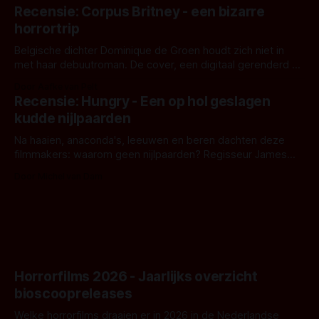
'Skeletons', een nieuwe creature feature waarvoor de
Recensie: Corpus Britney - een bizarre
opnames zijn gestart in Australië.
horrortrip
Belgische dichter Dominique de Groen houdt zich niet in
met haar debuutroman. De cover, een digitaal gerenderd en
bizar muterend lichaam tegen een pastelroze- en blauwe
Door Aafke van Pelt
achtergrond, belooft iets kleurrijks maar onheilspellends,
Recensie: Hungry - Een op hol geslagen
iets ongrijpbaars. En dat maakt De Groen met ieder woord
kudde nijlpaarden
waar.
Na haaien, anaconda's, leeuwen en beren dachten deze
filmmakers: waarom geen nijlpaarden? Regisseur James
Nunn doet het gewoon en aan ons om te oordelen of dat
Door Michel van Dam
goed uitpakt met Hungry of niet.
Horrorfilms 2026 - Jaarlijks overzicht
bioscoopreleases
Welke horrorfilms draaien er in 2026 in de Nederlandse