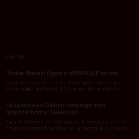
LEES MEER
Trailer Robert Eggers' WERWULF online
Na maanden van teasers en stills is hij er eindelijk: de
eerste trailer van 'Werwulf'. De nieuwe film van Robert
Eggers toont - zoals we van hem kennen - een rauwe en
Door Thomas Vanbrabant
kille stijl vol folklore en mythe. Het topic deze keer is (kon
Fitzgerald en Gallner herenigd voor
het het al raden?)... de weerwolf. Kijk je mee?
monsterhorror Skeletons
Fans van 'Strange Darling' mogen zich verheugen op een
nieuwe samenwerking tussen Willa Fitzgerald, Kyle Gallner
en regisseur J.T. Mollner. Binnenkort zijn ze te zien in
Door Thomas Vanbrabant