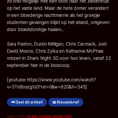
zo snel mogelijk met een boot naar het ziekenhuis
op het vaste land. Maar de hete zomer verandert
in een bloederige nachtmerrie als het groepje
studenten gevangen blijkt op het eiland, omgeven
door bloeddorstige haaien...
Sara Paxton, Dustin Milligan, Chris Carmack, Joel
David Moore, Chris Zylka en Katharine McPhee
vrezen in Shark Night 3D voor hun leven, vanaf 22
september hier in de bioscoop.
[youtube https://www.youtube.com/watch?
v=3TnBoszg1s0?rel=0&w=620&h=345]
📢 Deel dit artikel!
📧 Nieuwsbrief
MEER OVER:
FILMS
,
HAAIEN
,
MONSTERS