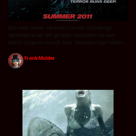
Een hete zomer verandert in een bloederige
nachtmerrie als het groepje studenten op een
eiland omgeven wordt door bloeddorstige haaien...
Frank Mulder
26 mei 2011