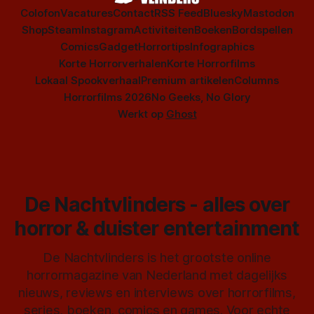
Colofon
Vacatures
Contact
RSS Feed
Bluesky
Mastodon
Shop
Steam
Instagram
Activiteiten
Boeken
Bordspellen
Comics
Gadget
Horrortips
Infographics
Korte Horrorverhalen
Korte Horrorfilms
Lokaal Spookverhaal
Premium artikelen
Columns
Horrorfilms 2026
No Geeks, No Glory
Werkt op
Ghost
De Nachtvlinders - alles over
horror & duister entertainment
De Nachtvlinders is het grootste online
horrormagazine van Nederland met dagelijks
nieuws, reviews en interviews over horrorfilms,
series, boeken, comics en games. Voor echte