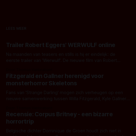
LEES MEER
Trailer Robert Eggers' WERWULF online
Na maanden van teasers en stills is hij er eindelijk: de
eerste trailer van 'Werwulf'. De nieuwe film van Robert
Eggers toont - zoals we van hem kennen - een rauwe en
Door Thomas Vanbrabant
kille stijl vol folklore en mythe. Het topic deze keer is (kon
Fitzgerald en Gallner herenigd voor
het het al raden?)... de weerwolf. Kijk je mee?
monsterhorror Skeletons
Fans van 'Strange Darling' mogen zich verheugen op een
nieuwe samenwerking tussen Willa Fitzgerald, Kyle Gallner
en regisseur J.T. Mollner. Binnenkort zijn ze te zien in
Door Thomas Vanbrabant
'Skeletons', een nieuwe creature feature waarvoor de
Recensie: Corpus Britney - een bizarre
opnames zijn gestart in Australië.
horrortrip
Belgische dichter Dominique de Groen houdt zich niet in