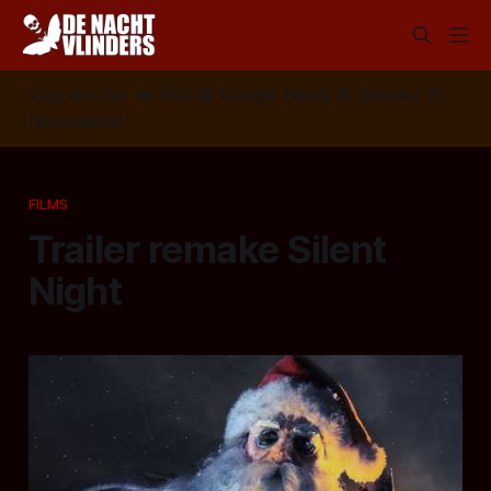
Volg ons op:
📣
RSS
📰
Google News
🦋
Bluesky
✉️
Nieuwsbrief
FILMS
Trailer remake Silent
Night