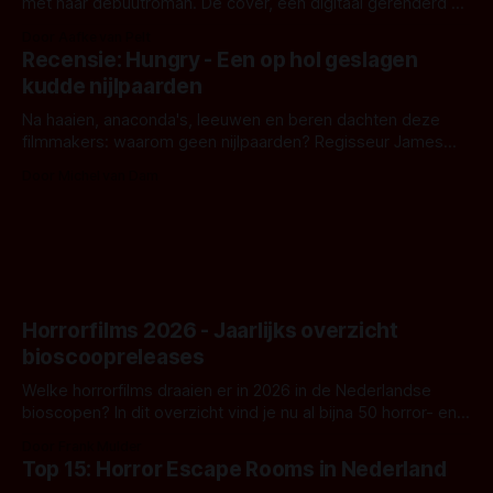
met haar debuutroman. De cover, een digitaal gerenderd en
bizar muterend lichaam tegen een pastelroze- en blauwe
Door Aafke van Pelt
achtergrond, belooft iets kleurrijks maar onheilspellends,
Recensie: Hungry - Een op hol geslagen
iets ongrijpbaars. En dat maakt De Groen met ieder woord
kudde nijlpaarden
waar.
Na haaien, anaconda's, leeuwen en beren dachten deze
filmmakers: waarom geen nijlpaarden? Regisseur James
Nunn doet het gewoon en aan ons om te oordelen of dat
Door Michel van Dam
goed uitpakt met Hungry of niet.
Horrorfilms 2026 - Jaarlijks overzicht
bioscoopreleases
Welke horrorfilms draaien er in 2026 in de Nederlandse
bioscopen? In dit overzicht vind je nu al bijna 50 horror- en
aanverwante films.
Door Frank Mulder
Top 15: Horror Escape Rooms in Nederland