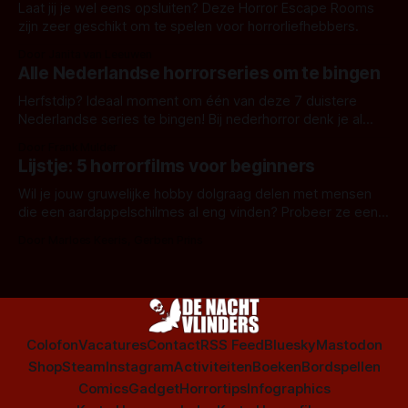
Laat jij je wel eens opsluiten? Deze Horror Escape Rooms
zijn zeer geschikt om te spelen voor horrorliefhebbers.
Door Janita van Leeuwen
Alle Nederlandse horrorseries om te bingen
Herfstdip? Ideaal moment om één van deze 7 duistere
Nederlandse series te bingen! Bij nederhorror denk je al
snel aan horrorfilms, waarschijnlijk specifiek aan De Lift,
Door Frank Mulder
Amsterdamned of The Johnsons. Maar Nederlandse horror
Lijstje: 5 horrorfilms voor beginners
is niet beperkt tot films. Hier een aantal Nederlandse tv-
series uit het duistere of horrorgenre. Als
Wil je jouw gruwelijke hobby dolgraag delen met mensen
die een aardappelschilmes al eng vinden? Probeer ze eens
op te warmen met een instapmodel horrorfilm.
Door Marloes Keeris, Gerben Prins
Colofon
Vacatures
Contact
RSS Feed
Bluesky
Mastodon
Shop
Steam
Instagram
Activiteiten
Boeken
Bordspellen
Comics
Gadget
Horrortips
Infographics