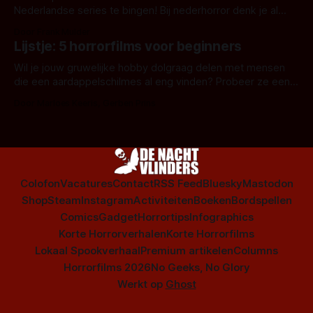
Nederlandse series te bingen! Bij nederhorror denk je al
snel aan horrorfilms, waarschijnlijk specifiek aan De Lift,
Door Frank Mulder
Amsterdamned of The Johnsons. Maar Nederlandse horror
Lijstje: 5 horrorfilms voor beginners
is niet beperkt tot films. Hier een aantal Nederlandse tv-
series uit het duistere of horrorgenre. Als
Wil je jouw gruwelijke hobby dolgraag delen met mensen
die een aardappelschilmes al eng vinden? Probeer ze eens
op te warmen met een instapmodel horrorfilm.
Door Marloes Keeris, Gerben Prins
Colofon
Vacatures
Contact
RSS Feed
Bluesky
Mastodon
Shop
Steam
Instagram
Activiteiten
Boeken
Bordspellen
Comics
Gadget
Horrortips
Infographics
Korte Horrorverhalen
Korte Horrorfilms
Lokaal Spookverhaal
Premium artikelen
Columns
Horrorfilms 2026
No Geeks, No Glory
Werkt op
Ghost