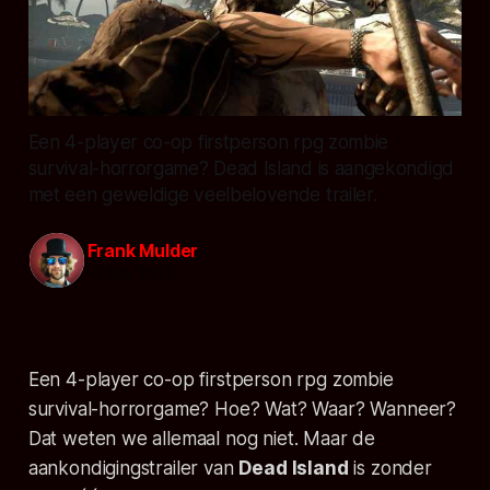
Een 4-player co-op firstperson rpg zombie
survival-horrorgame? Dead Island is aangekondigd
met een geweldige veelbelovende trailer.
Frank Mulder
17 feb. 2011
Een 4-player co-op firstperson rpg zombie
survival-horrorgame? Hoe? Wat? Waar? Wanneer?
Dat weten we allemaal nog niet. Maar de
aankondigingstrailer van
Dead Island
is zonder