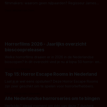
filmmakers: waarom geen nijlpaarden? Regisseur James
Nunn doet het gewoon en aan ons om te oordelen of dat
Door Michel van Dam
goed uitpakt met Hungry of niet.
Horrorfilms 2026 - Jaarlijks overzicht
bioscoopreleases
Welke horrorfilms draaien er in 2026 in de Nederlandse
bioscopen? In dit overzicht vind je nu al bijna 50 horror- en
aanverwante films.
Door Frank Mulder
Top 15: Horror Escape Rooms in Nederland
Laat jij je wel eens opsluiten? Deze Horror Escape Rooms
zijn zeer geschikt om te spelen voor horrorliefhebbers.
Door Janita van Leeuwen
Alle Nederlandse horrorseries om te bingen
Herfstdip? Ideaal moment om één van deze 7 duistere