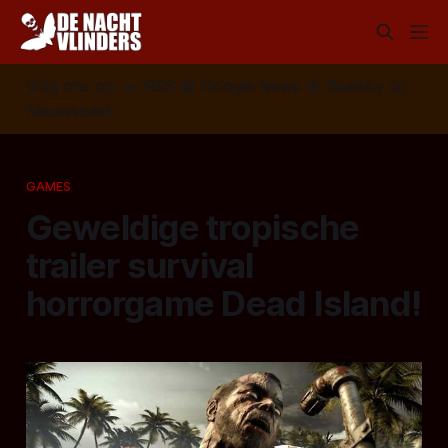
Volg ons op:
📣
RSS
📰
Google News
🦋
Bluesky
✉️
Nieuwsbrief
GAMES
Geweldige tropische
trailer survival
horrorgame Dead Island!