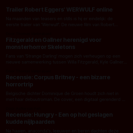
Trailer Robert Eggers' WERWULF online
Na maanden van teasers en stills is hij er eindelijk: de
eerste trailer van 'Werwulf'. De nieuwe film van Robert
Eggers toont - zoals we van hem kennen - een rauwe en
Door Thomas Vanbrabant
kille stijl vol folklore en mythe. Het topic deze keer is (kon
Fitzgerald en Gallner herenigd voor
het het al raden?)... de weerwolf. Kijk je mee?
monsterhorror Skeletons
Fans van 'Strange Darling' mogen zich verheugen op een
nieuwe samenwerking tussen Willa Fitzgerald, Kyle Gallner
en regisseur J.T. Mollner. Binnenkort zijn ze te zien in
Door Thomas Vanbrabant
'Skeletons', een nieuwe creature feature waarvoor de
Recensie: Corpus Britney - een bizarre
opnames zijn gestart in Australië.
horrortrip
Belgische dichter Dominique de Groen houdt zich niet in
met haar debuutroman. De cover, een digitaal gerenderd en
bizar muterend lichaam tegen een pastelroze- en blauwe
Door Aafke van Pelt
achtergrond, belooft iets kleurrijks maar onheilspellends,
Recensie: Hungry - Een op hol geslagen
iets ongrijpbaars. En dat maakt De Groen met ieder woord
kudde nijlpaarden
waar.
Na haaien, anaconda's, leeuwen en beren dachten deze