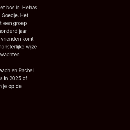
t bos in. Helaas
 Goedje. Het
t een groep
honderd jaar
 vrienden komt
onsterlijke wijze
 wachten.
Beach en Rachel
s in 2025 of
 je op de