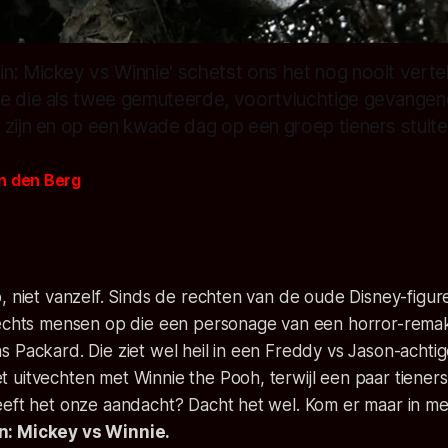
n: Mickey vs Winnie' schetst ons het nog nooit verte
e die als twee gemuteerde, voortvluchtige gevangen
 zijn en op een kwade dag op een groep tieners stuite
n den Berg
, niet vanzelf. Sinds de rechten van de oude Disney-figu
rechts mensen op die een personage van een horror-remak
 Packard. Die ziet wel heil in een
Freddy vs Jason
-achti
uitvechten met Winnie the Pooh, terwijl een paar tieners
eft het onze aandacht? Dacht het wel. Kom er maar in met
: Mickey vs Winnie.