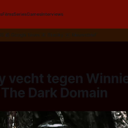
s
Films
Series
Games
Interviews
SS
📰
Google News
🦋
Bluesky
✉️
Nieuwsbrief
y vecht tegen Winnie
r The Dark Domain