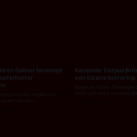
ld en Gallner herenigd
Recensie: Corpus Brit
nsterhorror
een bizarre horrortrip
ns
Belgische dichter Dominique 
houdt zich niet in met haar d
Strange Darling' mogen zich
De cover, een digitaal gerend
 op een nieuwe
Door Aafke van Pelt
bizar muterend lichaam tegen
ng tussen Willa Fitzgerald,
s Vanbrabant
pastelroze- en blauwe achter
r en regisseur J.T. Mollner.
belooft iets kleurrijks maar
zijn ze te zien in 'Skeletons',
onheilspellends, iets ongrijpb
 creature feature waarvoor
maakt De Groen met ieder wo
zijn gestart in Australië.