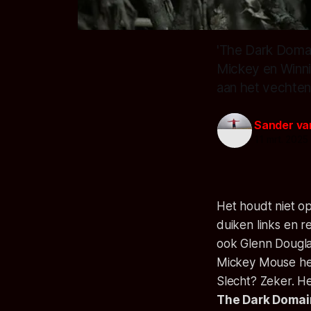
'The Dark Domai
Mickey en Winni
aan het vechten
Sander va
11 mrt. 2025
Het houdt niet op
duiken links en 
ook Glenn Douglas
Mickey Mouse het 
Slecht? Zeker. He
The Dark Domain