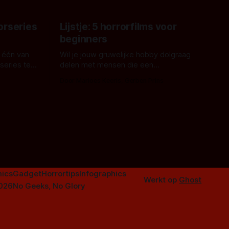
orseries
Lijstje: 5 horrorfilms voor
beginners
 één van
Wil je jouw gruwelijke hobby dolgraag
series te
delen met mensen die een
aardappelschilmes al eng vinden?
Door Marloes Keeris, Gerben Prins
 specifiek
Probeer ze eens op te warmen met een
f The
instapmodel horrorfilm.
orror is
n aantal
duistere of
ics
Gadget
Horrortips
Infographics
Werkt op
Ghost
2026
No Geeks, No Glory