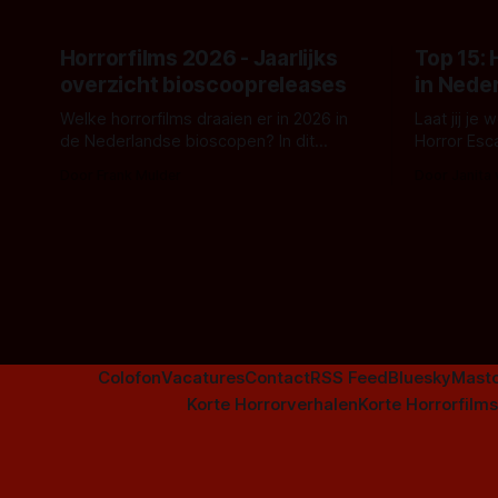
Horrorfilms 2026 - Jaarlijks
Top 15:
overzicht bioscoopreleases
in Nede
Welke horrorfilms draaien er in 2026 in
Laat jij je
de Nederlandse bioscopen? In dit
Horror Esc
overzicht vind je nu al bijna 50 horror- en
om te spel
Door Frank Mulder
Door Janita
aanverwante films.
Colofon
Vacatures
Contact
RSS Feed
Bluesky
Mast
Korte Horrorverhalen
Korte Horrorfilms