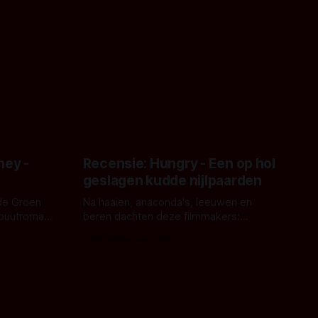
ney -
Recensie: Hungry - Een op hol
geslagen kudde nijlpaarden
de Groen
Na haaien, anaconda's, leeuwen en
ebuutroman.
beren dachten deze filmmakers:
erd en
waarom geen nijlpaarden? Regisseur
Door Michel van Dam
 een
James Nunn doet het gewoon en aan
grond,
ons om te oordelen of dat goed uitpakt
met Hungry of niet.
aars. En dat
ord waar.