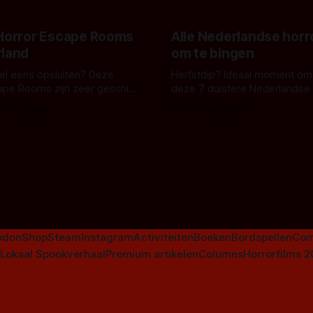
 Horror Escape Rooms
Alle Nederlandse horr
rland
om te bingen
 wel eens opsluiten? Deze
Herfstdip? Ideaal moment om
ape Rooms zijn zeer geschikt
deze 7 duistere Nederlandse 
en voor horrorliefhebbers.
bingen! Bij nederhorror denk je al snel
 van Leeuwen
Door Frank Mulder
aan horrorfilms, waarschijnlijk
aan De Lift, Amsterdamned o
Johnsons. Maar Nederlandse h
niet beperkt tot films. Hier ee
Nederlandse tv-series uit het 
horrorgenre. Als
odon
Shop
Steam
Instagram
Activiteiten
Boeken
Bordspellen
Com
Lokaal Spookverhaal
Premium artikelen
Columns
Horrorfilms 