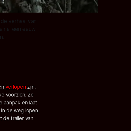
lde verhaal van
en al een eeuw
n.
ren
verlopen
zijn,
e voorzien. Zo
ge aanpak en laat
 in de weg lopen.
 de trailer van