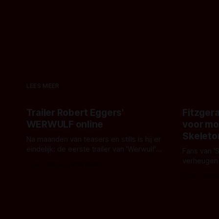
LEES MEER
Trailer Robert Eggers'
Fitzgera
WERWULF online
voor mo
Skeleto
Na maanden van teasers en stills is hij er
eindelijk: de eerste trailer van 'Werwulf'.
Fans van '
De nieuwe film van Robert Eggers toont
verheugen
Door Thomas Vanbrabant
- zoals we van hem kennen - een rauwe
samenwerki
Door Thoma
en kille stijl vol folklore en mythe. Het
Kyle Gallne
topic deze keer is (kon het het al
Binnenkort 
raden?)... de weerwolf. Kijk je mee?
een nieuwe
de opnames 