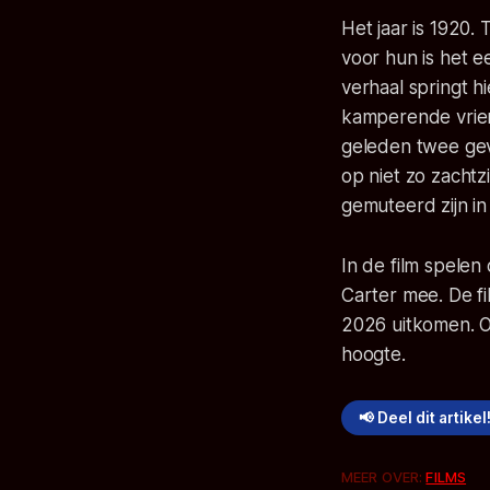
Het jaar is 1920.
voor hun is het 
verhaal springt 
kamperende vrien
geleden twee gev
op niet zo zachtz
gemuteerd zijn in
In de film spelen
Carter mee. De fi
2026 uitkomen. O
hoogte.
📢 Deel dit artikel
MEER OVER:
FILMS