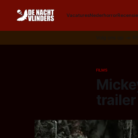
Vacatures
Nederhorror
Recensie
Volg ons op:
📣
R
FILMS
Micke
traile