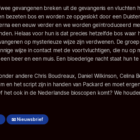
 Twee gevangenen breken uit de gevangenis en vluchten he
een bezeten bos en worden ze opgeslokt door een Duister
hierna een eeuw verder en we worden geïntroduceerd me
den. Helaas voor hun is dat precies hetzelfde bos waar 
angenen op mysterieuze wijze zijn verdwenen. De groep
innige wijze in contact met de voortvluchtigen, die nu op m
 een beer en een muis. Een bloederige nacht staat hun te
 onder andere Chris Boudreaux, Daniel Wilkinson, Celina 
lm en het script zijn in handen van Packard en moet ergen
f het ook in de Nederlandse bioscopen komt? We houden
!
📧 Nieuwsbrief