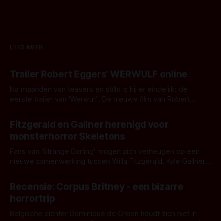
LEES MEER
Trailer Robert Eggers' WERWULF online
Na maanden van teasers en stills is hij er eindelijk: de
eerste trailer van 'Werwulf'. De nieuwe film van Robert
Eggers toont - zoals we van hem kennen - een rauwe en
Door Thomas Vanbrabant
kille stijl vol folklore en mythe. Het topic deze keer is (kon
Fitzgerald en Gallner herenigd voor
het het al raden?)... de weerwolf. Kijk je mee?
monsterhorror Skeletons
Fans van 'Strange Darling' mogen zich verheugen op een
nieuwe samenwerking tussen Willa Fitzgerald, Kyle Gallner
en regisseur J.T. Mollner. Binnenkort zijn ze te zien in
Door Thomas Vanbrabant
'Skeletons', een nieuwe creature feature waarvoor de
Recensie: Corpus Britney - een bizarre
opnames zijn gestart in Australië.
horrortrip
Belgische dichter Dominique de Groen houdt zich niet in