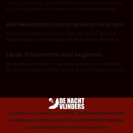
Laat jij je wel eens opsluiten? Deze Horror Escape Rooms
zijn zeer geschikt om te spelen voor horrorliefhebbers.
Door Janita van Leeuwen
Alle Nederlandse horrorseries om te bingen
Herfstdip? Ideaal moment om één van deze 7 duistere
Nederlandse series te bingen! Bij nederhorror denk je al
snel aan horrorfilms, waarschijnlijk specifiek aan De Lift,
Door Frank Mulder
Amsterdamned of The Johnsons. Maar Nederlandse horror
Lijstje: 5 horrorfilms voor beginners
is niet beperkt tot films. Hier een aantal Nederlandse tv-
series uit het duistere of horrorgenre. Als
Wil je jouw gruwelijke hobby dolgraag delen met mensen
die een aardappelschilmes al eng vinden? Probeer ze eens
op te warmen met een instapmodel horrorfilm.
Door Marloes Keeris, Gerben Prins
Colofon
Vacatures
Contact
RSS Feed
Bluesky
Mastodon
Shop
Steam
Instagram
Activiteiten
Boeken
Bordspellen
Comics
Gadget
Horrortips
Infographics