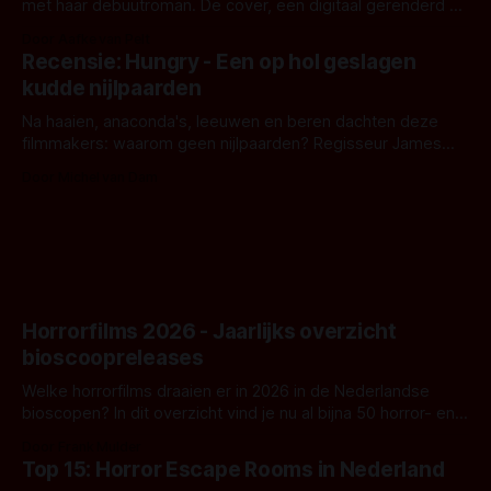
met haar debuutroman. De cover, een digitaal gerenderd en
bizar muterend lichaam tegen een pastelroze- en blauwe
Door Aafke van Pelt
achtergrond, belooft iets kleurrijks maar onheilspellends,
Recensie: Hungry - Een op hol geslagen
iets ongrijpbaars. En dat maakt De Groen met ieder woord
kudde nijlpaarden
waar.
Na haaien, anaconda's, leeuwen en beren dachten deze
filmmakers: waarom geen nijlpaarden? Regisseur James
Nunn doet het gewoon en aan ons om te oordelen of dat
Door Michel van Dam
goed uitpakt met Hungry of niet.
Horrorfilms 2026 - Jaarlijks overzicht
bioscoopreleases
Welke horrorfilms draaien er in 2026 in de Nederlandse
bioscopen? In dit overzicht vind je nu al bijna 50 horror- en
aanverwante films.
Door Frank Mulder
Top 15: Horror Escape Rooms in Nederland