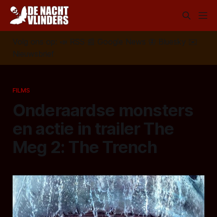
Volg ons op:
📣
RSS
📰
Google News
🦋
Bluesky
✉️
Nieuwsbrief
FILMS
Onderaardse monsters
en actie in trailer The
Meg 2: The Trench