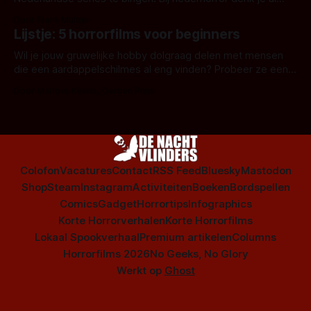
snel aan horrorfilms, waarschijnlijk specifiek aan De Lift,
Door Frank Mulder
Amsterdamned of The Johnsons. Maar Nederlandse horror
Lijstje: 5 horrorfilms voor beginners
is niet beperkt tot films. Hier een aantal Nederlandse tv-
series uit het duistere of horrorgenre. Als
Wil je jouw gruwelijke hobby dolgraag delen met mensen
die een aardappelschilmes al eng vinden? Probeer ze eens
op te warmen met een instapmodel horrorfilm.
Door Marloes Keeris, Gerben Prins
Colofon
Vacatures
Contact
RSS Feed
Bluesky
Mastodon
Shop
Steam
Instagram
Activiteiten
Boeken
Bordspellen
Comics
Gadget
Horrortips
Infographics
Korte Horrorverhalen
Korte Horrorfilms
Lokaal Spookverhaal
Premium artikelen
Columns
Horrorfilms 2026
No Geeks, No Glory
Werkt op
Ghost