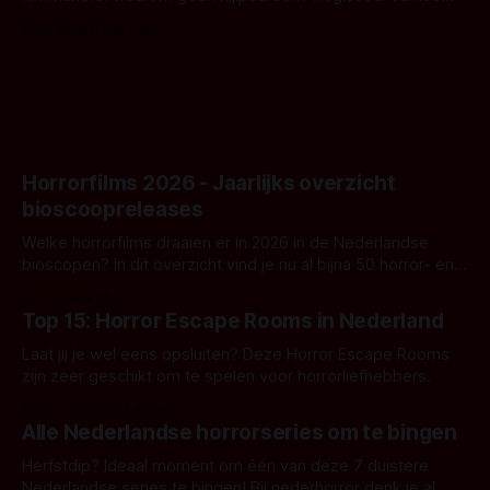
Nunn doet het gewoon en aan ons om te oordelen of dat
Door Michel van Dam
goed uitpakt met Hungry of niet.
Horrorfilms 2026 - Jaarlijks overzicht
bioscoopreleases
Welke horrorfilms draaien er in 2026 in de Nederlandse
bioscopen? In dit overzicht vind je nu al bijna 50 horror- en
aanverwante films.
Door Frank Mulder
Top 15: Horror Escape Rooms in Nederland
Laat jij je wel eens opsluiten? Deze Horror Escape Rooms
zijn zeer geschikt om te spelen voor horrorliefhebbers.
Door Janita van Leeuwen
Alle Nederlandse horrorseries om te bingen
Herfstdip? Ideaal moment om één van deze 7 duistere
Nederlandse series te bingen! Bij nederhorror denk je al