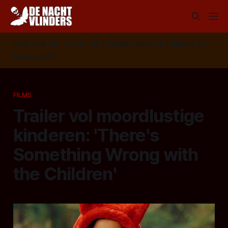
Volg ons op:
📣
RSS
📰
Google News
🦋
Bluesky
✉️
Nieuwsbrief
FILMS
Trailer vol moordlustige
kinderen: 'There's
Something Wrong with
the Children'