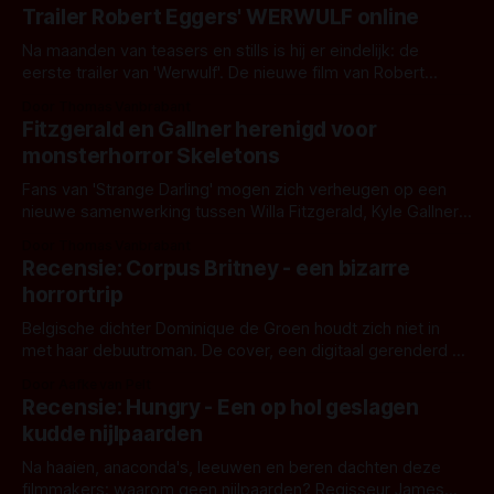
Trailer Robert Eggers' WERWULF online
Na maanden van teasers en stills is hij er eindelijk: de
eerste trailer van 'Werwulf'. De nieuwe film van Robert
Eggers toont - zoals we van hem kennen - een rauwe en
Door Thomas Vanbrabant
kille stijl vol folklore en mythe. Het topic deze keer is (kon
Fitzgerald en Gallner herenigd voor
het het al raden?)... de weerwolf. Kijk je mee?
monsterhorror Skeletons
Fans van 'Strange Darling' mogen zich verheugen op een
nieuwe samenwerking tussen Willa Fitzgerald, Kyle Gallner
en regisseur J.T. Mollner. Binnenkort zijn ze te zien in
Door Thomas Vanbrabant
'Skeletons', een nieuwe creature feature waarvoor de
Recensie: Corpus Britney - een bizarre
opnames zijn gestart in Australië.
horrortrip
Belgische dichter Dominique de Groen houdt zich niet in
met haar debuutroman. De cover, een digitaal gerenderd en
bizar muterend lichaam tegen een pastelroze- en blauwe
Door Aafke van Pelt
achtergrond, belooft iets kleurrijks maar onheilspellends,
Recensie: Hungry - Een op hol geslagen
iets ongrijpbaars. En dat maakt De Groen met ieder woord
kudde nijlpaarden
waar.
Na haaien, anaconda's, leeuwen en beren dachten deze
filmmakers: waarom geen nijlpaarden? Regisseur James