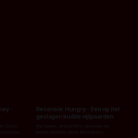
ney -
Recensie: Hungry - Een op hol
geslagen kudde nijlpaarden
de Groen
Na haaien, anaconda's, leeuwen en
ebuutroman.
beren dachten deze filmmakers: