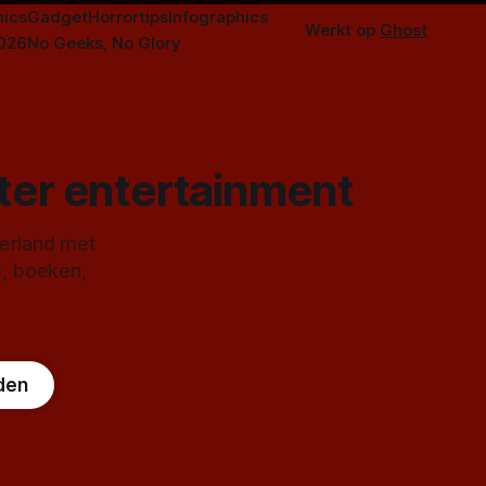
ics
Gadget
Horrortips
Infographics
Werkt op
Ghost
2026
No Geeks, No Glory
ster entertainment
derland met
s, boeken,
den