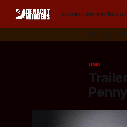
Vacatures
Nederhorror
Recensie
Volg ons op:
📣
R
SERIES
Traile
Penny