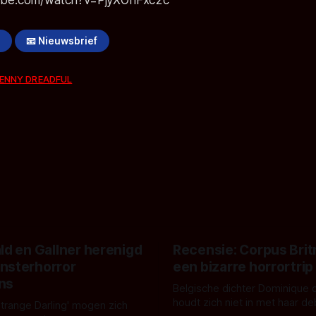
!
📧 Nieuwsbrief
ENNY DREADFUL
ld en Gallner herenigd
Recensie: Corpus Brit
nsterhorror
een bizarre horrortrip
ns
Belgische dichter Dominique 
houdt zich niet in met haar d
Strange Darling' mogen zich