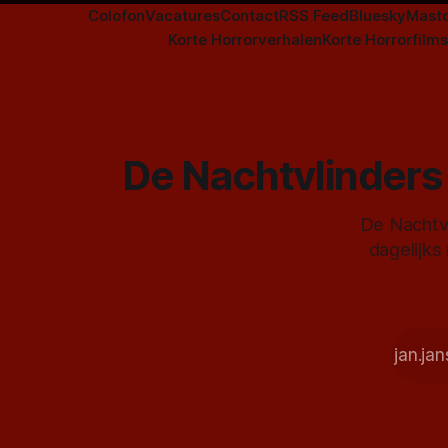
Colofon
Vacatures
Contact
RSS Feed
Bluesky
Mast
Korte Horrorverhalen
Korte Horrorfilms
De Nachtvlinders 
De Nachtvl
dagelijks