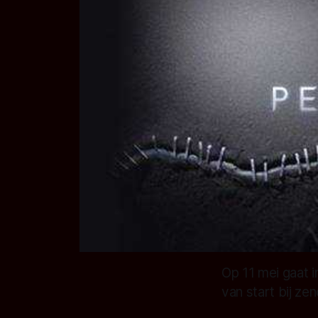
Op 11 mei gaat 
van start bij z