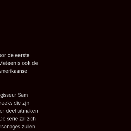
voor de eerste
 Meteen is ook de
 Amerikaanse
egisseur Sam
eks die zijn
ster deel uitmaken
De serie zal zich
ersonages zullen