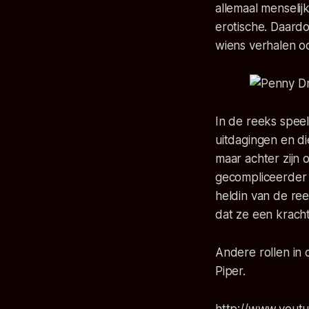
allemaal menselij
erotische. Daard
wiens verhalen o
In de reeks speel
uitdagingen en d
maar achter zijn 
gecompliceerder d
heldin van de re
dat ze een krach
Andere rollen in 
Piper.
http://www.yout