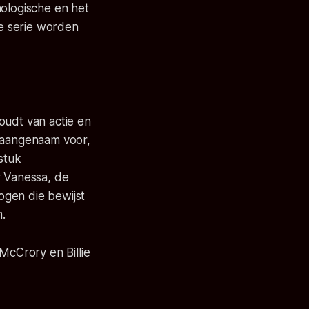
hologische en het
e serie worden
oudt van actie en
n aangenaam voor,
stuk
r Vanessa, de
ogen die bewijst
.
McCrory en Billie