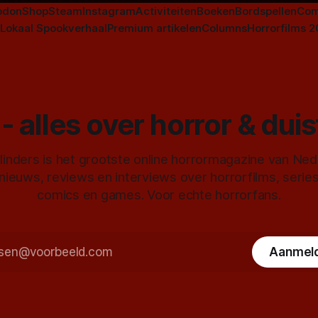
odon
Shop
Steam
Instagram
Activiteiten
Boeken
Bordspellen
Com
Lokaal Spookverhaal
Premium artikelen
Columns
Horrorfilms 
- alles over horror & dui
inders is het grootste online horrormagazine van Ne
 nieuws, reviews en interviews over horrorfilms, serie
comics en games. Voor echte horrorfans.
Aanmel