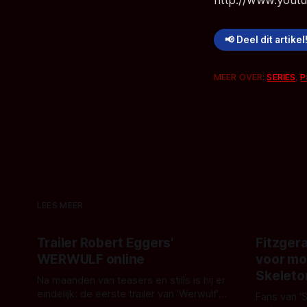
📢 Deel dit artikel
MEER OVER:
SERIES
,
P
LEES MEER
Trailer Robert Eggers'
Fitzgera
WERWULF online
voor mo
Skeleto
Na maanden van teasers en stills is hij er
eindelijk: de eerste trailer van 'Werwulf'.
Fans van '