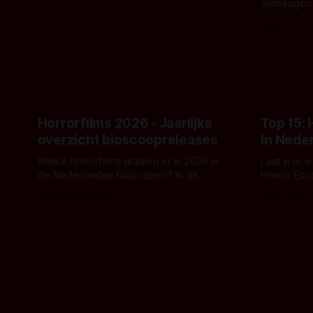
De nieuwe film van Robert Eggers toont
verheugen
Door Thomas Vanbrabant
- zoals we van hem kennen - een rauwe
samenwerki
Door Thoma
en kille stijl vol folklore en mythe. Het
Kyle Gallne
topic deze keer is (kon het het al
Binnenkort 
raden?)... de weerwolf. Kijk je mee?
een nieuwe
de opnames 
Horrorfilms 2026 - Jaarlijks
Top 15:
overzicht bioscoopreleases
in Nede
Welke horrorfilms draaien er in 2026 in
Laat jij je
de Nederlandse bioscopen? In dit
Horror Esc
overzicht vind je nu al bijna 50 horror- en
om te spel
Door Frank Mulder
Door Janita
aanverwante films.