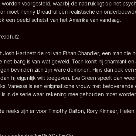
k worden voorgesteld, waarbij de nadruk ligt op het psyc
oor moet Penny Dreadful een realistische en onderbouwd
ok een beeld schetst van het Amerika van vandaag.
t Josh Hartnett de rol van Ethan Chandler, een man die h
ie niet bang is van wat geweld. Toch komt hij charmant e
ogen bevinden zich zijn ware demonen. Hij is dan ook een 
an hij eigenlijk wilt toegeven. Eva Green speelt dan wee
eks. Vanessa is een enigmatische vrouw met betoverende 
t is in de serie waar rekening mee gehouden moet worden
de reeks zijn er voor Timothy Dalton, Rory Kinnaer, Helen 
ube.com/watch?v=PjyXOnFxc2c