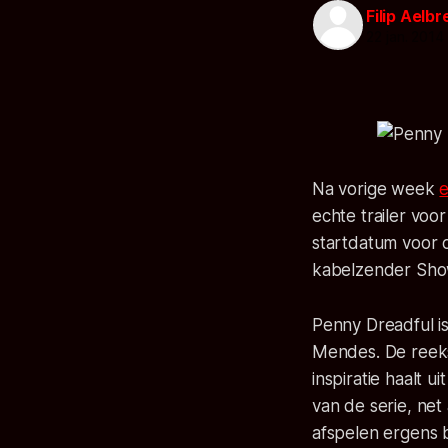
Filip Aelb
22 jan. 2014
Na vorige week
e
echte trailer vo
startdatum voor d
kabelzender Sho
Penny Dreadful is
Mendes. De reeks
inspiratie haalt u
van de serie, net
afspelen ergens b