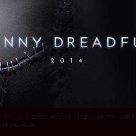
in Amerika deze nieuwe psychologische horrorreeksP
ender Showtime.