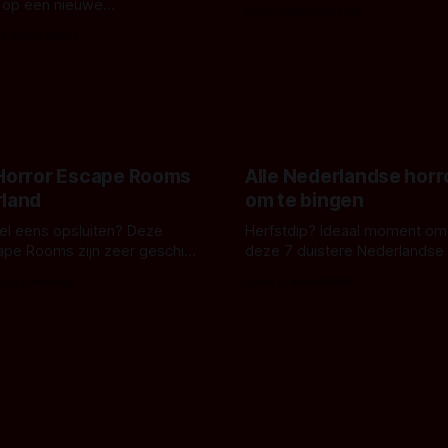
De cover, een digitaal gerend
 op een nieuwe
Door Aafke van Pelt
bizar muterend lichaam tegen
ng tussen Willa Fitzgerald,
s Vanbrabant
pastelroze- en blauwe achter
r en regisseur J.T. Mollner.
belooft iets kleurrijks maar
zijn ze te zien in 'Skeletons',
onheilspellends, iets ongrijpb
 creature feature waarvoor
maakt De Groen met ieder wo
zijn gestart in Australië.
 Horror Escape Rooms
Alle Nederlandse horr
rland
om te bingen
 wel eens opsluiten? Deze
Herfstdip? Ideaal moment om
ape Rooms zijn zeer geschikt
deze 7 duistere Nederlandse 
en voor horrorliefhebbers.
bingen! Bij nederhorror denk je al snel
 van Leeuwen
Door Frank Mulder
aan horrorfilms, waarschijnlijk
aan De Lift, Amsterdamned o
Johnsons. Maar Nederlandse h
niet beperkt tot films. Hier ee
Nederlandse tv-series uit het 
horrorgenre. Als