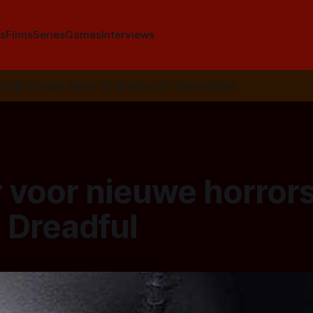
s
Films
Series
Games
Interviews
SS
📰
Google News
🦋
Bluesky
✉️
Nieuwsbrief
r voor nieuwe horror
 Dreadful