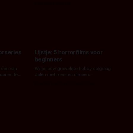
erd en
waarom geen nijlpaarden? Regisseur
Door Michel van Dam
 een
James Nunn doet het gewoon en aan
grond,
ons om te oordelen of dat goed uitpakt
met Hungry of niet.
aars. En dat
ord waar.
orseries
Lijstje: 5 horrorfilms voor
beginners
 één van
Wil je jouw gruwelijke hobby dolgraag
series te
delen met mensen die een
aardappelschilmes al eng vinden?
Door Marloes Keeris, Gerben Prins
 specifiek
Probeer ze eens op te warmen met een
f The
instapmodel horrorfilm.
orror is
n aantal
duistere of