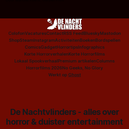
Door Marloes Keeris, Gerben Prins
Colofon
Vacatures
Contact
RSS Feed
Bluesky
Mastodon
Shop
Steam
Instagram
Activiteiten
Boeken
Bordspellen
Comics
Gadget
Horrortips
Infographics
Korte Horrorverhalen
Korte Horrorfilms
Lokaal Spookverhaal
Premium artikelen
Columns
Horrorfilms 2026
No Geeks, No Glory
Werkt op
Ghost
De Nachtvlinders - alles over
horror & duister entertainment