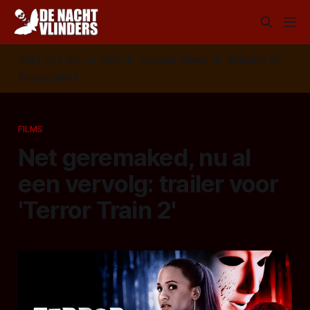
Volg ons op:
📣
RSS
📰
Google News
🦋
Bluesky
✉️
Nieuwsbrief
FILMS
Net geremaked, nu al
een vervolg: trailer voor
'Terror Train 2'