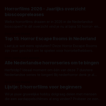
Horrorfilms 2026 - Jaarlijks overzicht
bioscoopreleases
Welke horrorfilms draaien er in 2026 in de Nederlandse
bioscopen? In dit overzicht vind je nu al bijna 50 horror- en
aanverwante films.
Door Frank Mulder
Top 15: Horror Escape Rooms in Nederland
Laat jij je wel eens opsluiten? Deze Horror Escape Rooms
zijn zeer geschikt om te spelen voor horrorliefhebbers.
Door Janita van Leeuwen
Alle Nederlandse horrorseries om te bingen
Herfstdip? Ideaal moment om één van deze 7 duistere
Nederlandse series te bingen! Bij nederhorror denk je al
snel aan horrorfilms, waarschijnlijk specifiek aan De Lift,
Door Frank Mulder
Amsterdamned of The Johnsons. Maar Nederlandse horror
Lijstje: 5 horrorfilms voor beginners
is niet beperkt tot films. Hier een aantal Nederlandse tv-
series uit het duistere of horrorgenre. Als
Wil je jouw gruwelijke hobby dolgraag delen met mensen
die een aardappelschilmes al eng vinden? Probeer ze eens
op te warmen met een instapmodel horrorfilm.