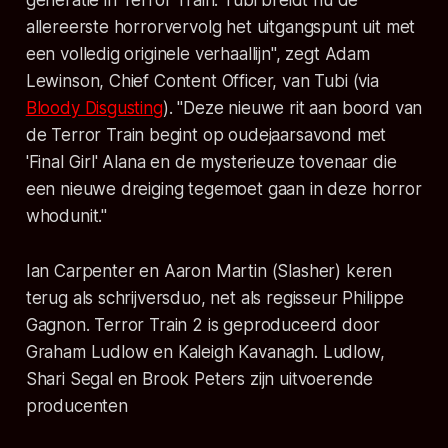
generatie i
n Terror Train
. Tubi breidt nu de
allereerste horrorvervolg het uitgangspunt uit met
een volledig originele verhaallijn", zegt Adam
Lewinson, Chief Content Officer, van Tubi (via
Bloody Disgusting
). "Deze nieuwe rit aan boord van
de
Terror Train
begint op oudejaarsavond met
'Final Girl' Alana en de mysterieuze tovenaar die
een nieuwe dreiging tegemoet gaan in deze horror
whodunit."
Ian Carpenter en Aaron Martin (
Slasher
) keren
terug als schrijversduo, net als regisseur Philippe
Gagnon.
Terror Train 2
is geproduceerd door
Graham Ludlow en Kaleigh Kavanagh. Ludlow,
Shari Segal en Brook Peters zijn uitvoerende
producenten