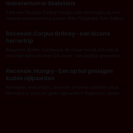
monsterhorror Skeletons
Fans van 'Strange Darling' mogen zich verheugen op een
nieuwe samenwerking tussen Willa Fitzgerald, Kyle Gallner
en regisseur J.T. Mollner. Binnenkort zijn ze te zien in
Door Thomas Vanbrabant
'Skeletons', een nieuwe creature feature waarvoor de
Recensie: Corpus Britney - een bizarre
opnames zijn gestart in Australië.
horrortrip
Belgische dichter Dominique de Groen houdt zich niet in
met haar debuutroman. De cover, een digitaal gerenderd en
bizar muterend lichaam tegen een pastelroze- en blauwe
Door Aafke van Pelt
achtergrond, belooft iets kleurrijks maar onheilspellends,
Recensie: Hungry - Een op hol geslagen
iets ongrijpbaars. En dat maakt De Groen met ieder woord
kudde nijlpaarden
waar.
Na haaien, anaconda's, leeuwen en beren dachten deze
filmmakers: waarom geen nijlpaarden? Regisseur James
Nunn doet het gewoon en aan ons om te oordelen of dat
Door Michel van Dam
goed uitpakt met Hungry of niet.