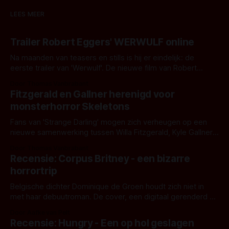
LEES MEER
Trailer Robert Eggers' WERWULF online
Na maanden van teasers en stills is hij er eindelijk: de
eerste trailer van 'Werwulf'. De nieuwe film van Robert
Eggers toont - zoals we van hem kennen - een rauwe en
Door Thomas Vanbrabant
kille stijl vol folklore en mythe. Het topic deze keer is (kon
Fitzgerald en Gallner herenigd voor
het het al raden?)... de weerwolf. Kijk je mee?
monsterhorror Skeletons
Fans van 'Strange Darling' mogen zich verheugen op een
nieuwe samenwerking tussen Willa Fitzgerald, Kyle Gallner
en regisseur J.T. Mollner. Binnenkort zijn ze te zien in
Door Thomas Vanbrabant
'Skeletons', een nieuwe creature feature waarvoor de
Recensie: Corpus Britney - een bizarre
opnames zijn gestart in Australië.
horrortrip
Belgische dichter Dominique de Groen houdt zich niet in
met haar debuutroman. De cover, een digitaal gerenderd en
bizar muterend lichaam tegen een pastelroze- en blauwe
Door Aafke van Pelt
achtergrond, belooft iets kleurrijks maar onheilspellends,
Recensie: Hungry - Een op hol geslagen
iets ongrijpbaars. En dat maakt De Groen met ieder woord