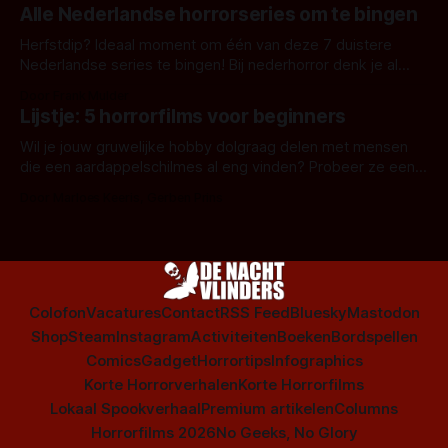
Alle Nederlandse horrorseries om te bingen
Herfstdip? Ideaal moment om één van deze 7 duistere
Nederlandse series te bingen! Bij nederhorror denk je al
snel aan horrorfilms, waarschijnlijk specifiek aan De Lift,
Door Frank Mulder
Amsterdamned of The Johnsons. Maar Nederlandse horror
Lijstje: 5 horrorfilms voor beginners
is niet beperkt tot films. Hier een aantal Nederlandse tv-
series uit het duistere of horrorgenre. Als
Wil je jouw gruwelijke hobby dolgraag delen met mensen
die een aardappelschilmes al eng vinden? Probeer ze eens
op te warmen met een instapmodel horrorfilm.
Door Marloes Keeris, Gerben Prins
Colofon
Vacatures
Contact
RSS Feed
Bluesky
Mastodon
Shop
Steam
Instagram
Activiteiten
Boeken
Bordspellen
Comics
Gadget
Horrortips
Infographics
Korte Horrorverhalen
Korte Horrorfilms
Lokaal Spookverhaal
Premium artikelen
Columns
Horrorfilms 2026
No Geeks, No Glory