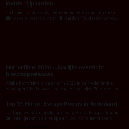
kudde nijlpaarden
waar.
Na haaien, anaconda's, leeuwen en beren dachten deze
filmmakers: waarom geen nijlpaarden? Regisseur James
Nunn doet het gewoon en aan ons om te oordelen of dat
Door Michel van Dam
goed uitpakt met Hungry of niet.
Horrorfilms 2026 - Jaarlijks overzicht
bioscoopreleases
Welke horrorfilms draaien er in 2026 in de Nederlandse
bioscopen? In dit overzicht vind je nu al bijna 50 horror- en
aanverwante films.
Door Frank Mulder
Top 15: Horror Escape Rooms in Nederland
Laat jij je wel eens opsluiten? Deze Horror Escape Rooms
zijn zeer geschikt om te spelen voor horrorliefhebbers.
Door Janita van Leeuwen