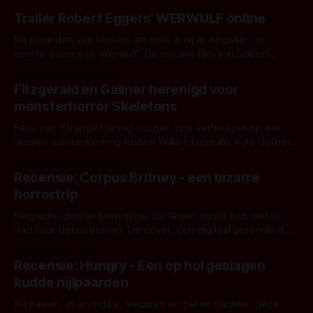
Trailer Robert Eggers' WERWULF online
Na maanden van teasers en stills is hij er eindelijk: de
eerste trailer van 'Werwulf'. De nieuwe film van Robert
Eggers toont - zoals we van hem kennen - een rauwe en
Door Thomas Vanbrabant
kille stijl vol folklore en mythe. Het topic deze keer is (kon
Fitzgerald en Gallner herenigd voor
het het al raden?)... de weerwolf. Kijk je mee?
monsterhorror Skeletons
Fans van 'Strange Darling' mogen zich verheugen op een
nieuwe samenwerking tussen Willa Fitzgerald, Kyle Gallner
en regisseur J.T. Mollner. Binnenkort zijn ze te zien in
Door Thomas Vanbrabant
'Skeletons', een nieuwe creature feature waarvoor de
Recensie: Corpus Britney - een bizarre
opnames zijn gestart in Australië.
horrortrip
Belgische dichter Dominique de Groen houdt zich niet in
met haar debuutroman. De cover, een digitaal gerenderd en
bizar muterend lichaam tegen een pastelroze- en blauwe
Door Aafke van Pelt
achtergrond, belooft iets kleurrijks maar onheilspellends,
Recensie: Hungry - Een op hol geslagen
iets ongrijpbaars. En dat maakt De Groen met ieder woord
kudde nijlpaarden
waar.
Na haaien, anaconda's, leeuwen en beren dachten deze