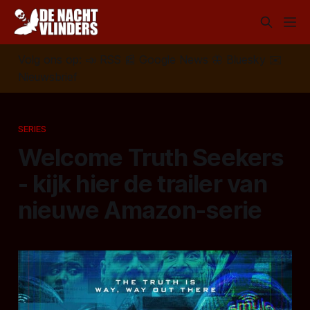
Volg ons op:
📣
RSS
📰
Google News
🦋
Bluesky
✉️
Nieuwsbrief
SERIES
Welcome Truth Seekers
- kijk hier de trailer van
nieuwe Amazon-serie