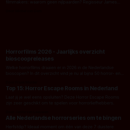
filmmakers: waarom geen nijlpaarden? Regisseur James
Nunn doet het gewoon en aan ons om te oordelen of dat
Door Michel van Dam
goed uitpakt met Hungry of niet.
Horrorfilms 2026 - Jaarlijks overzicht
bioscoopreleases
Welke horrorfilms draaien er in 2026 in de Nederlandse
bioscopen? In dit overzicht vind je nu al bijna 50 horror- en
aanverwante films.
Door Frank Mulder
Top 15: Horror Escape Rooms in Nederland
Laat jij je wel eens opsluiten? Deze Horror Escape Rooms
zijn zeer geschikt om te spelen voor horrorliefhebbers.
Door Janita van Leeuwen
Alle Nederlandse horrorseries om te bingen
Herfstdip? Ideaal moment om één van deze 7 duistere