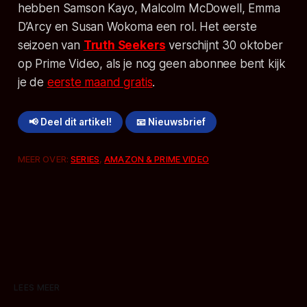
hebben Samson Kayo, Malcolm McDowell, Emma
D’Arcy en Susan Wokoma een rol. Het eerste
seizoen van
Truth Seekers
verschijnt 30 oktober
op Prime Video, als je nog geen abonnee bent kijk
je de
eerste maand gratis
.
📢 Deel dit artikel!
📧 Nieuwsbrief
MEER OVER:
SERIES
,
AMAZON & PRIME VIDEO
LEES MEER