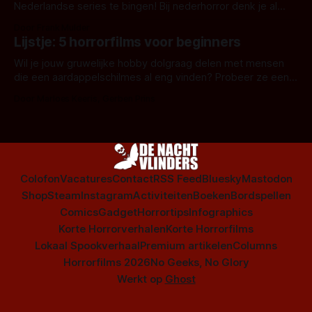
Nederlandse series te bingen! Bij nederhorror denk je al
snel aan horrorfilms, waarschijnlijk specifiek aan De Lift,
Door Frank Mulder
Amsterdamned of The Johnsons. Maar Nederlandse horror
Lijstje: 5 horrorfilms voor beginners
is niet beperkt tot films. Hier een aantal Nederlandse tv-
series uit het duistere of horrorgenre. Als
Wil je jouw gruwelijke hobby dolgraag delen met mensen
die een aardappelschilmes al eng vinden? Probeer ze eens
op te warmen met een instapmodel horrorfilm.
Door Marloes Keeris, Gerben Prins
Colofon
Vacatures
Contact
RSS Feed
Bluesky
Mastodon
Shop
Steam
Instagram
Activiteiten
Boeken
Bordspellen
Comics
Gadget
Horrortips
Infographics
Korte Horrorverhalen
Korte Horrorfilms
Lokaal Spookverhaal
Premium artikelen
Columns
Horrorfilms 2026
No Geeks, No Glory
Werkt op
Ghost