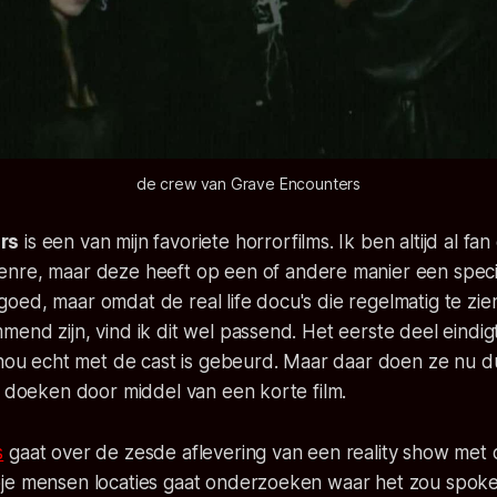
de crew van Grave Encounters
rs
is een van mijn favoriete horrorfilms. Ik ben altijd al f
enre, maar deze heeft op een of andere manier een specia
er goed, maar omdat de real life docu's die regelmatig te zien
end zijn, vind ik dit wel passend. Het eerste deel eindig
 nou echt met de cast is gebeurd. Maar daar doen ze nu d
e doeken door middel van een korte film.
s
gaat over de zesde aflevering van een reality show met
je mensen locaties gaat onderzoeken waar het zou spoke