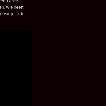
eeft Lance
en. Wie heeft
g van je in de