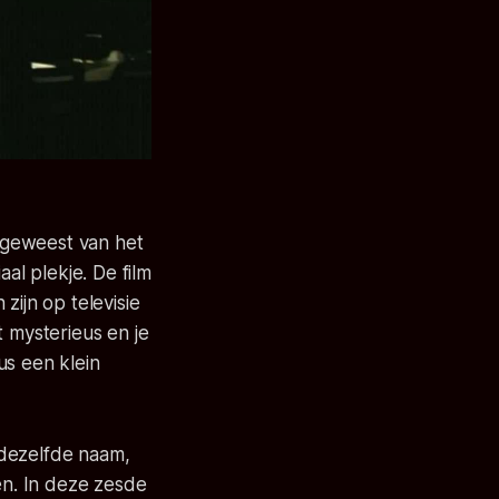
an geweest van het
al plekje. De film
 zijn op televisie
t mysterieus en je
us een klein
 dezelfde naam,
n. In deze zesde