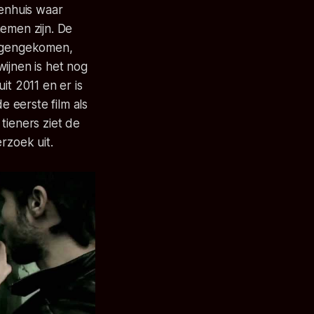
kenhuis waar
nemen zijn. De
tegengekomen,
ijnen is het nog
it 2011 en er is
 eerste film als
tieners ziet de
rzoek uit.