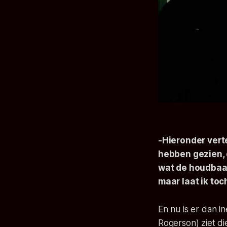
-Hieronder verte
hebben gezien, 
wat de houdbaar
maar laat ik t
En nu is er dan i
Rogerson) ziet di