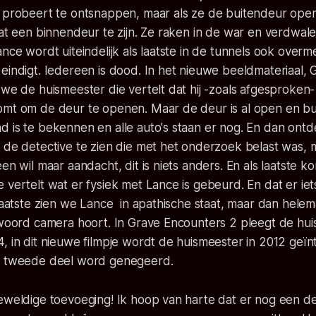
w probeert te ontsnappen, maar als ze de buitendeur op
dat een binnendeur te zijn. Ze raken in de war en verdwal
ance wordt uiteindelijk als laatste in de tunnels ook over
eindigt. Iedereen is dood. In het nieuwe beeldmateriaal,
 we de huismeester die vertelt dat hij -zoals afgesproken-
omt om de deur te openen. Maar de deur is al open en bui
 is te bekennen en alle auto's staan er nog. En dan ontde
 de detective te zien die met het onderzoek belast was, 
een wil maar aandacht, dit is niets anders. En als laatste 
 vertelt wat er fysiek met Lance is gebeurd. En dat er iet
 laatste zien we Lance in apathische staat, maar dan hele
t woord camera hoort. In Grave Encounters 2 pleegt de hu
, in dit nieuwe filmpje wordt de huismeester in 2012 geïnt
t tweede deel word genegeerd.
geweldige toevoeging! Ik hoop van harte dat er nog een d