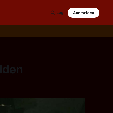
Log in
Aanmelden
lden