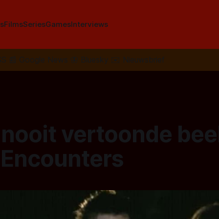
s
Films
Series
Games
Interviews
SS
📰
Google News
🦋
Bluesky
✉️
Nieuwsbrief
 nooit vertoonde bee
 Encounters