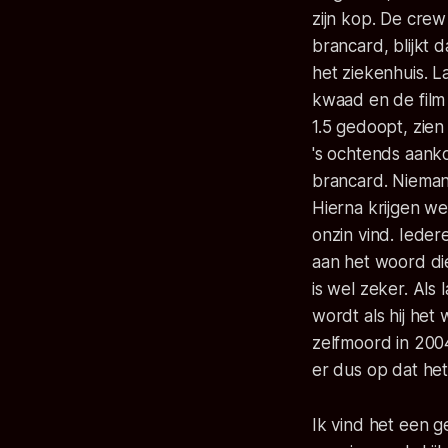
zijn kop. De cre
brancard, blijkt 
het ziekenhuis. L
kwaad en de film 
1.5 gedoopt, zien
's ochtends aank
brancard. Niemand
Hierna krijgen we
onzin vind. Ieder
aan het woord die
is wel zeker. Als
wordt als hij he
zelfmoord in 2004
er dus op dat he
Ik vind het een 