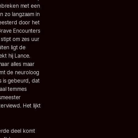
enbreken met een
en zo langzaam in
meesterd door het
 Grave Encounters
 stipt om zes uur
ten ligt de
kt hij Lance.
maar alles maar
komt de neuroloog
s is gebeurd, dat
maal temmes
ismeester
erviewd. Het lijkt
erde deel komt