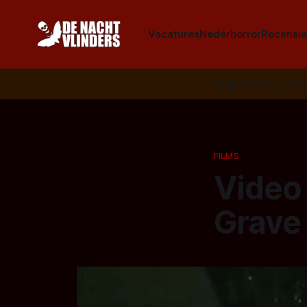
Vacatures
Nederhorror
Recensie
Volg ons op:
📣
R
FILMS
Video
Grave