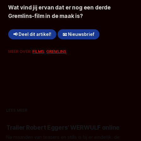
Wat vind jij ervan dat er nog een derde
Gremlins-
film in de maak is?
📢 Deel dit artikel!
📧 Nieuwsbrief
MEER OVER:
FILMS
,
GREMLINS
LEES MEER
Trailer Robert Eggers' WERWULF online
Na maanden van teasers en stills is hij er eindelijk: de