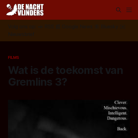
Volg ons op:
📣
RSS
📰
Google News
🦋
Bluesky
✉️
Nieuwsbrief
FILMS
Wat is de toekomst van
Gremlins 3?