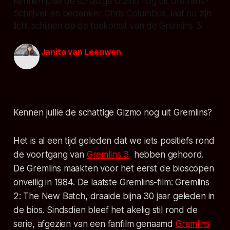
Kennen jullie de schattige Gizmo nog uit Gremlins?
Schrijver en bedenker Chris Columbus, laat nu zijn
licht schijnen op de toekomst van de Gremlins 3!
Janita van Leeuwen
07 mei 2018
Kennen jullie de schattige Gizmo nog uit Gremlins?
Het is al een tijd geleden dat we iets positiefs rond
de voortgang van
Gremlins 3
hebben gehoord.
De
Gremlins
maakten voor het eerst de bioscopen
onveilig in 1984. De laatste Gremlins-film:
Gremlins
2: The New Batch
, draaide bijna 30 jaar geleden in
de bios. Sindsdien bleef het akelig stil rond de
serie, afgezien van een fanfilm genaamd
Gremlins