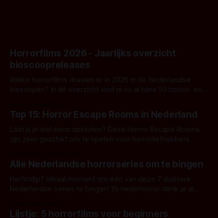
Horrorfilms 2026 - Jaarlijks overzicht
bioscoopreleases
Welke horrorfilms draaien er in 2026 in de Nederlandse
bioscopen? In dit overzicht vind je nu al bijna 50 horror- en
aanverwante films.
Door Frank Mulder
Top 15: Horror Escape Rooms in Nederland
Laat jij je wel eens opsluiten? Deze Horror Escape Rooms
zijn zeer geschikt om te spelen voor horrorliefhebbers.
Door Janita van Leeuwen
Alle Nederlandse horrorseries om te bingen
Herfstdip? Ideaal moment om één van deze 7 duistere
Nederlandse series te bingen! Bij nederhorror denk je al
snel aan horrorfilms, waarschijnlijk specifiek aan De Lift,
Door Frank Mulder
Amsterdamned of The Johnsons. Maar Nederlandse horror
Lijstje: 5 horrorfilms voor beginners