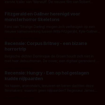
eerste trailer van 'Werwulf'. De nieuwe film van Robert
Eggers toont - zoals we van hem kennen - een rauwe en
Door Thomas Vanbrabant
kille stijl vol folklore en mythe. Het topic deze keer is (kon
Fitzgerald en Gallner herenigd voor
het het al raden?)... de weerwolf. Kijk je mee?
monsterhorror Skeletons
Fans van 'Strange Darling' mogen zich verheugen op een
nieuwe samenwerking tussen Willa Fitzgerald, Kyle Gallner
en regisseur J.T. Mollner. Binnenkort zijn ze te zien in
Door Thomas Vanbrabant
'Skeletons', een nieuwe creature feature waarvoor de
Recensie: Corpus Britney - een bizarre
opnames zijn gestart in Australië.
horrortrip
Belgische dichter Dominique de Groen houdt zich niet in
met haar debuutroman. De cover, een digitaal gerenderd en
bizar muterend lichaam tegen een pastelroze- en blauwe
Door Aafke van Pelt
achtergrond, belooft iets kleurrijks maar onheilspellends,
Recensie: Hungry - Een op hol geslagen
iets ongrijpbaars. En dat maakt De Groen met ieder woord
kudde nijlpaarden
waar.
Na haaien, anaconda's, leeuwen en beren dachten deze
filmmakers: waarom geen nijlpaarden? Regisseur James
Nunn doet het gewoon en aan ons om te oordelen of dat
Door Michel van Dam
goed uitpakt met Hungry of niet.