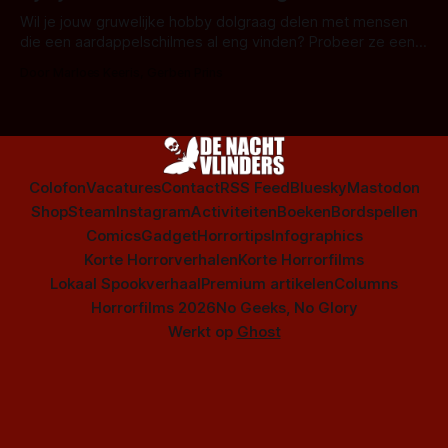
is niet beperkt tot films. Hier een aantal Nederlandse tv-
series uit het duistere of horrorgenre. Als
Wil je jouw gruwelijke hobby dolgraag delen met mensen
die een aardappelschilmes al eng vinden? Probeer ze eens
op te warmen met een instapmodel horrorfilm.
Door Marloes Keeris, Gerben Prins
Colofon
Vacatures
Contact
RSS Feed
Bluesky
Mastodon
Shop
Steam
Instagram
Activiteiten
Boeken
Bordspellen
Comics
Gadget
Horrortips
Infographics
Korte Horrorverhalen
Korte Horrorfilms
Lokaal Spookverhaal
Premium artikelen
Columns
Horrorfilms 2026
No Geeks, No Glory
Werkt op
Ghost