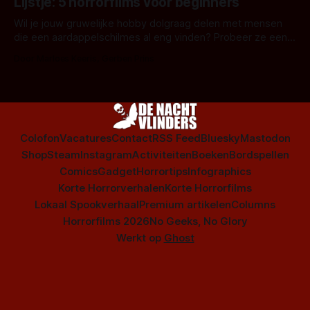
Lijstje: 5 horrorfilms voor beginners
is niet beperkt tot films. Hier een aantal Nederlandse tv-
series uit het duistere of horrorgenre. Als
Wil je jouw gruwelijke hobby dolgraag delen met mensen
die een aardappelschilmes al eng vinden? Probeer ze eens
op te warmen met een instapmodel horrorfilm.
Door Marloes Keeris, Gerben Prins
Colofon
Vacatures
Contact
RSS Feed
Bluesky
Mastodon
Shop
Steam
Instagram
Activiteiten
Boeken
Bordspellen
Comics
Gadget
Horrortips
Infographics
Korte Horrorverhalen
Korte Horrorfilms
Lokaal Spookverhaal
Premium artikelen
Columns
Horrorfilms 2026
No Geeks, No Glory
Werkt op
Ghost