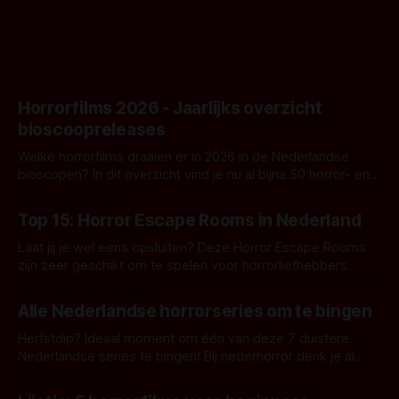
Horrorfilms 2026 - Jaarlijks overzicht
bioscoopreleases
Welke horrorfilms draaien er in 2026 in de Nederlandse
bioscopen? In dit overzicht vind je nu al bijna 50 horror- en
aanverwante films.
Door Frank Mulder
Top 15: Horror Escape Rooms in Nederland
Laat jij je wel eens opsluiten? Deze Horror Escape Rooms
zijn zeer geschikt om te spelen voor horrorliefhebbers.
Door Janita van Leeuwen
Alle Nederlandse horrorseries om te bingen
Herfstdip? Ideaal moment om één van deze 7 duistere
Nederlandse series te bingen! Bij nederhorror denk je al
snel aan horrorfilms, waarschijnlijk specifiek aan De Lift,
Door Frank Mulder
Amsterdamned of The Johnsons. Maar Nederlandse horror