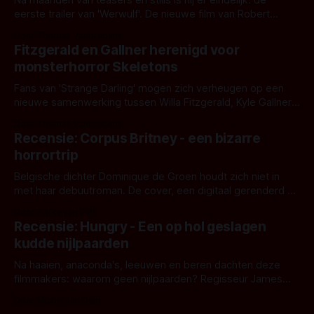
Na maanden van teasers en stills is hij er eindelijk: de
eerste trailer van 'Werwulf'. De nieuwe film van Robert
Eggers toont - zoals we van hem kennen - een rauwe en
Door Thomas Vanbrabant
kille stijl vol folklore en mythe. Het topic deze keer is (kon
Fitzgerald en Gallner herenigd voor
het het al raden?)... de weerwolf. Kijk je mee?
monsterhorror Skeletons
Fans van 'Strange Darling' mogen zich verheugen op een
nieuwe samenwerking tussen Willa Fitzgerald, Kyle Gallner
en regisseur J.T. Mollner. Binnenkort zijn ze te zien in
Door Thomas Vanbrabant
'Skeletons', een nieuwe creature feature waarvoor de
Recensie: Corpus Britney - een bizarre
opnames zijn gestart in Australië.
horrortrip
Belgische dichter Dominique de Groen houdt zich niet in
met haar debuutroman. De cover, een digitaal gerenderd en
bizar muterend lichaam tegen een pastelroze- en blauwe
Door Aafke van Pelt
achtergrond, belooft iets kleurrijks maar onheilspellends,
Recensie: Hungry - Een op hol geslagen
iets ongrijpbaars. En dat maakt De Groen met ieder woord
kudde nijlpaarden
waar.
Na haaien, anaconda's, leeuwen en beren dachten deze
filmmakers: waarom geen nijlpaarden? Regisseur James
Nunn doet het gewoon en aan ons om te oordelen of dat
Door Michel van Dam
goed uitpakt met Hungry of niet.