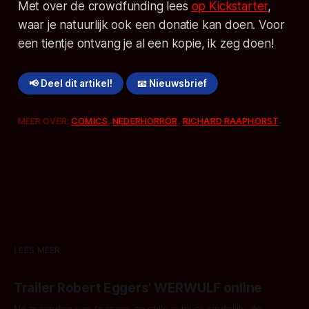
Met over de crowdfunding lees
op Kickstarter
,
waar je natuurlijk ook een donatie kan doen. Voor
een tientje ontvang je al een kopie, ik zeg doen!
📢 Deel dit artikel!
📧 Nieuwsbrief
MEER OVER:
COMICS
,
NEDERHORROR
,
RICHARD RAAPHORST
LEES MEER
Trailer Robert Eggers' WERWULF online