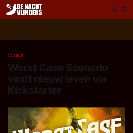
Volg ons op:
📣
RSS
📰
Google News
🦋
Bluesky
✉️
Nieuwsbrief
COMICS
Worst Case Scenario
vindt nieuw leven via
Kickstarter